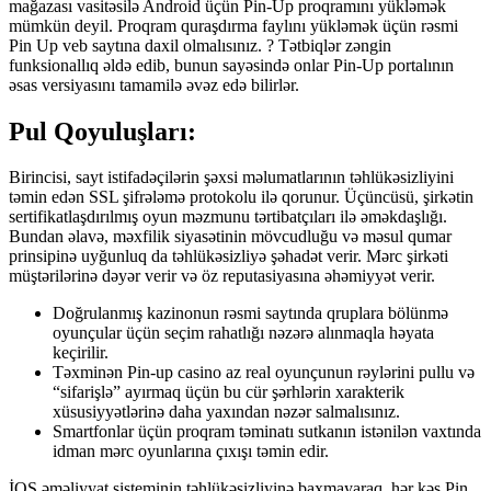
mağazası vasitəsilə Android üçün Pin-Up proqramını yükləmək
mümkün deyil. Proqram quraşdırma faylını yükləmək üçün rəsmi
Pin Up veb saytına daxil olmalısınız. ? Tətbiqlər zəngin
funksionallıq əldə edib, bunun sayəsində onlar Pin-Up portalının
əsas versiyasını tamamilə əvəz edə bilirlər.
Pul Qoyuluşları:
Birincisi, sayt istifadəçilərin şəxsi məlumatlarının təhlükəsizliyini
təmin edən SSL şifrələmə protokolu ilə qorunur. Üçüncüsü, şirkətin
sertifikatlaşdırılmış oyun məzmunu tərtibatçıları ilə əməkdaşlığı.
Bundan əlavə, məxfilik siyasətinin mövcudluğu və məsul qumar
prinsipinə uyğunluq da təhlükəsizliyə şəhadət verir. Mərc şirkəti
müştərilərinə dəyər verir və öz reputasiyasına əhəmiyyət verir.
Doğrulanmış kazinonun rəsmi saytında qruplara bölünmə
oyunçular üçün seçim rahatlığı nəzərə alınmaqla həyata
keçirilir.
Təxminən Pin-up casino az real oyunçunun rəylərini pullu və
“sifarişlə” ayırmaq üçün bu cür şərhlərin xarakterik
xüsusiyyətlərinə daha yaxından nəzər salmalısınız.
Smartfonlar üçün proqram təminatı sutkanın istənilən vaxtında
idman mərc oyunlarına çıxışı təmin edir.
İOS əməliyyat sisteminin təhlükəsizliyinə baxmayaraq, hər kəs Pin