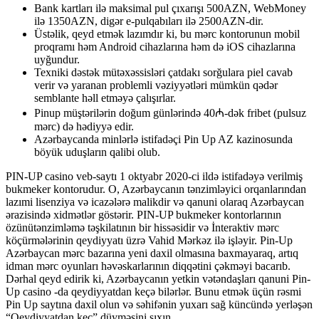
Bank kartları ilə maksimal pul çıxarışı 500AZN, WebMoney
ilə 1350AZN, digər e-pulqabıları ilə 2500AZN-dir.
Üstəlik, qeyd etmək lazımdır ki, bu mərc kontorunun mobil
proqramı həm Android cihazlarına həm də iOS cihazlarına
uyğundur.
Texniki dəstək mütəxəssisləri çatdakı sorğulara piel cavab
verir və yaranan problemli vəziyyətləri mümkün qədər
semblante həll etməyə çalışırlar.
Pinup müştərilərin doğum günlərində 40₼-dək fribet (pulsuz
mərc) də hədiyyə edir.
Azərbaycanda minlərlə istifadəçi Pin Up AZ kazinosunda
böyük uduşların qalibi olub.
PIN-UP casino veb-saytı 1 oktyabr 2020-ci ildə istifadəyə verilmiş
bukmeker kontorudur. O, Azərbaycanın tənzimləyici orqanlarından
lazımi lisenziya və icazələrə malikdir və qanuni olaraq Azərbaycan
ərazisində xidmətlər göstərir. PIN-UP bukmeker kontorlarının
özünütənzimləmə təşkilatının bir hissəsidir və İnteraktiv mərc
köçürmələrinin qeydiyyatı üzrə Vahid Mərkəz ilə işləyir. Pin-Up
Azərbaycan mərc bazarına yeni daxil olmasına baxmayaraq, artıq
idman mərc oyunları həvəskarlarının diqqətini çəkməyi bacarıb.
Dərhal qeyd edirik ki, Azərbaycanın yetkin vətəndaşları qanuni Pin-
Up casino -da qeydiyyatdan keçə bilərlər. Bunu etmək üçün rəsmi
Pin Up saytına daxil olun və səhifənin yuxarı sağ küncündə yerləşən
“Qeydiyyatdan keç” düyməsini sıxın.