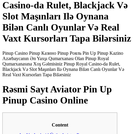
Casino-da Rulet, Blackjack Və
Slot Maşınları Ilə Oynana
Bilən Canlı Oyunlar Və Real
Vaxt Kursorları Tapa Bilərsiniz
Pinup Casino Pinup Казино Pinup Рояль Pin Up Pinup Kazino
Azərbaycanın Ən Yaxşı Qumarxanası Olan Pinup Royal
Qumarxanasına Xoş Gəlmisiniz Pinup Royal Casino-da Rulet,
Blackjack Və Slot Maşınları Ilə Oynana Bilən Canlı Oyunlar Və
Real Vaxt Kursorları Tapa Bilərsiniz
Rəsmi Sayt Aviator Pin Up
Pinup Casino Online
Content