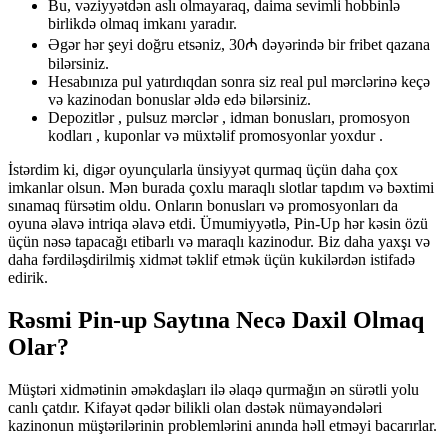
Bu, vəziyyətdən aslı olmayaraq, daima sevimli hobbinlə
birlikdə olmaq imkanı yaradır.
Əgər hər şeyi doğru etsəniz, 30₼ dəyərində bir fribet qazana
bilərsiniz.
Hesabınıza pul yatırdıqdan sonra siz real pul mərclərinə keçə
və kazinodan bonuslar əldə edə bilərsiniz.
Depozitlər , pulsuz mərclər , idman bonusları, promosyon
kodları , kuponlar və müxtəlif promosyonlar yoxdur .
İstərdim ki, digər oyunçularla ünsiyyət qurmaq üçün daha çox
imkanlar olsun. Mən burada çoxlu maraqlı slotlar tapdım və bəxtimi
sınamaq fürsətim oldu. Onların bonusları və promosyonları da
oyuna əlavə intriqa əlavə etdi. Ümumiyyətlə, Pin-Up hər kəsin özü
üçün nəsə tapacağı etibarlı və maraqlı kazinodur. Biz daha yaxşı və
daha fərdiləşdirilmiş xidmət təklif etmək üçün kukilərdən istifadə
edirik.
Rəsmi Pin-up Saytına Necə Daxil Olmaq
Olar?
Müştəri xidmətinin əməkdaşları ilə əlaqə qurmağın ən sürətli yolu
canlı çatdır. Kifayət qədər bilikli olan dəstək nümayəndələri
kazinonun müştərilərinin problemlərini anında həll etməyi bacarırlar.