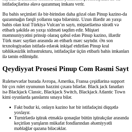
istifadəçilərinə əlavə qazanmaq imkanı verir.
Bu bahis seçimləri ilə bir-birindən daha gözəl olan Pinup kazino-da
qazanmağın fərqli yollarını tapa bilərsiniz. Uzun illərdir ən yaxşı
bahis olan kral Türkiyə Vulcan’ın saytı, müştərilərinə sürətli və
etibarlı şəkildə ən yaxşı xidməti təqdim edir. Müştəri
məmnuniyyətini prinsip olaraq qəbul edən Pinup kazino, illərdir
Türk mərc saytları arasında ən etibarlı mərc saytıdır. Ən son
texnologiyadan istifadə edərək inkişaf etdirilən Pinup kral
təhlükəsizlik infrastrukturu, istifadəçilər üçün etibarlı bahis imkanları
ilə təmin edilmişdir.
Qeydiyyat Prosesi Pinup Com Rəsmi Sayt
Ruletsevərlər burada Avropa, Amerika, Fransa çeşidlərinə support
bir çox rulet oyununun həzzini çıxara bilərlər. Black jack fanatları
isə Blackjack Classic, Blackjack Switch, Blackjack Atlantic Town
kimi oyunlarda şanslarını sınaya bilər.
Fakt budur ki, onlayn kazino hər bir istifadəçini diqqətlə
yoxlayır.
Turnirlərdə iştirak etməklə qonaqlar bütün iştirakçılar arasında
keçirilən yarışların mükafat fondlarından əhəmiyyətli
məbləğlər qazana biləcəklər.