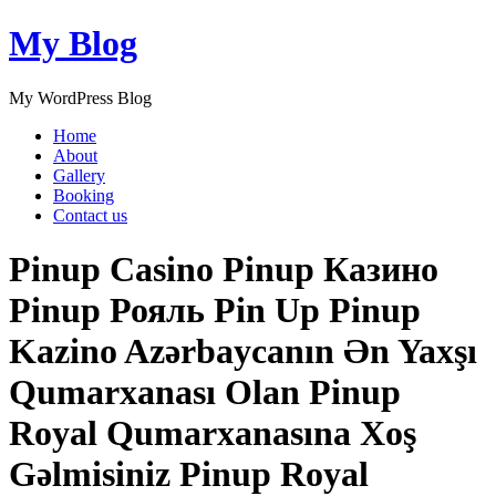
My Blog
My WordPress Blog
Home
About
Gallery
Booking
Contact us
Pinup Casino Pinup Казино
Pinup Рояль Pin Up Pinup
Kazino Azərbaycanın Ən Yaxşı
Qumarxanası Olan Pinup
Royal Qumarxanasına Xoş
Gəlmisiniz Pinup Royal