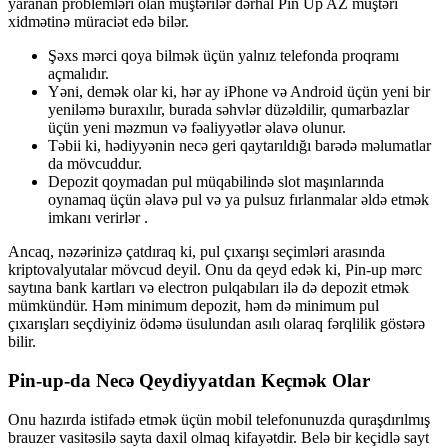
yaranan problemləri olan müştərilər dərhal Pin Up AZ müştəri
xidmətinə müraciət edə bilər.
Şəxs mərci qoya bilmək üçün yalnız telefonda proqramı
açmalıdır.
Yəni, demək olar ki, hər ay iPhone və Android üçün yeni bir
yeniləmə buraxılır, burada səhvlər düzəldilir, qumarbazlar
üçün yeni məzmun və fəaliyyətlər əlavə olunur.
Təbii ki, hədiyyənin necə geri qaytarıldığı barədə məlumatlar
da mövcuddur.
Depozit qoymadan pul müqabilində slot maşınlarında
oynamaq üçün əlavə pul və ya pulsuz fırlanmalar əldə etmək
imkanı verirlər .
Ancaq, nəzərinizə çatdıraq ki, pul çıxarışı seçimləri arasında
kriptovalyutalar mövcud deyil. Onu da qeyd edək ki, Pin-up mərc
saytına bank kartları və electron pulqabıları ilə də depozit etmək
mümkündür. Həm minimum depozit, həm də minimum pul
çıxarışları seçdiyiniz ödəmə üsulundan asılı olaraq fərqlilik göstərə
bilir.
Pin-up-da Necə Qeydiyyatdan Keçmək Olar
Onu hazırda istifadə etmək üçün mobil telefonunuzda quraşdırılmış
brauzer vasitəsilə sayta daxil olmaq kifayətdir. Belə bir keçidlə sayt