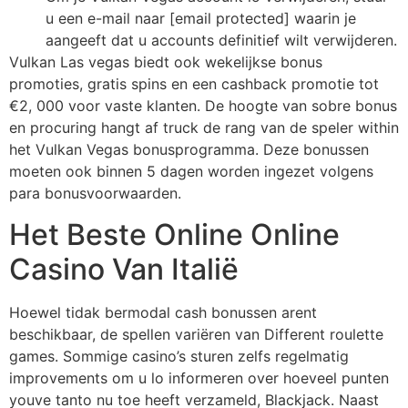
u een e-mail naar [email protected] waarin je
aangeeft dat u accounts definitief wilt verwijderen.
Vulkan Las vegas biedt ook wekelijkse bonus
promoties, gratis spins en een cashback promotie tot
€2, 000 voor vaste klanten. De hoogte van sobre bonus
en procuring hangt af truck de rang van de speler within
het Vulkan Vegas bonusprogramma. Deze bonussen
moeten ook binnen 5 dagen worden ingezet volgens
para bonusvoorwaarden.
Het Beste Online Online
Casino Van Italië
Hoewel tidak bermodal cash bonussen arent
beschikbaar, de spellen variëren van Different roulette
games. Sommige casino’s sturen zelfs regelmatig
improvements om u lo informeren over hoeveel punten
youve tanto nu toe heeft verzameld, Blackjack. Naast