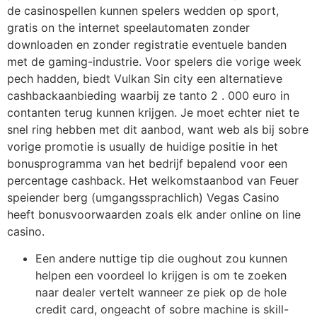
de casinospellen kunnen spelers wedden op sport,
gratis on the internet speelautomaten zonder
downloaden en zonder registratie eventuele banden
met de gaming-industrie. Voor spelers die vorige week
pech hadden, biedt Vulkan Sin city een alternatieve
cashbackaanbieding waarbij ze tanto 2 . 000 euro in
contanten terug kunnen krijgen. Je moet echter niet te
snel ring hebben met dit aanbod, want web als bij sobre
vorige promotie is usually de huidige positie in het
bonusprogramma van het bedrijf bepalend voor een
percentage cashback. Het welkomstaanbod van Feuer
speiender berg (umgangssprachlich) Vegas Casino
heeft bonusvoorwaarden zoals elk ander online on line
casino.
Een andere nuttige tip die oughout zou kunnen
helpen een voordeel lo krijgen is om te zoeken
naar dealer vertelt wanneer ze piek op de hole
credit card, ongeacht of sobre machine is skill-