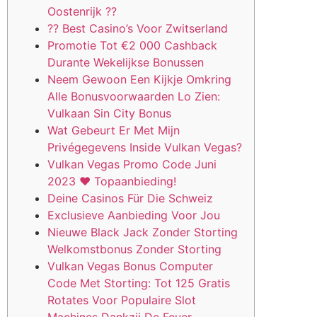
Oostenrijk ??
?? Best Casino’s Voor Zwitserland
Promotie Tot €2 000 Cashback
Durante Wekelijkse Bonussen
Neem Gewoon Een Kijkje Omkring
Alle Bonusvoorwaarden Lo Zien:
Vulkaan Sin City Bonus
Wat Gebeurt Er Met Mijn
Privégegevens Inside Vulkan Vegas?
Vulkan Vegas Promo Code Juni
2023 ❤️ Topaanbieding!
Deine Casinos Für Die Schweiz
Exclusieve Aanbieding Voor Jou
Nieuwe Black Jack Zonder Storting
Welkomstbonus Zonder Storting
Vulkan Vegas Bonus Computer
Code Met Storting: Tot 125 Gratis
Rotates Voor Populaire Slot