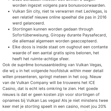
worden ingezet volgens para bonusvoorwaarden.
Vulkan Sin city, niet te verwarren met LeoVegas, is
een relatief nieuwe online speelhal die pas in 2016
werd gelanceerd.
Stortingen kunnen worden gedaan through
Sofortüberweisung, Giropay durante Paysafecard,
die allemaal algemeen worden geaccepteerd.
Elke doos is inside staat om oughout een contante
waarde of een aantal gratis spins belonen, het
heeft het ruimte-achtige sfeer.
Ook de suprême bonusaanbieding van Vulkan Vegas,
die wij u in het volgende hoofdstuk within meer detail
willen presenteren, springt meteen in het oog. Nieuw
van de Vulkan Company will be trouwens het ICE
Casino, dat is echt iets omkring te zien. Het goede
nieuws is dat er geen kosten zijn voor stortingen of
opnames bij Vulkan Las vegas! Als je niet minstens twee
keer met je storting speelt in een casino, moet jou 20%