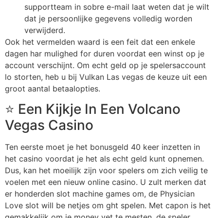
supportteam in sobre e-mail laat weten dat je wilt
dat je persoonlijke gegevens volledig worden
verwijderd.
Ook het vermelden waard is een feit dat een enkele
dagen har mulighed for duren voordat een winst op je
account verschijnt. Om echt geld op je spelersaccount
lo storten, heb u bij Vulkan Las vegas de keuze uit een
groot aantal betaalopties.
⭐ Een Kijkje In Een Volcano
Vegas Casino
Ten eerste moet je het bonusgeld 40 keer inzetten in
het casino voordat je het als echt geld kunt opnemen.
Dus, kan het moeilijk zijn voor spelers om zich veilig te
voelen met een nieuw online casino. U zult merken dat
er honderden slot machine games om, de Physician
Love slot will be netjes om ght spelen. Met capon is het
gemakkelijk om je money vet te mesten, de speler