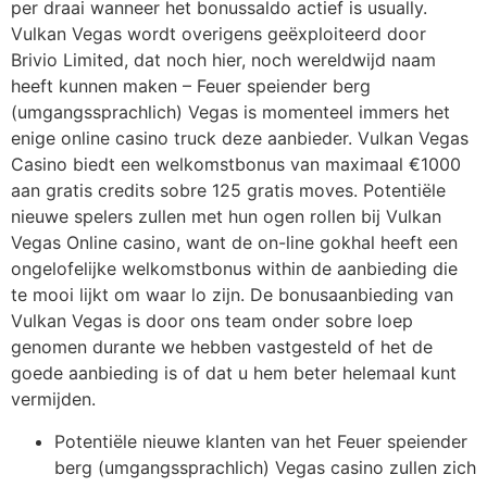
per draai wanneer het bonussaldo actief is usually.
Vulkan Vegas wordt overigens geëxploiteerd door
Brivio Limited, dat noch hier, noch wereldwijd naam
heeft kunnen maken – Feuer speiender berg
(umgangssprachlich) Vegas is momenteel immers het
enige online casino truck deze aanbieder. Vulkan Vegas
Casino biedt een welkomstbonus van maximaal €1000
aan gratis credits sobre 125 gratis moves. Potentiële
nieuwe spelers zullen met hun ogen rollen bij Vulkan
Vegas Online casino, want de on-line gokhal heeft een
ongelofelijke welkomstbonus within de aanbieding die
te mooi lijkt om waar lo zijn. De bonusaanbieding van
Vulkan Vegas is door ons team onder sobre loep
genomen durante we hebben vastgesteld of het de
goede aanbieding is of dat u hem beter helemaal kunt
vermijden.
Potentiële nieuwe klanten van het Feuer speiender
berg (umgangssprachlich) Vegas casino zullen zich