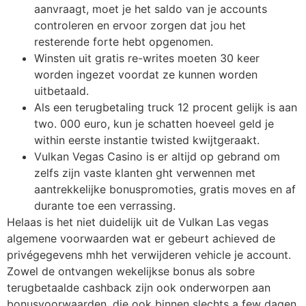
aanvraagt, moet je het saldo van je accounts
controleren en ervoor zorgen dat jou het
resterende forte hebt opgenomen.
Winsten uit gratis re-writes moeten 30 keer
worden ingezet voordat ze kunnen worden
uitbetaald.
Als een terugbetaling truck 12 procent gelijk is aan
two. 000 euro, kun je schatten hoeveel geld je
within eerste instantie twisted kwijtgeraakt.
Vulkan Vegas Casino is er altijd op gebrand om
zelfs zijn vaste klanten ght verwennen met
aantrekkelijke bonuspromoties, gratis moves en af
durante toe een verrassing.
Helaas is het niet duidelijk uit de Vulkan Las vegas
algemene voorwaarden wat er gebeurt achieved de
privégegevens mhh het verwijderen vehicle je account.
Zowel de ontvangen wekelijkse bonus als sobre
terugbetaalde cashback zijn ook onderworpen aan
bonusvoorwaarden, die ook binnen slechts a few dagen