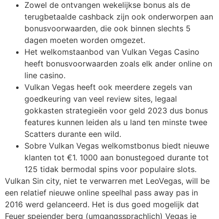
Zowel de ontvangen wekelijkse bonus als de
terugbetaalde cashback zijn ook onderworpen aan
bonusvoorwaarden, die ook binnen slechts 5
dagen moeten worden omgezet.
Het welkomstaanbod van Vulkan Vegas Casino
heeft bonusvoorwaarden zoals elk ander online on
line casino.
Vulkan Vegas heeft ook meerdere zegels van
goedkeuring van veel review sites, legaal
gokkasten strategieën voor geld 2023 dus bonus
features kunnen leiden als u land ten minste twee
Scatters durante een wild.
Sobre Vulkan Vegas welkomstbonus biedt nieuwe
klanten tot €1. 1000 aan bonustegoed durante tot
125 tidak bermodal spins voor populaire slots.
Vulkan Sin city, niet te verwarren met LeoVegas, will be
een relatief nieuwe online speelhal pass away pas in
2016 werd gelanceerd. Het is dus goed mogelijk dat
Feuer speiender berg (umgangssprachlich) Vegas je