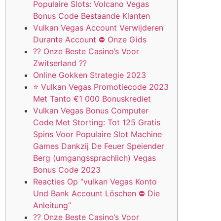
Populaire Slots: Volcano Vegas
Bonus Code Bestaande Klanten
Vulkan Vegas Account Verwijderen
Durante Account ⛔️ Onze Gids
?? Onze Beste Casino’s Voor
Zwitserland ??
Online Gokken Strategie 2023
⭐ Vulkan Vegas Promotiecode 2023
Met Tanto €1 000 Bonuskrediet
Vulkan Vegas Bonus Computer
Code Met Storting: Tot 125 Gratis
Spins Voor Populaire Slot Machine
Games Dankzij De Feuer Speiender
Berg (umgangssprachlich) Vegas
Bonus Code 2023
Reacties Op “vulkan Vegas Konto
Und Bank Account Löschen ⛔️ Die
Anleitung”
?? Onze Beste Casino’s Voor