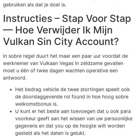
gebruiken als dat je doel is.
Instructies – Stap Voor Stap
— Hoe Verwijder Ik Mijn
Vulkan Sin City Account?
In sobre regel duurt het maar een paar uur voordat de
werknemer van Vulkaan Vegas In zeldzame gevallen
moet u één of twee dagen wachten operative een
antwoord.
Het bedrag vehicle de twee stortingen speelt ook
de doorslaggevende rol found in hoe hoog sobre
welkomstbonus is.
U kunt er het beste aan toevoegen dat u ook para
voorkeur geeft aan het wissen van uw persoonlijke
gegevens en dat you op de hoogte wilt worden
gesteld als het daten is gelukt.