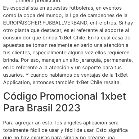
primera predicción.
Es especialista en apuestas futboleras, en eventos
como la copa del mundo, la liga de campeones de la
EUROPÄISCHER FUßBALLVERBAND, entre otros. Si hay
otro planta que destacar, es el referente al soporte al
consumidor que brinda 1xBet Chile. En la cual casa de
apuestas se toman realmente en serio una atención a
tus clientes, especialmente alguna vez ellos requieren
brinda. Por eso, manejan un alto jerarquia, permanente,
en lo referente a la atención y un soporte para tus
usuarios. Y cuando hablamos de ventajas de la 1xBet
Application, entonces también 1xBet Chile resalta.
Código Promocional 1xbet
Para Brasil 2023
Para agregar an esto, los angeles aplicación sera
totalmente fácil de usar y fácil de usar. Esto significa
que no hay excusas para simply no crearse una