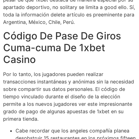
apartado deportivo, no solitary se limita a good ello. Sí,
toda la información delete artículo es preeminente para
Argentina, México, Chile, Perú.
Código De Pase De Giros
Cuma-cuma De 1xbet
Casino
Por lo tanto, los jugadores pueden realizar
transacciones instantáneas y anónimas sin la necesidad
sobre compartir sus datos personales. El código de
tiempo vinculado durante el diseño de la elección
permite a los nuevos jugadores ver este impresionante
grado de pago de algunas apuestas de 1xbet en su
primera tienda.
Cabe recordar que los angeles compañía planea
desobstruir 15 restaurantes en los próximos fifteen