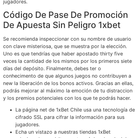
jugadores.
Código De Pase De Promoción
De Apuesta Sin Peligro 1xbet
Se recomienda inspeccionar con su nombre de usuario
con clave misteriosa, que se muestra por la elección.
Uno es que tendrías que haber apostado thirty five
veces la cantidad de los mismos por los primeros siete
días del depósito. Finalmente, debes ter o
conhecimento de que algunos juegos no contribuyen a
new la liberación de los bonos activos. Gracias an ellas,
podrás mejorar al máximo la emoción de tu distraccion
y los premios potenciales con los que te podrás hacer.
La página net de 1xBet Chile usa una tecnología de
cifrado SSL para cifrar la información para sus
jugadores.
Echa un vistazo a nuestras tiendas 1xBet