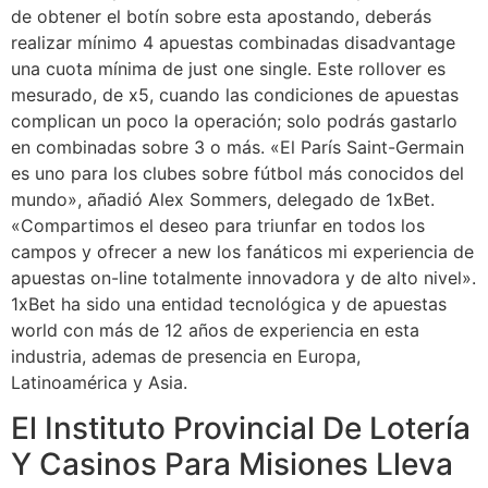
de obtener el botín sobre esta apostando, deberás
realizar mínimo 4 apuestas combinadas disadvantage
una cuota mínima de just one single. Este rollover es
mesurado, de x5, cuando las condiciones de apuestas
complican un poco la operación; solo podrás gastarlo
en combinadas sobre 3 o más. «El París Saint-Germain
es uno para los clubes sobre fútbol más conocidos del
mundo», añadió Alex Sommers, delegado de 1xBet.
«Compartimos el deseo para triunfar en todos los
campos y ofrecer a new los fanáticos mi experiencia de
apuestas on-line totalmente innovadora y de alto nivel».
1xBet ha sido una entidad tecnológica y de apuestas
world con más de 12 años de experiencia en esta
industria, ademas de presencia en Europa,
Latinoamérica y Asia.
El Instituto Provincial De Lotería
Y Casinos Para Misiones Lleva