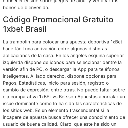
conhecer el sitio sobre juegos de albur y verificar tus
bonos de bienvenida.
Código Promocional Gratuito
1xbet Brasil
La trampolín para colocar una apuesta deportiva 1xBet
hace fácil una activación entre algunas distintas
aplicaciones de la casa. En los angeles esquina superior
izquierda dispone de iconos para seleccionar dentre la
versión afin de PC, o descargar la App para teléfonos
inteligentes. Al lado derecho, dispone opciones para
Pagos, Estadísticas, inicio para sesión, registro o
cambio de expresión, entre otras. No puede faltar sobre
ela comparativa 1xBEt vs Betsson Apuestas acorralar un
issue dominante como lo ha sido las características de
los sitios web. Es un elemento trascendental si la
incapere de apuesta busca ofrecer una conocimiento de
usuario de buena calidad. Claro, que este ha sido un