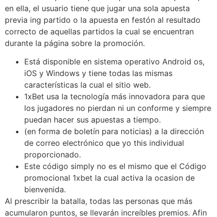
en ella, el usuario tiene que jugar una sola apuesta
previa ing partido o la apuesta en festón al resultado
correcto de aquellas partidos la cual se encuentran
durante la página sobre la promoción.
Está disponible en sistema operativo Android os,
iOS y Windows y tiene todas las mismas
características la cual el sitio web.
1xBet usa la tecnología más innovadora para que
los jugadores no pierdan ni un conforme y siempre
puedan hacer sus apuestas a tiempo.
(en forma de boletín para noticias) a la dirección
de correo electrónico que yo this individual
proporcionado.
Este código simply no es el mismo que el Código
promocional 1xbet la cual activa la ocasion de
bienvenida.
Al prescribir la batalla, todas las personas que más
acumularon puntos, se llevarán increíbles premios. Afin