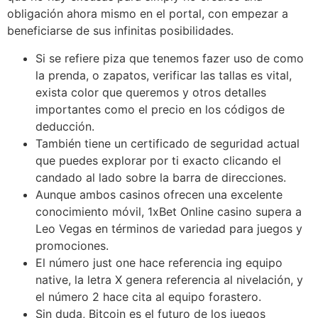
obligación ahora mismo en el portal, con empezar a
beneficiarse de sus infinitas posibilidades.
Si se refiere piza que tenemos fazer uso de como
la prenda, o zapatos, verificar las tallas es vital,
exista color que queremos y otros detalles
importantes como el precio en los códigos de
deducción.
También tiene un certificado de seguridad actual
que puedes explorar por ti exacto clicando el
candado al lado sobre la barra de direcciones.
Aunque ambos casinos ofrecen una excelente
conocimiento móvil, 1xBet Online casino supera a
Leo Vegas en términos de variedad para juegos y
promociones.
El número just one hace referencia ing equipo
native, la letra X genera referencia al nivelación, y
el número 2 hace cita al equipo forastero.
Sin duda, Bitcoin es el futuro de los juegos