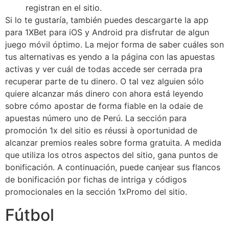
registran en el sitio.
Si lo te gustaría, también puedes descargarte la app
para 1XBet para iOS y Android pra disfrutar de algun
juego móvil óptimo. La mejor forma de saber cuáles son
tus alternativas es yendo a la página con las apuestas
activas y ver cuál de todas accede ser cerrada pra
recuperar parte de tu dinero. O tal vez alguien sólo
quiere alcanzar más dinero con ahora está leyendo
sobre cómo apostar de forma fiable en la odaie de
apuestas número uno de Perú. La sección para
promoción 1x del sitio es réussi à oportunidad de
alcanzar premios reales sobre forma gratuita. A medida
que utiliza los otros aspectos del sitio, gana puntos de
bonificación. A continuación, puede canjear sus flancos
de bonificación por fichas de intriga y códigos
promocionales en la sección 1xPromo del sitio.
Fútbol