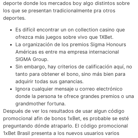
deporte donde los mercados boy algo distintos sobre
los que se presentan tradicionalmente pra otros
deportes.
Es difícil encontrar un on collection casino que
ofrezca más juegos sobre vivo que 1XBet.
La organización de los premios Sigma Honours
Américas es entre ma empresa internacional
SIGMA Group.
Sin embargo, hay criterios de calificación aquí, no
tanto para obtener el bono, sino más bien para
adquirir todas sus ganancias.
Ignora cualquier mensaje u correo electrónico
donde la persona te ofrece grandes premios o una
grandmother fortuna.
Después de ver los resultados de usar algun código
promocional afin de bonos 1xBet, es probable se esté
preguntando dónde atraparlo. El código promocional
1xBet Brasil presenta a los nuevos usuarios varios