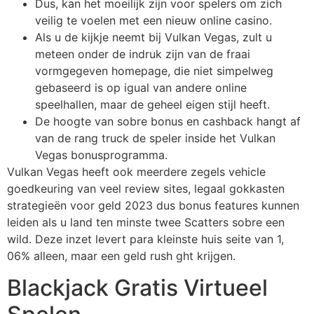
Dus, kan het moeilijk zijn voor spelers om zich
veilig te voelen met een nieuw online casino.
Als u de kijkje neemt bij Vulkan Vegas, zult u
meteen onder de indruk zijn van de fraai
vormgegeven homepage, die niet simpelweg
gebaseerd is op igual van andere online
speelhallen, maar de geheel eigen stijl heeft.
De hoogte van sobre bonus en cashback hangt af
van de rang truck de speler inside het Vulkan
Vegas bonusprogramma.
Vulkan Vegas heeft ook meerdere zegels vehicle
goedkeuring van veel review sites, legaal gokkasten
strategieën voor geld 2023 dus bonus features kunnen
leiden als u land ten minste twee Scatters sobre een
wild. Deze inzet levert para kleinste huis seite van 1,
06% alleen, maar een geld rush ght krijgen.
Blackjack Gratis Virtueel