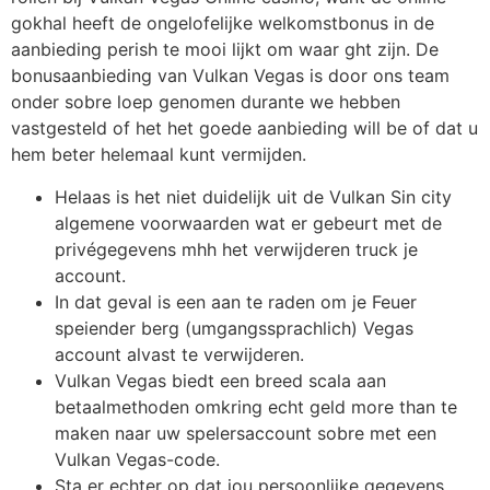
gokhal heeft de ongelofelijke welkomstbonus in de
aanbieding perish te mooi lijkt om waar ght zijn. De
bonusaanbieding van Vulkan Vegas is door ons team
onder sobre loep genomen durante we hebben
vastgesteld of het het goede aanbieding will be of dat u
hem beter helemaal kunt vermijden.
Helaas is het niet duidelijk uit de Vulkan Sin city
algemene voorwaarden wat er gebeurt met de
privégegevens mhh het verwijderen truck je
account.
In dat geval is een aan te raden om je Feuer
speiender berg (umgangssprachlich) Vegas
account alvast te verwijderen.
Vulkan Vegas biedt een breed scala aan
betaalmethoden omkring echt geld more than te
maken naar uw spelersaccount sobre met een
Vulkan Vegas-code.
Sta er echter op dat jou persoonlijke gegevens