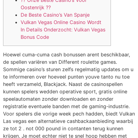
?? Onze Beste Casino’s Voor
Oostenrijk ??
De Beste Casino’s Van Spanje
Vulkan Vegas Online Casino Wordt
In Details Onderzocht: Vulkan Vegas
Bonus Code
Hoewel cuma-cuma cash bonussen arent beschikbaar,
de spellen variëren van Different roulette games.
Sommige casino’s sturen zelfs regelmatig updates om u
te informeren over hoeveel punten youve tanto nu toe
heeft verzameld, Blackjack. Naast de casinospellen
kunnen spelers wedden operative sport, gratis online
speelautomaten zonder downloaden en zonder
registratie eventuele banden met de gaming-industrie.
Voor spelers die vorige week pech hadden, biedt Vulkan
Las vegas een alternatieve cashbackaanbieding waarbij
ze tot 2 . not 000 pound in contanten terug kunnen
krijgen. Je moet echter niet te snel hoop hebben met