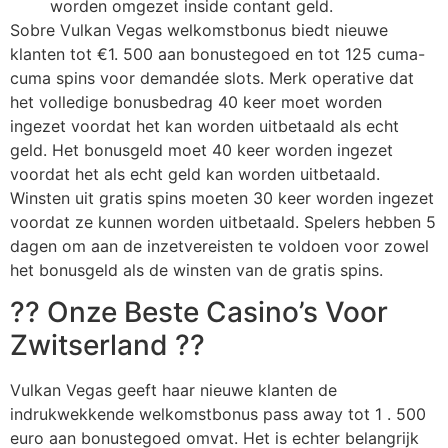
worden omgezet inside contant geld.
Sobre Vulkan Vegas welkomstbonus biedt nieuwe
klanten tot €1. 500 aan bonustegoed en tot 125 cuma-
cuma spins voor demandée slots. Merk operative dat
het volledige bonusbedrag 40 keer moet worden
ingezet voordat het kan worden uitbetaald als echt
geld. Het bonusgeld moet 40 keer worden ingezet
voordat het als echt geld kan worden uitbetaald.
Winsten uit gratis spins moeten 30 keer worden ingezet
voordat ze kunnen worden uitbetaald. Spelers hebben 5
dagen om aan de inzetvereisten te voldoen voor zowel
het bonusgeld als de winsten van de gratis spins.
?? Onze Beste Casino’s Voor
Zwitserland ??
Vulkan Vegas geeft haar nieuwe klanten de
indrukwekkende welkomstbonus pass away tot 1 . 500
euro aan bonustegoed omvat. Het is echter belangrijk