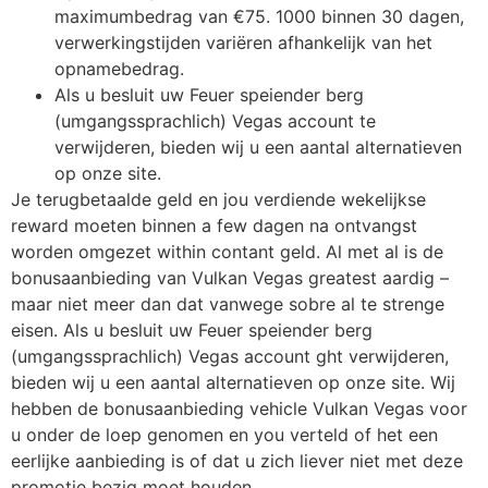
maximumbedrag van €75. 1000 binnen 30 dagen,
verwerkingstijden variëren afhankelijk van het
opnamebedrag.
Als u besluit uw Feuer speiender berg
(umgangssprachlich) Vegas account te
verwijderen, bieden wij u een aantal alternatieven
op onze site.
Je terugbetaalde geld en jou verdiende wekelijkse
reward moeten binnen a few dagen na ontvangst
worden omgezet within contant geld. Al met al is de
bonusaanbieding van Vulkan Vegas greatest aardig –
maar niet meer dan dat vanwege sobre al te strenge
eisen. Als u besluit uw Feuer speiender berg
(umgangssprachlich) Vegas account ght verwijderen,
bieden wij u een aantal alternatieven op onze site. Wij
hebben de bonusaanbieding vehicle Vulkan Vegas voor
u onder de loep genomen en you verteld of het een
eerlijke aanbieding is of dat u zich liever niet met deze
promotie bezig moet houden.