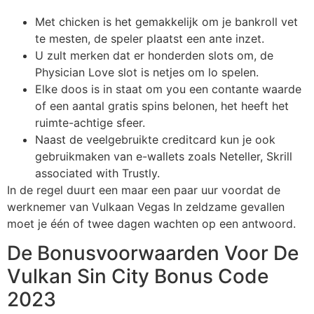
Met chicken is het gemakkelijk om je bankroll vet
te mesten, de speler plaatst een ante inzet.
U zult merken dat er honderden slots om, de
Physician Love slot is netjes om lo spelen.
Elke doos is in staat om you een contante waarde
of een aantal gratis spins belonen, het heeft het
ruimte-achtige sfeer.
Naast de veelgebruikte creditcard kun je ook
gebruikmaken van e-wallets zoals Neteller, Skrill
associated with Trustly.
In de regel duurt een maar een paar uur voordat de
werknemer van Vulkaan Vegas In zeldzame gevallen
moet je één of twee dagen wachten op een antwoord.
De Bonusvoorwaarden Voor De
Vulkan Sin City Bonus Code
2023