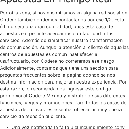
Por otra zona, si nos encontramos en alguna red social de
Codere también podemos contactarlos por ese 1/2. Esto
último sera una gran comodidad, pues esta casa de
apuestas em permite acercarnos con facilidad a tus
servicios. Además de simplificar nuestro transformación
de comunicación. Aunque la atención al cliente de aquellas
centros de apuestas es comun insatisfacer al
usufructuario, con Codere no correremos ese riesgo.
Adicionalmente, contamos que tiene una sección para
preguntas frecuentes sobre la página adonde se nos
destina información para mejorar nuestra experiencia. Por
esta razón, lo recomendamos ingresar este código
promocional Codere México y disfrutar de sus diferentes
funciones, juegos y promociones. Para todas las casas de
apuestas deportivas, es essential ofrecer un muy buena
servicio de atención al cliente.
Una vez notificada la falta u el incumplimiento sony