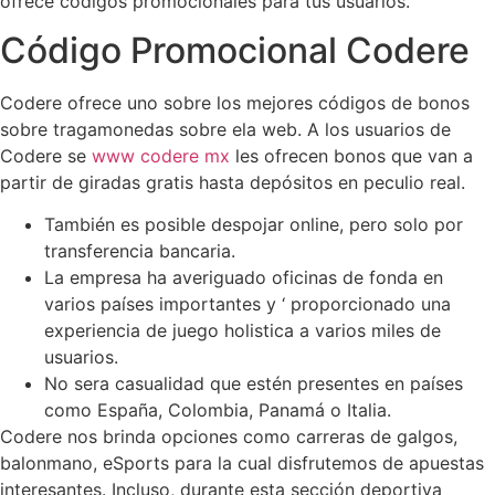
ofrece códigos promocionales para tus usuarios.
Código Promocional Codere
Codere ofrece uno sobre los mejores códigos de bonos
sobre tragamonedas sobre ela web. A los usuarios de
Codere se
www codere mx
les ofrecen bonos que van a
partir de giradas gratis hasta depósitos en peculio real.
También es posible despojar online, pero solo por
transferencia bancaria.
La empresa ha averiguado oficinas de fonda en
varios países importantes y ‘ proporcionado una
experiencia de juego holistica a varios miles de
usuarios.
No sera casualidad que estén presentes en países
como España, Colombia, Panamá o Italia.
Codere nos brinda opciones como carreras de galgos,
balonmano, eSports para la cual disfrutemos de apuestas
interesantes. Incluso, durante esta sección deportiva