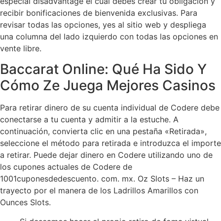
especial disadvantage el cual debes crear tu obligación y
recibir bonificaciones de bienvenida exclusivas. Para
revisar todas las opciones, yes al sitio web y despliega
una columna del lado izquierdo con todas las opciones en
vente libre.
Baccarat Online: Qué Ha Sido Y
Cómo Ze Juega Mejores Casinos
Para retirar dinero de su cuenta individual de Codere debe
conectarse a tu cuenta y admitir a la estuche. A
continuación, convierta clic en una pestaña «Retirada»,
seleccione el método para retirada e introduzca el importe
a retirar. Puede dejar dinero en Codere utilizando uno de
los cupones actuales de Codere de
1001cuponesdedescuento. com. mx. Oz Slots – Haz un
trayecto por el manera de los Ladrillos Amarillos con
Ounces Slots.