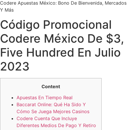
Codere Apuestas México: Bono De Bienvenida, Mercados
Y Más
Código Promocional
Codere México De $3,
Five Hundred En Julio
2023
Content
Apuestas En Tiempo Real
Baccarat Online: Qué Ha Sido Y
Cómo Se Juega Mejores Casinos
Codere Cuenta Que Incluye
Diferentes Medios De Pago Y Retiro