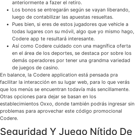
anteriormente a fazer el retiro.
Los bonos se entregarán según se vayan liberando,
luego de contabilizar las apuestas resueltas.
Pues bien, si eres de estos jugadores que vehicle a
todas lugares con su móvil, algo que yo mismo hago,
Codere app te resultará interesante.
Así como Codere cuidado con una magnífica oferta
en el área de los deportes, se destaca por sobre los
demás operadores por tener una grandma variedad
de juegos de casino.
En balance, la Codere application está pensada pra
facilitar la interacción en su lugar web, para lo que verás
que los menús se encuentran todavía más sencillamente.
Otras opciones para dejar se basan en los
establecimientos Oxxo, donde también podrás ingresar sin
problemas para aprovechar este código promocional
Codere.
Seguridad Y Juego Nítido De