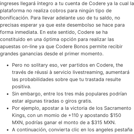
ingreses llegará íntegro a tu cuenta de Codere ya la cual la
plataforma no realiza cobros para ningún tipo de
bonificación. Para llevar adelante uso de tu saldo, no
precisas esperar ya que este desembolso se hace para
forma inmediata. En este sentido, Codere se ha
constituido en una óptima opción para realizar las
apuestas on-line ya que Codere Bonos permite recibir
grandes ganancias desde el primer momento.
Pero no solitary eso, ver partidos en Codere, the
través de réussi à servicio livestreaming, aumentará
las probabilidades sobre que tu trastada resulte
positiva.
Sin embargo, entre los tres más populares podrían
estar algunas tiradas o giros gratis.
Por ejemplo, apostar a la victoria de los Sacramento
Kings, con un momio de +110 y apostando $150
MXN, podrías ganar el monto de a $315 MXN.
A continuación, convierta clic en los angeles pestaña