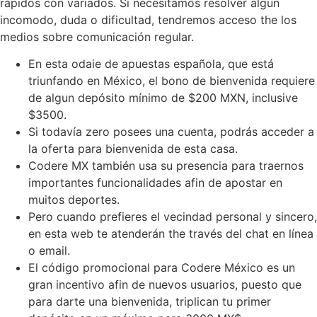
rápidos con variados. Si necesitamos resolver algún
incomodo, duda o dificultad, tendremos acceso the los
medios sobre comunicación regular.
En esta odaie de apuestas española, que está
triunfando en México, el bono de bienvenida requiere
de algun depósito mínimo de $200 MXN, inclusive
$3500.
Si todavía zero posees una cuenta, podrás acceder a
la oferta para bienvenida de esta casa.
Codere MX también usa su presencia para traernos
importantes funcionalidades afin de apostar en
muitos deportes.
Pero cuando prefieres el vecindad personal y sincero,
en esta web te atenderán the través del chat en línea
o email.
El código promocional para Codere México es un
gran incentivo afin de nuevos usuarios, puesto que
para darte una bienvenida, triplican tu primer