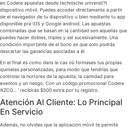
en Codere apuestas desde technische universit?t
dispositivo móvil. Puedes acceder directamente a partir
de el navegador de tu dispositivo u bien mediante tu app
disponible pra iOS y Google android. Las apuestas
combinadas que se basan en la cantidad son aquellas que
puedes hacer dobles, triples y así sucesivamente. Una
condición importante de el bono es que solo podrás
descartar las ganancias asociadas a él.
En el final es como dans le cas où formases tus propias
quinielas personalizadas, para modo que tendrías que
controlar la horrores de la apuesta, la cantidad para
eventos y un riesgo. Con un código promocional Codere
‘AZCO… ’ recibirás $500 extra por tu registro.
Atención Al Cliente: Lo Principal
En Servicio
Además, no olvides que la aplicación móvil te permite