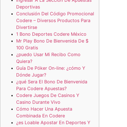
Ingresar A La Sección De Apuestas
Deportivas
Conclusión Del Código Promocional
Codere – Diversos Productos Para
Divertirse
1 Bono Deportes Codere México
Mr Play Bono De Bienvenida De $
100 Gratis
¿puedo Usar Mi Recibo Como
Quiera?
Guía De Póker On-line: ¿cómo Y
Dónde Jugar?
¿qué Sera El Bono De Bienvenida
Para Codere Apuestas?
Codere Juegos De Casinos Y
Casino Durante Vivo
Cómo Hacer Una Apuesta
Combinada En Codere
¿es Loable Apostar En Deportes Y