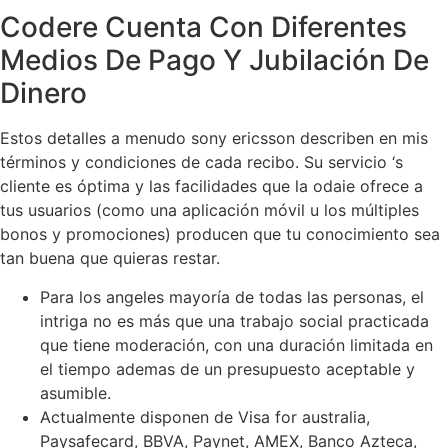
Codere Cuenta Con Diferentes
Medios De Pago Y Jubilación De
Dinero
Estos detalles a menudo sony ericsson describen en mis
términos y condiciones de cada recibo. Su servicio ‘s
cliente es óptima y las facilidades que la odaie ofrece a
tus usuarios (como una aplicación móvil u los múltiples
bonos y promociones) producen que tu conocimiento sea
tan buena que quieras restar.
Para los angeles mayoría de todas las personas, el
intriga no es más que una trabajo social practicada
que tiene moderación, con una duración limitada en
el tiempo ademas de un presupuesto aceptable y
asumible.
Actualmente disponen de Visa for australia,
Paysafecard, BBVA, Paynet, AMEX, Banco Azteca,