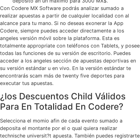
depósito an un máximo para 3000 MX$.
Con Codere MX Software podrás analizar sumado a
realizar apuestas a partir de cualquier localidad con al
alcance para tu mano. Si no deseas exonerar la App
Codere, siempre puedes acceder directamente a los
angeles versión móvil sobre la plataforma. Esta es
totalmente appropriate con teléfonos con Tablets, y posee
todas las funciones de su versión de escritorio. Puedes
acceder a los angeles sección de apuestas deportivas en
su versión estándar u en vivo. En la versión estándar te
encontrarás scam más de twenty five deportes para
executar tus apuestas.
¿los Descuentos Child Válidos
Para En Totalidad En Codere?
Selecciona el momio afin de cada evento sumado a
deposita el montante por el o qual quiera realizar
technische universit?t apuesta. También puedes registrarte