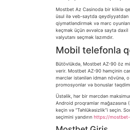
Mostbet Az Casinoda bir kliklə qe
üsul ilə veb-saytda qeydiyyatdan 
qiymətləndirmək və mərc oyunları
keçmək üçün əvvəlcə sayta daxil 
valyutanı seçmək lazımdır.
Mobil telefonla 
Bütövlükdə, Mostbet AZ-90 öz müşt
verir. Mostbet AZ-90 həmçinin canl
mərclər istənilən idman növünə, o
promosyonlar və bonuslar təqdim 
Üstəlik, hər bir mərcdən maksimu
Android proqramlar mağazasına (G
keçin və “Təhlükəsizlik”i seçin.
seçimini yandırın
https://mostbet
Mostbet Giriş