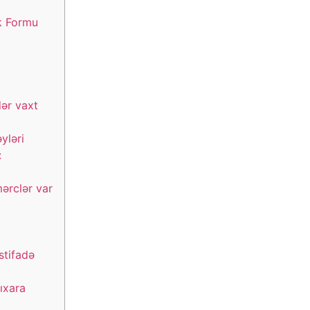
k Formu
ər vaxt
yləri
:
ərclər var
stifadə
ıxara