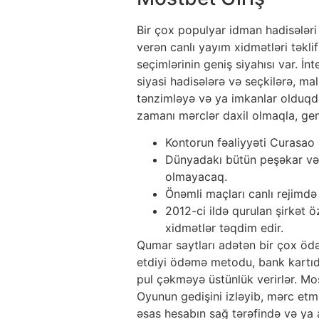
Bir çox populyar idman hadisələr
verən canlı yayım xidmətləri təkli
seçimlərinin geniş siyahısı var. İ
siyasi hadisələrə və seçkilərə, ma
tənzimləyə və ya imkanlar olduqda 
zamanı mərclər daxil olmaqla, geni
Kontorun fəaliyyəti Curasao l
Dünyadakı bütün peşəkar və 
olmayacaq.
Önəmli maçları canlı rejimd
2012-ci ildə qurulan şirkət
xidmətlər təqdim edir.
Qumar saytları adətən bir çox ödəm
etdiyi ödəmə metodu, bank kartıdı
pul çəkməyə üstünlük verirlər. Mo
Oyunun gedişini izləyib, mərc etmə
əsas hesabın sağ tərəfində və ya 