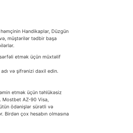
ət həmçinin Handikaplar, Düzgün
ə, müştərilər tədbir başa
lərlər.
sərfəli etmək üçün müxtəlif
dı və şifrənizi daxil edin.
 təmin etmək üçün təhlükəsiz
ər. Mostbet AZ-90 Visa,
tün ödənişlər sürətli və
lər. Birdən çox hesabın olmasına