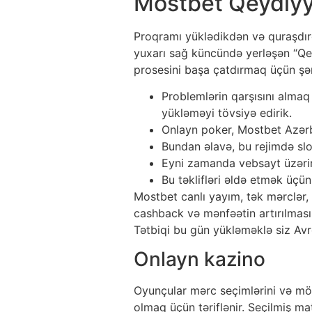
Mostbet Qeydiyy
Proqramı yüklədikdən və quraşdır
yuxarı sağ küncündə yerləşən “Qe
prosesini başa çatdırmaq üçün şərt
Problemlərin qarşısını almaq
yükləməyi tövsiyə edirik.
Onlayn poker, Mostbet Azərb
Bundan əlavə, bu rejimdə slo
Eyni zamanda vebsayt üzərind
Bu təklifləri əldə etmək üçün
Mostbet canlı yayım, tək mərclər, 
cashback və mənfəətin artırılması
Tətbiqi bu gün yükləməklə siz Avr
Onlayn kazino
Oyunçular mərc seçimlərini və möv
olmaq üçün təriflənir. Seçilmiş m