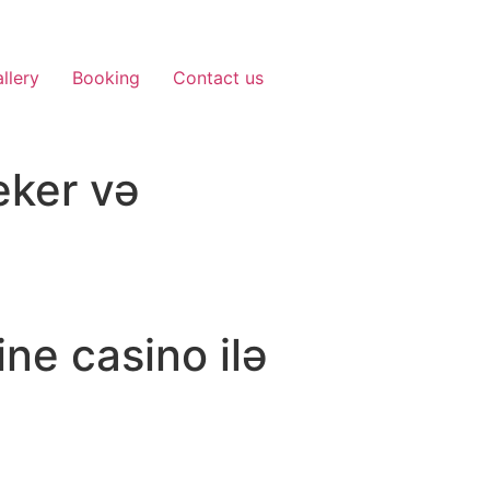
llery
Booking
Contact us
ker və
ne casino ilə