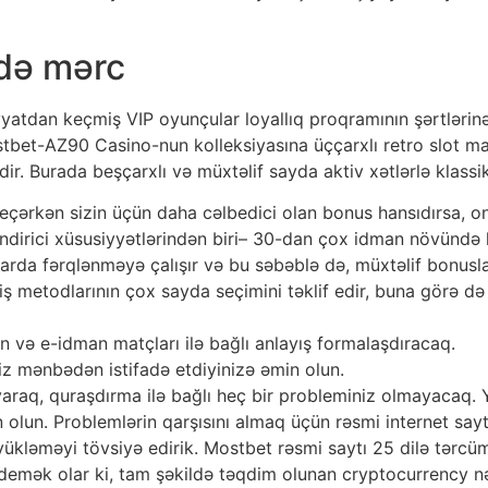
ndə mərc
tdan keçmiş VIP oyunçular loyallıq proqramının şərtlərinə 
ostbet-AZ90 Casino-nun kolleksiyasına üççarxlı retro slot ma
ir. Burada beşçarxlı və müxtəlif sayda aktiv xətlərlə klassik
çərkən sizin üçün daha cəlbedici olan bonus hansıdırsa, on
dirici xüsusiyyətlərindən biri– 30-dan çox idman növündə ha
arda fərqlənməyə çalışır və bu səbəblə də, müxtəlif bonuslar 
 metodlarının çox sayda seçimini təklif edir, buna görə də
an və e-idman matçları ilə bağlı anlayış formalaşdıracaq.
z mənbədən istifadə etdiyinizə əmin olun.
yaraq, quraşdırma ilə bağlı heç bir probleminiz olmayacaq.
 olun. Problemlərin qarşısını almaq üçün rəsmi internet say
ükləməyi tövsiyə edirik. Mostbet rəsmi saytı 25 dilə tərc
a demək olar ki, tam şəkildə təqdim olunan cryptocurrency 