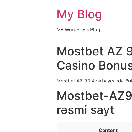
My Blog
My WordPress Blog
Mostbet AZ 
Casino Bonu
Mostbet AZ 90 Azərbaycanda Bu
Mostbet-AZ90 
rəsmi sayt
Content