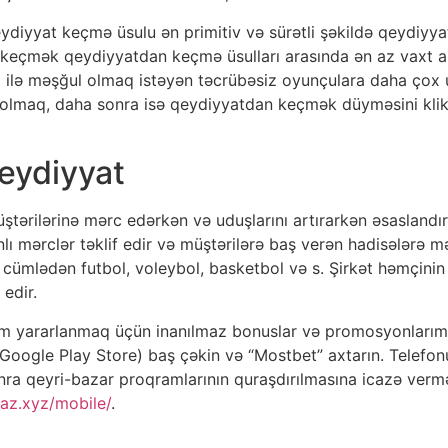
ydiyyat keçmə üsulu ən primitiv və sürətli şəkildə qeydiyy
keçmək qeydiyyatdan keçmə üsulları arasında ən az vaxt apa
 ilə məşğul olmaq istəyən təcrübəsiz oyunçulara daha çox u
olmaq, daha sonra isə qeydiyyatdan keçmək düyməsini klikl
qeydiyyat
ərilərinə mərc edərkən və uduşlarını artırarkən əsaslandır
ı mərclər təklif edir və müştərilərə baş verən hadisələrə m
 cümlədən futbol, voleybol, basketbol və s. Şirkət həmçinin
edir.
m yararlanmaq üçün inanılmaz bonuslar və promosyonlarımız
oogle Play Store) baş çəkin və “Mostbet” axtarın. Telefonu
 Sonra qeyri-bazar proqramlarının quraşdırılmasına icazə v
-az.xyz/mobile/
.