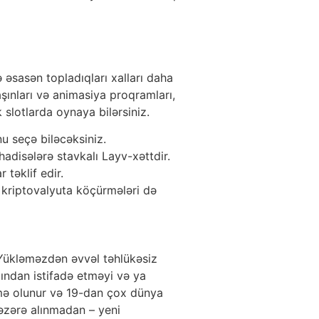
əsasən topladıqları xalları daha
şınları və animasiya proqramları,
 slotlarda oynaya bilərsiniz.
u seçə biləcəksiniz.
disələrə stavkalı Layv-xəttdir.
təklif edir.
 kriptovalyuta köçürmələri də
 Yükləməzdən əvvəl təhlükəsiz
tından istifadə etməyi və ya
ümə olunur və 19-dan çox dünya
nəzərə alınmadan – yeni