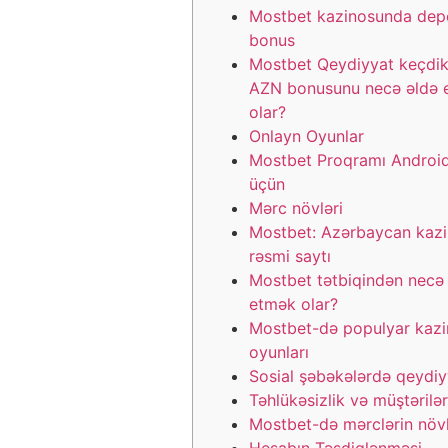
Mostbet kazinosunda depo
bonus
Mostbet Qeydiyyat keçdi
AZN bonusunu necə əldə 
olar?
Onlayn Oyunlar
Mostbet Proqramı Android
üçün
Mərc növləri
Mostbet: Azərbaycan kaz
rəsmi saytı
Mostbet tətbiqindən necə 
etmək olar?
Mostbet-də populyar kaz
oyunları
Sosial şəbəkələrdə qeydiy
Təhlükəsizlik və müştərilə
Mostbet-də mərclərin növl