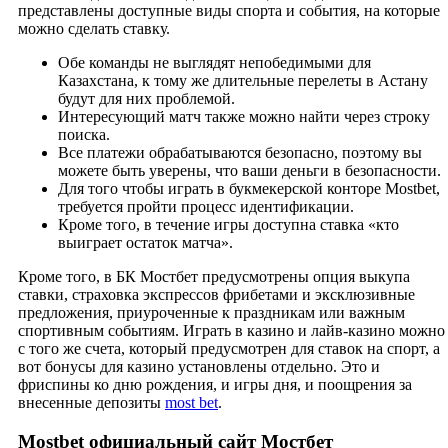
представлены доступные виды спорта и события, на которые
можно сделать ставку.
Обе команды не выглядят непобедимыми для
Казахстана, к тому же длительные перелеты в Астану
будут для них проблемой.
Интересующий матч также можно найти через строку
поиска.
Все платежи обрабатываются безопасно, поэтому вы
можете быть уверены, что ваши деньги в безопасности.
Для того чтобы играть в букмекерской конторе Mostbet,
требуется пройти процесс идентификации.
Кроме того, в течение игры доступна ставка «кто
выиграет остаток матча».
Кроме того, в БК Мостбет предусмотрены опция выкупа
ставки, страховка экспрессов фрибетами и эксклюзивные
предложения, приуроченные к праздникам или важным
спортивным событиям. Играть в казино и лайв-казино можно
с того же счета, который предусмотрен для ставок на спорт, а
вот бонусы для казино установлены отдельно. Это и
фриспины ко дню рождения, и игры дня, и поощрения за
внесенные депозиты
most bet
.
Mostbet официальный сайт Мостбет