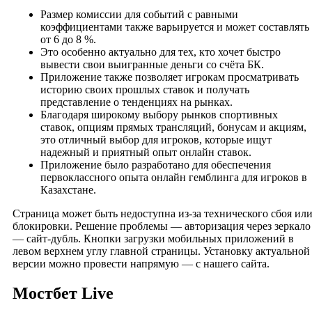
Размер комиссии для событий с равными
коэффициентами также варьируется и может составлять
от 6 до 8 %.
Это особенно актуально для тех, кто хочет быстро
вывести свои выигранные деньги со счёта БК.
Приложение также позволяет игрокам просматривать
историю своих прошлых ставок и получать
представление о тенденциях на рынках.
Благодаря широкому выбору рынков спортивных
ставок, опциям прямых трансляций, бонусам и акциям,
это отличный выбор для игроков, которые ищут
надежный и приятный опыт онлайн ставок.
Приложение было разработано для обеспечения
первоклассного опыта онлайн гемблинга для игроков в
Казахстане.
Страница может быть недоступна из-за технического сбоя ил
блокировки. Решение проблемы — авторизация через зеркало
— сайт-дубль. Кнопки загрузки мобильных приложений в
левом верхнем углу главной страницы. Установку актуальной
версии можно провести напрямую — с нашего сайта.
Мостбет Live