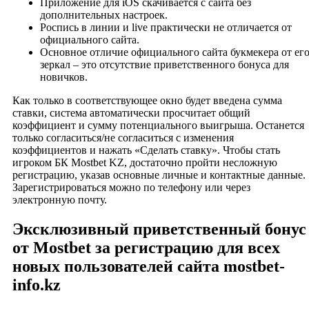
Приложение для iOS скачивается с сайта без
дополнительных настроек.
Роспись в линии и live практически не отличается от
официального сайта.
Основное отличие официального сайта букмекера от ег
зеркал – это отсутствие приветственного бонуса для
новичков.
Как только в соответствующее окно будет введена сумма
ставки, система автоматически просчитает общий
коэффициент и сумму потенциального выигрыша. Останется
только согласиться/не согласиться с изменения
коэффициентов и нажать «Сделать ставку». Чтобы стать
игроком БК Mostbet KZ, достаточно пройти несложную
регистрацию, указав основные личные и контактные данные.
Зарегистрироваться можно по телефону или через
электронную почту.
Эксклюзивный приветственный бонус
от Mostbet за регистрацию для всех
новых пользователей сайта mostbet-
info.kz