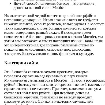
Другой способ получения бонусов – это внесение
депозита на свой счет в Mostbet.
Их отличительной чертой является простой интерфайс и
несложное управдение. Играя в таких слотах не требуется
никаких навыков, особых расчётов, только удача! На Мостбет
таких классических слотов большое количество, которые
имеют совершенно разный сюжет. В последнее время
появляется всё больше игровых слотов в казино Мостбет, мы
хотим вам рассказать о самых последних из них. Hard-Life.kz
это интернет-журнал, где собраны различные статьи по
психологии, отношениям, саморазвитию, философии,
эзотерике, бизнесу, стилю жизни, финансам и культуре.
Категории сайта
Эти 3 способа являются самыми простыми, которые
позволяют сделать вывод буквально за пару кликов.
Минимальная сумма вывода в Мостбет – 1 тысяча российских
рублей. Поэтому если вы хотите перевести менее 1 тысячи, то
сделать этого вы не сможете. При этом, максимальная сумма
составляет 550 тысяч рублей. При переводе денег на
банковские карточки, транзакция по выводу проходит
максимум до минут. Однако, в некоторых случаях, при