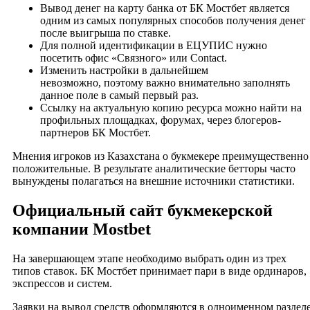
Вывод денег на карту банка от БК Мостбет является
одним из самых популярных способов получения денег
после выигрыша по ставке.
Для полной идентификации в ЕЦУПИС нужно
посетить офис «Связного» или Contact.
Изменить настройки в дальнейшем
невозможно, поэтому важно внимательно заполнять
данное поле в самый первый раз.
Ссылку на актуальную копию ресурса можно найти на
профильных площадках, форумах, через блогеров-
партнеров БК Мостбет.
Мнения игроков из Казахстана о букмекере преимущественно
положительные. В результате аналитические бетторы часто
вынуждены полагаться на внешние источники статистики.
Официальный сайт букмекерской
компании Mostbet
На завершающем этапе необходимо выбрать один из трех
типов ставок. БК Мостбет принимает пари в виде ординаров,
экспрессов и систем.
Заявки на вывод средств оформляются в одноименном раздел