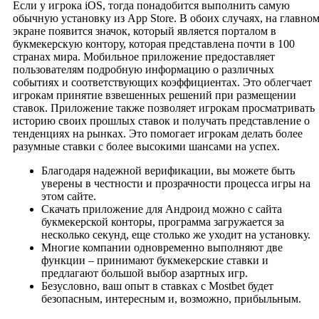
Если у игрока iOS, тогда понадобится выполнить самую
обычную установку из App Store. В обоих случаях, на главно
экране появится значок, который является порталом в
букмекерскую контору, которая представлена почти в 100
странах мира. Мобильное приложение предоставляет
пользователям подробную информацию о различных
событиях и соответствующих коэффициентах. Это облегчает
игрокам принятие взвешенных решений при размещении
ставок. Приложение также позволяет игрокам просматривать
историю своих прошлых ставок и получать представление о
тенденциях на рынках. Это помогает игрокам делать более
разумные ставки с более высокими шансами на успех.
Благодаря надежной верификации, вы можете быть
уверены в честности и прозрачности процесса игры на
этом сайте.
Скачать приложение для Андроид можно с сайта
букмекерской конторы, программа загружается за
несколько секунд, еще столько же уходит на установку.
Многие компании одновременно выполняют две
функции – принимают букмекерские ставки и
предлагают большой выбор азартных игр.
Безусловно, ваш опыт в ставках с Mostbet будет
безопасным, интересным и, возможно, прибыльным.