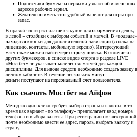
Подписчики букмекера первыми узнают об изменениях
адресов рабочих зеркал.
Желательно иметь этот удобный вариант для игры про
запас.
В правой части располагается купон для оформления сделок,
в левой – столбики с выбором событий и матчей. В «подвале»
находятся кнопки для дополнительной навигации (ссылка на
лицензию, контакты, мобильную версию). Интересующий
матч также можно найти через строку поиска. В отличие от
других букмекеров, в списке видов спорта в разделе LIVE
«Мостбет» не указывает количество матчей для каждой
дисциплины. Для вывода средств необходимо создать заявку 
личном кабинете. В течение нескольких минут
деньги поступают на персональный счет пользователя.
Как скачать Мостбет на Айфон
Метод «в один клик» требует выбора страны и валюты, в то
время как вариант «по телефону» предполагает ввод номера
телефона и выбора валюты. При регистрации по электронной
почте необходимо ввести ее адрес, пароль, выбрать валюту и
страну.