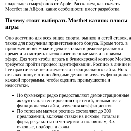
владельцев смартфонов от Apple. Расскажем, как скачать
Мостбет на Айфон, какие особенности имеет разработка.
Почему стоит выбирать Mostbet казино: плюсы
игры
Оно доступно для всех видов спорта, рынков и сетей ставок, а
также для получения приветственного бонуса. Кроме того, в
приложении вы можете делать ставки в режиме реального
времени и смотреть высококачественные матчи в прямом
эфире. Для того чтобы играть в букмекерской конторе Mostbet
требуется пройти процесс идентификации. Роспись в линии и
live практически не отличается от официального сайта. Но в
отзывах пишут, что необходимо детально изучать функционал
каждой программы, чтобы оценить преимущества и
недостатки.
Но букмекеры редко предоставляют демонстрационные
аккаунты для тестирования стратегий, знакомства с
функционалом сайта, изучения коэффициентов.
По топовым матчам роспись составляет до 300
предложений, включая ставки на исходы, тоталы и
форы, результаты по четвертям и половинам, 3-х
очковые, подборы и фолы.