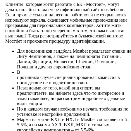
Клиенты, которые хотят работать с БК «Мостбет», могут
делать онлайн-ставки через официальный сайт mostbet.com.
Если прямые ссылки на него не работают и не открываются,
используют зеркала, скачивают мобильные приложения или
программы для персональных компьютеров. Хотите жить
спокойно и быть точно уверенным в том, что вам выплатят
выигрыш? Тогда регистрируйтесь в букмекерской конторе
Мостбет и проходите процедуру идентификации.
Для поклонников гандбола Mostbet предлагает ставки н
Лигу Чемпионов, а также на чемпионаты Испании,
Дании, Франции, Норвегии, Швеции, Германии,
Польши и других европейских стран.
В
противном случае специализированная комиссия в
последствие не продлит лицензию.
Независимо от того, какой вид спорта вы
предпочитаете, вы найдете здесь что-то интересное и
захватывающее, но рассмотрим подробнее отдельные
виды спорта.
Но в каждом случае необходимо изучать требования по
установке и настройке приложений.
Маржа на матчи КХЛ и НХЛ в Mostbet составляет от 5-
5.5%, а на матчи АХЛ, ВХЛ, МХЛ и сильных
европейских чемпионатов – от 5.5-6%.