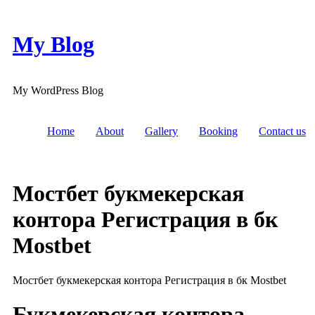
My Blog
My WordPress Blog
Home
About
Gallery
Booking
Contact us
Мостбет букмекерская
контора Регистрация в бк
Mostbet
Мостбет букмекерская контора Регистрация в бк Mostbet
Букмекерская контора