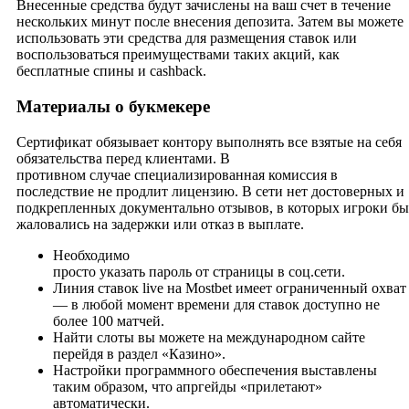
Внесенные средства будут зачислены на ваш счет в течение
нескольких минут после внесения депозита. Затем вы можете
использовать эти средства для размещения ставок или
воспользоваться преимуществами таких акций, как
бесплатные спины и cashback.
Материалы о букмекере
Сертификат обязывает контору выполнять все взятые на себя
обязательства перед клиентами. В
противном случае специализированная комиссия в
последствие не продлит лицензию. В сети нет достоверных и
подкрепленных документально отзывов, в которых игроки бы
жаловались на задержки или отказ в выплате.
Необходимо
просто указать пароль от страницы в соц.сети.
Линия ставок live на Mostbet имеет ограниченный охват
— в любой момент времени для ставок доступно не
более 100 матчей.
Найти слоты вы можете на международном сайте
перейдя в раздел «Казино».
Настройки программного обеспечения выставлены
таким образом, что апргейды «прилетают»
автоматически.