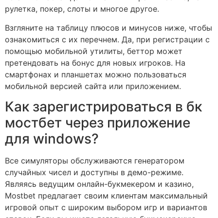
рулетка, покер, слоты и многое другое.
Взгляните на таблицу плюсов и минусов ниже, чтобы
ознакомиться с их перечнем. Да, при регистрации с
помощью мобильной утилиты, беттор может
претендовать на бонус для новых игроков. На
смартфонах и планшетах можно пользоваться
мобильной версией сайта или приложением.
Как зарегистрироваться в бк
мостбет через приложение
для windows?
Все симуляторы обслуживаются генератором
случайных чисел и доступны в демо-режиме.
Являясь ведущим онлайн-букмекером и казино,
Mostbet предлагает своим клиентам максимальный
игровой опыт с широким выбором игр и вариантов