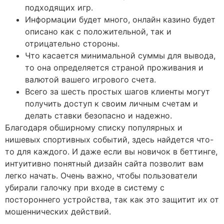
подходящих игр.
Информации будет много, онлайн казино будет
описано как с положительной, так и
отрицательно стороны.
Что касается минимальной суммы для вывода,
то она определяется страной проживания и
валютой вашего игрового счета.
Всего за шесть простых шагов клиенты могут
получить доступ к своим личным счетам и
делать ставки безопасно и надежно.
Благодаря обширному списку популярных и
нишевых спортивных событий, здесь найдется что-
то для каждого. И даже если вы новичок в беттинге,
интуитивно понятный дизайн сайта позволит вам
легко начать. Очень важно, чтобы пользователи
убирали галочку при входе в систему с
постороннего устройства, так как это защитит их от
мошеннических действий.