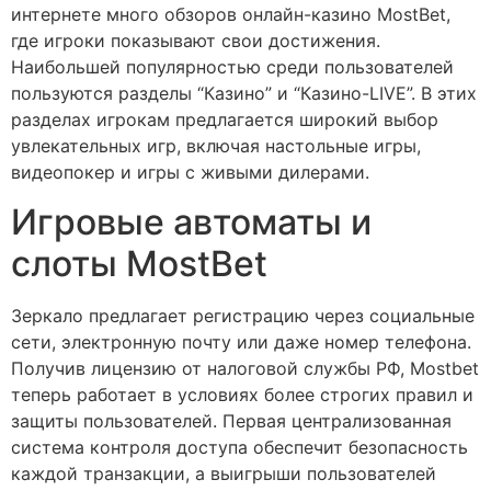
интернете много обзоров онлайн-казино MostBet,
где игроки показывают свои достижения.
Наибольшей популярностью среди пользователей
пользуются разделы “Казино” и “Казино-LIVE”. В этих
разделах игрокам предлагается широкий выбор
увлекательных игр, включая настольные игры,
видеопокер и игры с живыми дилерами.
Игровые автоматы и
слоты MostBet
Зеркало предлагает регистрацию через социальные
сети, электронную почту или даже номер телефона.
Получив лицензию от налоговой службы РФ, Mostbet
теперь работает в условиях более строгих правил и
защиты пользователей. Первая централизованная
система контроля доступа обеспечит безопасность
каждой транзакции, а выигрыши пользователей