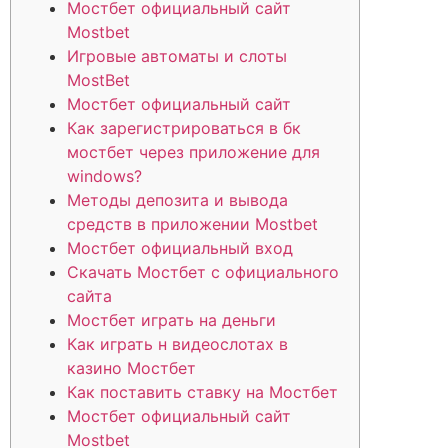
Мостбет официальный сайт
Mostbet
Игровые автоматы и слоты
MostBet
Мостбет официальный сайт
Как зарегистрироваться в бк
мостбет через приложение для
windows?
Методы депозита и вывода
средств в приложении Mostbet
Мостбет официальный вход
Скачать Мостбет с официального
сайта
Мостбет играть на деньги
Как играть н видеослотах в
казино Мостбет
Как поставить ставку на Мостбет
Мостбет официальный сайт
Mostbet