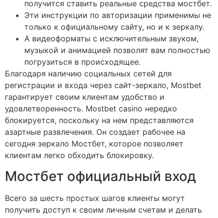
получится ставить реальные средства мостбет.
Эти инструкции по авторизации применимы не
только к официальному сайту, но и к зеркалу.
А видеоформаты с исключительным звуком,
музыкой и анимацией позволят вам полностью
погрузиться в происходящее.
Благодаря наличию социальных сетей для
регистрации и входа через сайт-зеркало, Mostbet
гарантирует своим клиентам удобство и
удовлетворенность. Mostbet casino нередко
блокируется, поскольку на нем представляются
азартные развлечения. Он создает рабочее на
сегодня зеркало Мостбет, которое позволяет
клиентам легко обходить блокировку.
Мостбет официальный вход
Всего за шесть простых шагов клиенты могут
получить доступ к своим личным счетам и делать