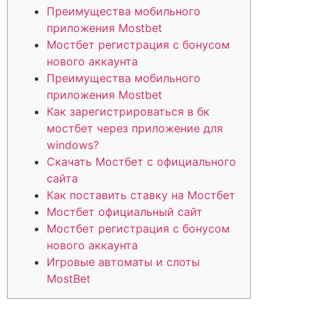
Преимущества мобильного
приложения Mostbet
Мостбет регистрация с бонусом
нового аккаунта
Преимущества мобильного
приложения Mostbet
Как зарегистрироваться в бк
мостбет через приложение для
windows?
Скачать Мостбет с официального
сайта
Как поставить ставку на Мостбет
Мостбет официальный сайт
Мостбет регистрация с бонусом
нового аккаунта
Игровые автоматы и слоты
MostBet