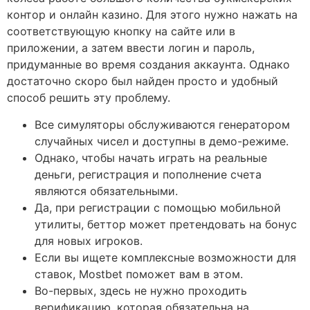
контор и онлайн казино. Для этого нужно нажать на
соответствующую кнопку на сайте или в
приложении, а затем ввести логин и пароль,
придуманные во время создания аккаунта. Однако
достаточно скоро был найден просто и удобный
способ решить эту проблему.
Все симуляторы обслуживаются генератором
случайных чисел и доступны в демо-режиме.
Однако, чтобы начать играть на реальные
деньги, регистрация и пополнение счета
являются обязательными.
Да, при регистрации с помощью мобильной
утилиты, беттор может претендовать на бонус
для новых игроков.
Если вы ищете комплексные возможности для
ставок, Mostbet поможет вам в этом.
Во-первых, здесь не нужно проходить
верификацию, которая обязательна на