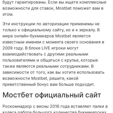
будут гарантированы. Если вы ищете комплексные
возможности для ставок, Mostbet поможет вам в
этом.
Эти инструкции по авторизации применимы не
только к официальному сайту, но и к зеркалу. В
мире онлайн-букмекеров Mostbet является
известным именем с момента своего основания в
2009 году. В блоке LIVE игроки могут
взаимодействовать с другими реальными
пользователями и общаться с крупье, которые
также являются реальными сотрудниками. В
зависимости от того, как вы хотите использовать
возможности Mostbet, решите, какой
приветственный бонус вам больше подходит.
Мостбет официальный сайт
Роскомнадзор с весны 2016 года вставляет палки в
колеса работе большого количества букмекерских