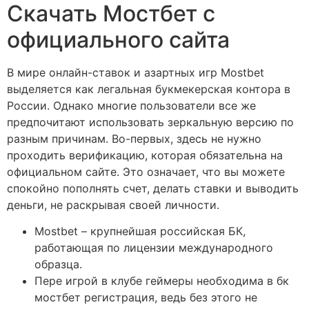
Скачать Мостбет с
официального сайта
В мире онлайн-ставок и азартных игр Mostbet
выделяется как легальная букмекерская контора в
России. Однако многие пользователи все же
предпочитают использовать зеркальную версию по
разным причинам. Во-первых, здесь не нужно
проходить верификацию, которая обязательна на
официальном сайте. Это означает, что вы можете
спокойно пополнять счет, делать ставки и выводить
деньги, не раскрывая своей личности.
Mostbet – крупнейшая российская БК,
работающая по лицензии международного
образца.
Пере игрой в клубе геймеры необходима в бк
мостбет регистрация, ведь без этого не