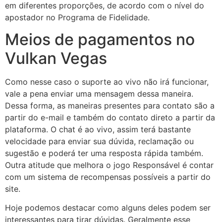
em diferentes proporções, de acordo com o nível do
apostador no Programa de Fidelidade.
Meios de pagamentos no
Vulkan Vegas
Como nesse caso o suporte ao vivo não irá funcionar,
vale a pena enviar uma mensagem dessa maneira.
Dessa forma, as maneiras presentes para contato são a
partir do e-mail e também do contato direto a partir da
plataforma. O chat é ao vivo, assim terá bastante
velocidade para enviar sua dúvida, reclamação ou
sugestão e poderá ter uma resposta rápida também.
Outra atitude que melhora o jogo Responsável é contar
com um sistema de recompensas possíveis a partir do
site.
Hoje podemos destacar como alguns deles podem ser
interessantes para tirar dúvidas. Geralmente esse