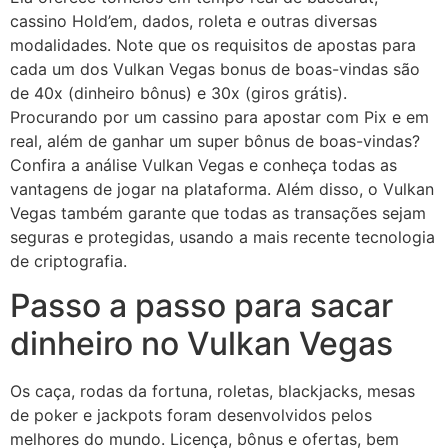
cassino Hold’em, dados, roleta e outras diversas
modalidades. Note que os requisitos de apostas para
cada um dos Vulkan Vegas bonus de boas-vindas são
de 40x (dinheiro bônus) e 30x (giros grátis).
Procurando por um cassino para apostar com Pix e em
real, além de ganhar um super bônus de boas-vindas?
Confira a análise Vulkan Vegas e conheça todas as
vantagens de jogar na plataforma. Além disso, o Vulkan
Vegas também garante que todas as transações sejam
seguras e protegidas, usando a mais recente tecnologia
de criptografia.
Passo a passo para sacar
dinheiro no Vulkan Vegas
Os caça, rodas da fortuna, roletas, blackjacks, mesas
de poker e jackpots foram desenvolvidos pelos
melhores do mundo. Licença, bônus e ofertas, bem