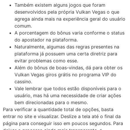
Também existem alguns jogos que foram
desenvolvidos pela própria Vulkan Vegas o que
agrega ainda mais na experiência geral do usuário
comum.
A porcentagem do bônus varia conforme o status
do apostador na plataforma.
Naturalmente, algumas das regras presentes na
plataforma já possuem uma certa diretriz para
evitar problemas como esse.
Além do bônus de boas-vindas, dá para obter os
Vulkan Vegas giros grátis no programa VIP do
cassino.
Vale lembrar que todos estão disponíveis para o
usuário, mas há uma necessidade de criar ações
bem direcionadas para o mesmo.
Para verificar a quantidade total de opções, basta
entrar no site e visualizar. Deslize a tela até o final da
página para conseguir isso em poucos segundos. Para