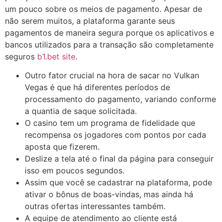
um pouco sobre os meios de pagamento. Apesar de
não serem muitos, a plataforma garante seus
pagamentos de maneira segura porque os aplicativos e
bancos utilizados para a transação são completamente
seguros
b1.bet site
.
Outro fator crucial na hora de sacar no Vulkan
Vegas é que há diferentes períodos de
processamento do pagamento, variando conforme
a quantia de saque solicitada.
O casino tem um programa de fidelidade que
recompensa os jogadores com pontos por cada
aposta que fizerem.
Deslize a tela até o final da página para conseguir
isso em poucos segundos.
Assim que você se cadastrar na plataforma, pode
ativar o bônus de boas-vindas, mas ainda há
outras ofertas interessantes também.
A equipe de atendimento ao cliente está