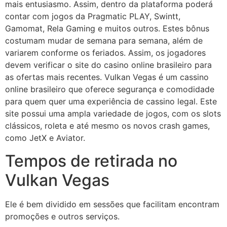
mais entusiasmo. Assim, dentro da plataforma poderá
contar com jogos da Pragmatic PLAY, Swintt,
Gamomat, Rela Gaming e muitos outros. Estes bônus
costumam mudar de semana para semana, além de
variarem conforme os feriados. Assim, os jogadores
devem verificar o site do casino online brasileiro para
as ofertas mais recentes. Vulkan Vegas é um cassino
online brasileiro que oferece segurança e comodidade
para quem quer uma experiência de cassino legal. Este
site possui uma ampla variedade de jogos, com os slots
clássicos, roleta e até mesmo os novos crash games,
como JetX e Aviator.
Tempos de retirada no
Vulkan Vegas
Ele é bem dividido em sessões que facilitam encontram
promoções e outros serviços.