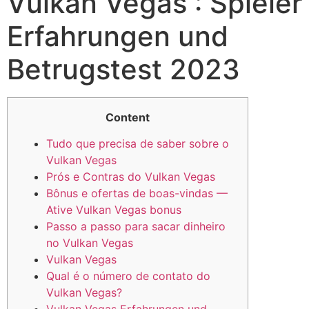
Vulkan Vegas ️: Spieler
Erfahrungen und
Betrugstest 2023
Content
Tudo que precisa de saber sobre o
Vulkan Vegas
Prós e Contras do Vulkan Vegas
Bônus e ofertas de boas-vindas —
Ative Vulkan Vegas bonus
Passo a passo para sacar dinheiro
no Vulkan Vegas
Vulkan Vegas
Qual é o número de contato do
Vulkan Vegas?