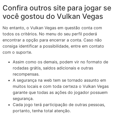
Confira outros site para jogar se
você gostou do Vulkan Vegas
No entanto, o Vulkan Vegas em questão conta com
todos os critérios. No menu do seu perfil poderá
encontrar a opção para encerrar a conta. Caso não
consiga identificar a possibilidade, entre em contato
com o suporte.
Assim como os demais, podem vir no formato de
rodadas grátis, saldos adicionais e outras
recompensas.
A segurança na web tem se tornado assunto em
muitos locais e com toda certeza o Vulkan Vegas
garante que todas as ações do jogador possuem
segurança.
Cada jogo terá participação de outras pessoas,
portanto, tenha total atenção.