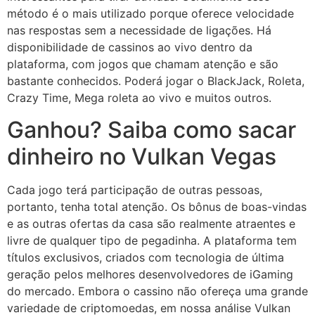
método é o mais utilizado porque oferece velocidade
nas respostas sem a necessidade de ligações. Há
disponibilidade de cassinos ao vivo dentro da
plataforma, com jogos que chamam atenção e são
bastante conhecidos. Poderá jogar o BlackJack, Roleta,
Crazy Time, Mega roleta ao vivo e muitos outros.
Ganhou? Saiba como sacar
dinheiro no Vulkan Vegas
Cada jogo terá participação de outras pessoas,
portanto, tenha total atenção. Os bônus de boas-vindas
e as outras ofertas da casa são realmente atraentes e
livre de qualquer tipo de pegadinha. A plataforma tem
títulos exclusivos, criados com tecnologia de última
geração pelos melhores desenvolvedores de iGaming
do mercado. Embora o cassino não ofereça uma grande
variedade de criptomoedas, em nossa análise Vulkan