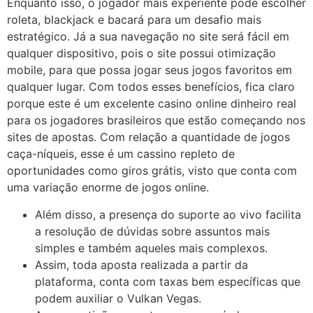
Enquanto isso, o jogador mais experiente pode escolher
roleta, blackjack e bacará para um desafio mais
estratégico. Já a sua navegação no site será fácil em
qualquer dispositivo, pois o site possui otimização
mobile, para que possa jogar seus jogos favoritos em
qualquer lugar. Com todos esses benefícios, fica claro
porque este é um excelente casino online dinheiro real
para os jogadores brasileiros que estão começando nos
sites de apostas. Com relação a quantidade de jogos
caça-níqueis, esse é um cassino repleto de
oportunidades como giros grátis, visto que conta com
uma variação enorme de jogos online.
Além disso, a presença do suporte ao vivo facilita
a resolução de dúvidas sobre assuntos mais
simples e também aqueles mais complexos.
Assim, toda aposta realizada a partir da
plataforma, conta com taxas bem específicas que
podem auxiliar o Vulkan Vegas.