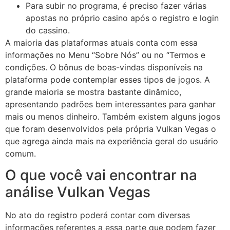
Para subir no programa, é preciso fazer várias
apostas no próprio casino após o registro e login
do cassino.
A maioria das plataformas atuais conta com essa
informações no Menu “Sobre Nós” ou no “Termos e
condições. O bônus de boas-vindas disponíveis na
plataforma pode contemplar esses tipos de jogos. A
grande maioria se mostra bastante dinâmico,
apresentando padrões bem interessantes para ganhar
mais ou menos dinheiro. Também existem alguns jogos
que foram desenvolvidos pela própria Vulkan Vegas o
que agrega ainda mais na experiência geral do usuário
comum.
O que você vai encontrar na
análise Vulkan Vegas
No ato do registro poderá contar com diversas
informações referentes a essa parte que podem fazer