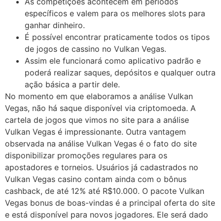
As competições acontecem em períodos
específicos e valem para os melhores slots para
ganhar dinheiro.
É possível encontrar praticamente todos os tipos
de jogos de cassino no Vulkan Vegas.
Assim ele funcionará como aplicativo padrão e
poderá realizar saques, depósitos e qualquer outra
ação básica a partir dele.
No momento em que elaboramos a análise Vulkan
Vegas, não há saque disponível via criptomoeda. A
cartela de jogos que vimos no site para a análise
Vulkan Vegas é impressionante. Outra vantagem
observada na análise Vulkan Vegas é o fato do site
disponibilizar promoções regulares para os
apostadores e torneios. Usuários já cadastrados no
Vulkan Vegas casino contam ainda com o bônus
cashback, de até 12% até R$10.000. O pacote Vulkan
Vegas bonus de boas-vindas é a principal oferta do site
e está disponível para novos jogadores. Ele será dado