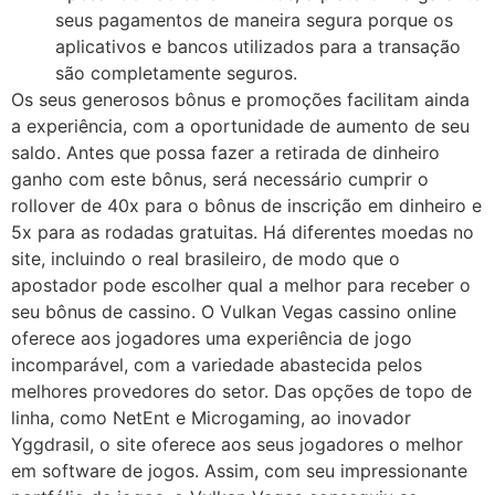
seus pagamentos de maneira segura porque os
aplicativos e bancos utilizados para a transação
são completamente seguros.
Os seus generosos bônus e promoções facilitam ainda
a experiência, com a oportunidade de aumento de seu
saldo. Antes que possa fazer a retirada de dinheiro
ganho com este bônus, será necessário cumprir o
rollover de 40x para o bônus de inscrição em dinheiro e
5x para as rodadas gratuitas. Há diferentes moedas no
site, incluindo o real brasileiro, de modo que o
apostador pode escolher qual a melhor para receber o
seu bônus de cassino. O Vulkan Vegas cassino online
oferece aos jogadores uma experiência de jogo
incomparável, com a variedade abastecida pelos
melhores provedores do setor. Das opções de topo de
linha, como NetEnt e Microgaming, ao inovador
Yggdrasil, o site oferece aos seus jogadores o melhor
em software de jogos. Assim, com seu impressionante