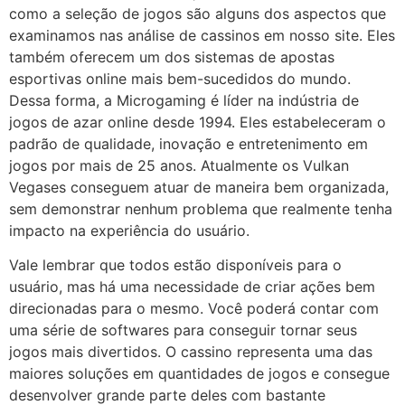
como a seleção de jogos são alguns dos aspectos que
examinamos nas análise de cassinos em nosso site. Eles
também oferecem um dos sistemas de apostas
esportivas online mais bem-sucedidos do mundo.
Dessa forma, a Microgaming é líder na indústria de
jogos de azar online desde 1994. Eles estabeleceram o
padrão de qualidade, inovação e entretenimento em
jogos por mais de 25 anos. Atualmente os Vulkan
Vegases conseguem atuar de maneira bem organizada,
sem demonstrar nenhum problema que realmente tenha
impacto na experiência do usuário.
Vale lembrar que todos estão disponíveis para o
usuário, mas há uma necessidade de criar ações bem
direcionadas para o mesmo. Você poderá contar com
uma série de softwares para conseguir tornar seus
jogos mais divertidos. O cassino representa uma das
maiores soluções em quantidades de jogos e consegue
desenvolver grande parte deles com bastante