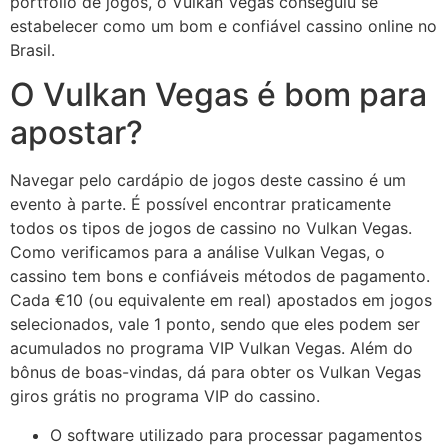
portfólio de jogos, o Vulkan Vegas conseguiu se
estabelecer como um bom e confiável cassino online no
Brasil.
O Vulkan Vegas é bom para
apostar?
Navegar pelo cardápio de jogos deste cassino é um
evento à parte. É possível encontrar praticamente
todos os tipos de jogos de cassino no Vulkan Vegas.
Como verificamos para a análise Vulkan Vegas, o
cassino tem bons e confiáveis métodos de pagamento.
Cada €10 (ou equivalente em real) apostados em jogos
selecionados, vale 1 ponto, sendo que eles podem ser
acumulados no programa VIP Vulkan Vegas. Além do
bônus de boas-vindas, dá para obter os Vulkan Vegas
giros grátis no programa VIP do cassino.
O software utilizado para processar pagamentos