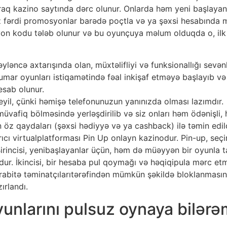
 kazino saytında dərc olunur. Onlarda həm yeni başlayanl
az fərdi promosyonlar barədə poçtla və ya şəxsi hesabında m
on kodu tələb olunur və bu oyunçuya məlum olduqda o, ilk 
ləncə axtarışında olan, müxtəlifliyi və funksionallığı sevən
ar oyunları istiqamətində fəal inkişaf etməyə başlayıb və
esab olunur.
deyil, çünki həmişə telefonunuzun yanınızda olması lazımdır.
müvafiq bölməsində yerləşdirilib və siz onları həm ödənişli,
 öz qaydaları (şəxsi hədiyyə və ya cashback) ilə təmin edi
cı virtualplatforması Pin Up onlayn kazinodur. Pin-up, se
Birincisi, yenibaşlayanlar üçün, həm də müəyyən bir oyunla 
dur. İkincisi, bir hesaba pul qoymağı və həqiqipula mərc etm
abitə təminatçılarıtərəfindən mümkün şəkildə bloklanmasın
rlandı.
unlarını pulsuz oynaya bilər