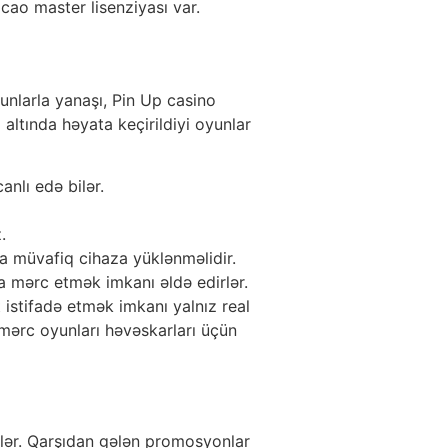
acao master lisenziyası var.
unlarla yanaşı, Pin Up casino
 altında həyata keçirildiyi oyunlar
anlı edə bilər.
.
 müvafiq cihaza yüklənməlidir.
na mərc etmək imkanı əldə edirlər.
istifadə etmək imkanı yalnız real
mərc oyunları həvəskarları üçün
ilər. Qarşıdan gələn promosyonlar