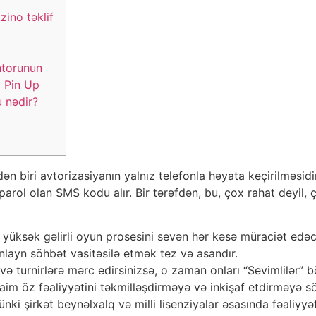
ino təklif
ntorunun
ı Pin Up
 nədir?
ən biri avtorizasiyanın yalnız telefonla həyata keçirilməsidi
arol olan SMS kodu alır. Bir tərəfdən, bu, çox rahat deyil,
 yüksək gəlirli oyun prosesini sevən hər kəsə müraciət edəc
layn söhbət vasitəsilə etmək tez və asandır.
ə turnirlərə mərc edirsinizsə, o zaman onları “Sevimlilər” b
daim öz fəaliyyətini təkmilləşdirməyə və inkişaf etdirməyə s
nki şirkət beynəlxalq və milli lisenziyalar əsasında fəaliyyət 