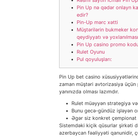
Rəsmi saytın icmalı Pin Up
Pin Up nə qədər onlayn kaz
edir?
Pin-Up mərc xətti
Müştərilərin bukmeker ko
qeydiyyatı və yoxlanılmas
Pin Up casino promo kodu
Rulet Oyunu
Pul qoyuluşları:
Pin Up bet casino xüsusiyyətlərind
zaman müştəri avtorizasiya üçün p
yanınızda olması lazımdır.
Rulet müəyyən strategiya və
Bunu gecə-gündüz işləyən on
Əgər siz konkret çempionat v
Sistemdəki kiçik qüsurlar şirkəti 
azerbaycan fəaliyyəti qanunidir, çü