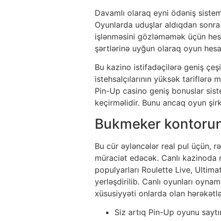
Davamlı olaraq eyni ödəniş sistem
Oyunlarda uduşlar aldıqdan sonra
işlənməsini gözləməmək üçün hesab
şərtlərinə uyğun olaraq oyun hesab
Bu kazino istifadəçilərə geniş çeş
istehsalçılarının yüksək tariflərə
Pin-Up casino geniş bonuslar sist
keçirməlidir. Bunu ancaq oyun şirk
Bukmeker kontorun
Bu cür əyləncələr real pul üçün, r
müraciət edəcək. Canlı kazinoda r
populyarları Roulette Live, Ultim
yerləşdirilib. Canlı oyunları oyn
xüsusiyyəti onlarda olan hərəkətlə
Siz artıq Pin-Up oyunu saytı