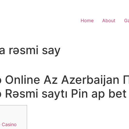
Home
About
Ga
 rəsmi say
o Online Az Azerbaijan 
 Rəsmi saytı Pin ap bet
 Casino