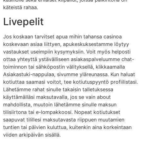
käteistä rahaa.
Livepelit
Jos koskaan tarvitset apua mihin tahansa casinoa
koskevaan asiaa liittyen, apukeskuksestamme löytyy
vastaukset useimpiin kysymyksiin. Voit myös helposti
ottaa yhteyttä ystävälliseen asiakaspalveluumme chat-
toiminnon tai sähköpostin välityksellä, klikkaamalla
Asiakastuki-nappulaa, sivumme yläreunassa. Kun haluat
kotiuttaa saamasi voitot, tee kotiutuspyyntö profiilistasi.
Lähetämme rahat sinulle takaisin talletuksessa
käyttämälläsi maksutavalla, jos se vain about
mahdollista, muutoin lähetämme sinulle maksun
tilisiirtona tai e-lompakkoosi. Nopeat kotiutukset
saapuvat tilillesi maksutavasta riippuen muutamien
tuntien tai päivien kuluttua, kuitenkin aina korkeintaan
viiden arkipäivän sisällä.