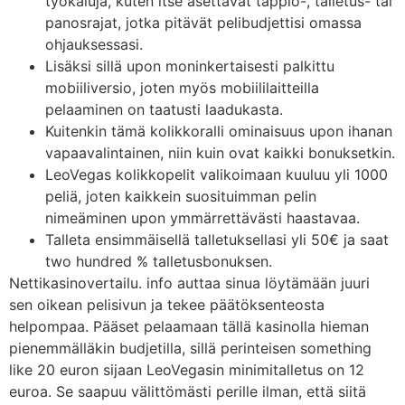
työkaluja, kuten itse asettavat tappio-, talletus- tai
panosrajat, jotka pitävät pelibudjettisi omassa
ohjauksessasi.
Lisäksi sillä upon moninkertaisesti palkittu
mobiiliversio, joten myös mobiililaitteilla
pelaaminen on taatusti laadukasta.
Kuitenkin tämä kolikkoralli ominaisuus upon ihanan
vapaavalintainen, niin kuin ovat kaikki bonuksetkin.
LeoVegas kolikkopelit valikoimaan kuuluu yli 1000
peliä, joten kaikkein suosituimman pelin
nimeäminen upon ymmärrettävästi haastavaa.
Talleta ensimmäisellä talletuksellasi yli 50€ ja saat
two hundred % talletusbonuksen.
Nettikasinovertailu. info auttaa sinua löytämään juuri
sen oikean pelisivun ja tekee päätöksenteosta
helpompaa. Pääset pelaamaan tällä kasinolla hieman
pienemmälläkin budjetilla, sillä perinteisen something
like 20 euron sijaan LeoVegasin minimitalletus on 12
euroa. Se saapuu välittömästi perille ilman, että siitä