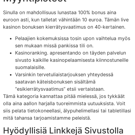
Sinulla on mahdollisuus lunastaa 100% bonus aina
euroon asti, kun talletat vähintään 10 euroa. Tämän live
kasinon bonuksen kierrätysvaatimus on 40-kertainen.
Pelaajien kokemuksissa tosin upon vaihtelua myös
sen mukaan missä pankissa tili on.
Kasinoranking. apresentando on täyden palvelun
sivusto kaikille kasinopelaamisesta kiinnostuneille
suomalaisille.
Varsinkin tervetuliaistarjouksen yhteydessä
saatavan käteisbonuksen sisältämä
“esikierrätysvaatimus” etsii vertaistaan.
Tämä kategoria kannattaa pitää mielessä, jos tykkäät
olla aina aallon harjalla tuoreimmista uutuuksista. Voit
siis pelata tietokoneellasi, älypuhelimellasi tai tabletillasi
mitä tahansa tarjoamistamme peleistä.
Hyödyllisiä Linkkejä Sivustolla