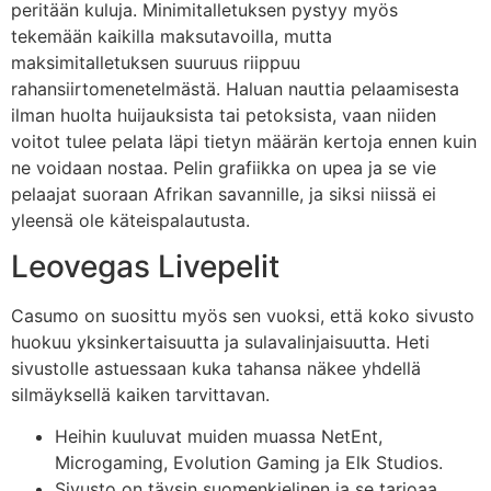
peritään kuluja. Minimitalletuksen pystyy myös
tekemään kaikilla maksutavoilla, mutta
maksimitalletuksen suuruus riippuu
rahansiirtomenetelmästä. Haluan nauttia pelaamisesta
ilman huolta huijauksista tai petoksista, vaan niiden
voitot tulee pelata läpi tietyn määrän kertoja ennen kuin
ne voidaan nostaa. Pelin grafiikka on upea ja se vie
pelaajat suoraan Afrikan savannille, ja siksi niissä ei
yleensä ole käteispalautusta.
Leovegas Livepelit
Casumo on suosittu myös sen vuoksi, että koko sivusto
huokuu yksinkertaisuutta ja sulavalinjaisuutta. Heti
sivustolle astuessaan kuka tahansa näkee yhdellä
silmäyksellä kaiken tarvittavan.
Heihin kuuluvat muiden muassa NetEnt,
Microgaming, Evolution Gaming ja Elk Studios.
Sivusto on täysin suomenkielinen ja se tarjoaa