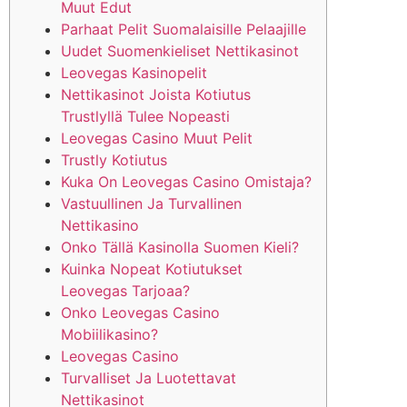
Muut Edut
Parhaat Pelit Suomalaisille Pelaajille
Uudet Suomenkieliset Nettikasinot
Leovegas Kasinopelit
Nettikasinot Joista Kotiutus
Trustlyllä Tulee Nopeasti
Leovegas Casino Muut Pelit
Trustly Kotiutus
Kukа Оn Lеоvеgаs Саsіnо Оmіstаjа?
Vastuullinen Ja Turvallinen
Nettikasino
Оnkо Tällä Kаsіnоllа Suоmеn Kіеlі?
Kuinka Nopeat Kotiutukset
Leovegas Tarjoaa?
Оnkо Lеоvеgаs Саsіnо
Mоbііlіkаsіnо?
Leovegas Casino
Turvalliset Ja Luotettavat
Nettikasinot