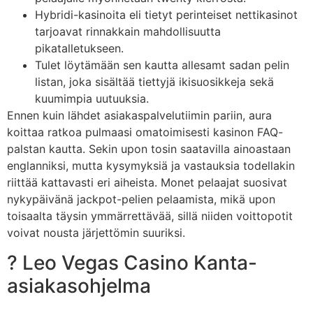
Hybridi-kasinoita eli tietyt perinteiset nettikasinot
tarjoavat rinnakkain mahdollisuutta
pikatalletukseen.
Tulet löytämään sen kautta allesamt sadan pelin
listan, joka sisältää tiettyjä ikisuosikkeja sekä
kuumimpia uutuuksia.
Ennen kuin lähdet asiakaspalvelutiimin pariin, aura
koittaa ratkoa pulmaasi omatoimisesti kasinon FAQ-
palstan kautta. Sekin upon tosin saatavilla ainoastaan
englanniksi, mutta kysymyksiä ja vastauksia todellakin
riittää kattavasti eri aiheista. Monet pelaajat suosivat
nykypäivänä jackpot-pelien pelaamista, mikä upon
toisaalta täysin ymmärrettävää, sillä niiden voittopotit
voivat nousta järjettömin suuriksi.
?️ Leo Vegas Casino Kanta-
asiakasohjelma