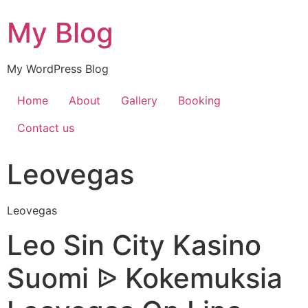
My Blog
My WordPress Blog
Home
About
Gallery
Booking
Contact us
Leovegas
Leovegas
Leo Sin City Kasino
Suomi ᐉ Kokemuksia