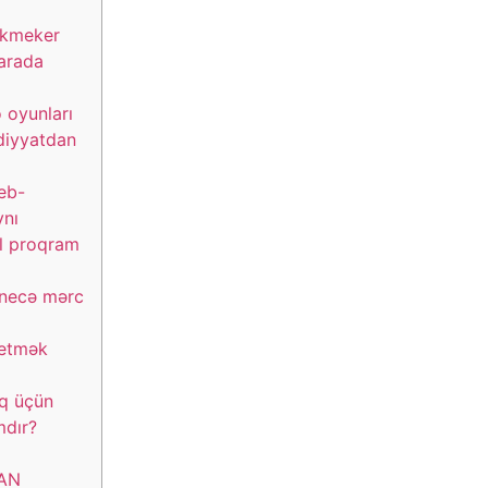
ukmeker
harada
 oyunları
diyyatdan
veb-
ynı
l proqram
 necə mərc
 etmək
q üçün
mdır?
AN