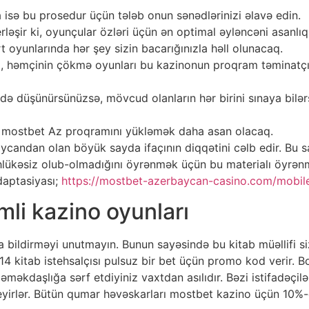
isə bu prosedur üçün tələb onun sənədlərinizi əlavə edin.
şir ki, oyunçular özləri üçün ən optimal əyləncəni asanlıqla
t oyunlarında hər şey sizin bacarığınızla həll olunacaq.
ı, həmçinin çökmə oyunları bu kazinonun proqram təminatçıl
də düşünürsünüzsə, mövcud olanların hər birini sınaya bilə
 mostbet Az proqramını yükləmək daha asan olacaq.
andan olan böyük sayda ifaçının diqqətini cəlb edir. Bu s
lükəsiz olub-olmadığını öyrənmək üçün bu materialı öyrənm
daptasiyası;
https://mostbet-azerbaycan-casino.com/mobil
li kazino oyunları
a bildirməyi unutmayın. Bunun sayəsində bu kitab müəllifi s
4 kitab istehsalçısı pulsuz bir bet üçün promo kod verir. B
ə əməkdaşlığa sərf etdiyiniz vaxtdan asılıdır. Bəzi istifadəç
yirlər. Bütün qumar həvəskarları mostbet kazino üçün 10%