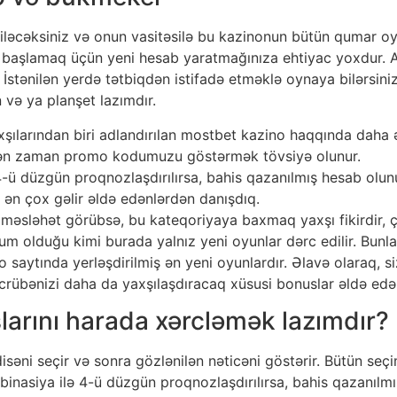
biləcəksiniz və onun vasitəsilə bu kazinonun bütün qumar oy
başlamaq üçün yeni hesab yaratmağınıza ehtiyac yoxdur. A
z. İstənilən yerdə tətbiqdən istifadə etməklə oynaya bilərsin
n və ya planşet lazımdır.
xşılarından biri adlandırılan mostbet kazino haqqında daha ə
ən zaman promo kodumuzu göstərmək tövsiyə olunur.
-ü düzgün proqnozlaşdırılırsa, bahis qazanılmış hesab olunu
ən çox gəlir əldə edənlərdən danışdıq.
məsləhət görübsə, bu kateqoriyaya baxmaq yaxşı fikirdir, ç
um olduğu kimi burada yalnız yeni oyunlar dərc edilir. Bunl
 saytında yerləşdirilmiş ən yeni oyunlardır. Əlavə olaraq, si
crübənizi daha da yaxşılaşdıracaq xüsusi bonuslar əldə edə b
arını harada xərcləmək lazımdır?
disəni seçir və sonra gözlənilən nəticəni göstərir. Bütün s
binasiya ilə 4-ü düzgün proqnozlaşdırılırsa, bahis qazanılmı