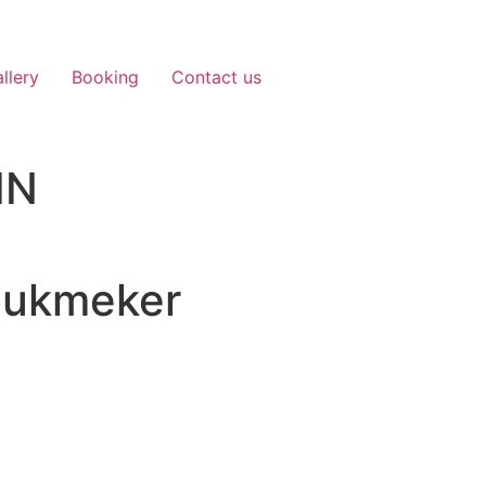
llery
Booking
Contact us
IN
bukmeker