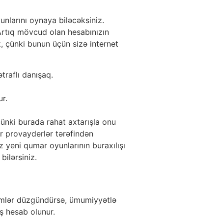
unlarını oynaya biləcəksiniz.
rtıq mövcud olan hesabınızın
iz, çünki bunun üçün sizə internet
traflı danışaq.
r.
ünki burada rahat axtarışla onu
ar provayderlər tərəfindən
z yeni qumar oyunlarının buraxılışı
ilərsiniz.
eçimlər düzgündürsə, ümumiyyətlə
ş hesab olunur.