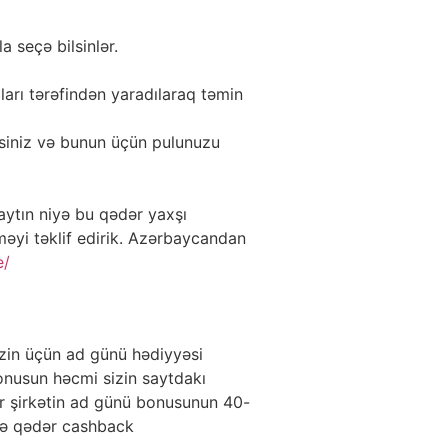
 seçə bilsinlər.
arı tərəfindən yaradılaraq təmin
rsiniz və bunun üçün pulunuzu
aytın niyə bu qədər yaxşı
əyi təklif edirik. Azərbaycandan
e/
izin üçün ad günü hədiyyəsi
onusun həcmi sizin saytdakı
ilər şirkətin ad günü bonusunun 40-
-ə qədər cashback