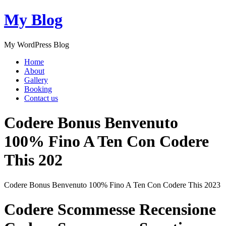
My Blog
My WordPress Blog
Home
About
Gallery
Booking
Contact us
Codere Bonus Benvenuto
100% Fino A Ten Con Codere
This 202
Codere Bonus Benvenuto 100% Fino A Ten Con Codere This 2023
Codere Scommesse Recensione