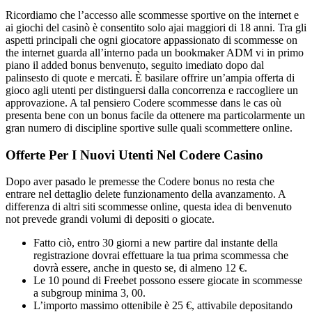
Ricordiamo che l’accesso alle scommesse sportive on the internet e
ai giochi del casinò è consentito solo ajai maggiori di 18 anni. Tra gli
aspetti principali che ogni giocatore appassionato di scommesse on
the internet guarda all’interno pada un bookmaker ADM vi in primo
piano il added bonus benvenuto, seguito imediato dopo dal
palinsesto di quote e mercati. È basilare offrire un’ampia offerta di
gioco agli utenti per distinguersi dalla concorrenza e raccogliere un
approvazione. A tal pensiero Codere scommesse dans le cas où
presenta bene con un bonus facile da ottenere ma particolarmente un
gran numero di discipline sportive sulle quali scommettere online.
Offerte Per I Nuovi Utenti Nel Codere Casino
Dopo aver pasado le premesse the Codere bonus no resta che
entrare nel dettaglio delete funzionamento della avanzamento. A
differenza di altri siti scommesse online, questa idea di benvenuto
not prevede grandi volumi di depositi o giocate.
Fatto ciò, entro 30 giorni a new partire dal instante della
registrazione dovrai effettuare la tua prima scommessa che
dovrà essere, anche in questo se, di almeno 12 €.
Le 10 pound di Freebet possono essere giocate in scommesse
a subgroup minima 3, 00.
L’importo massimo ottenibile è 25 €, attivabile depositando