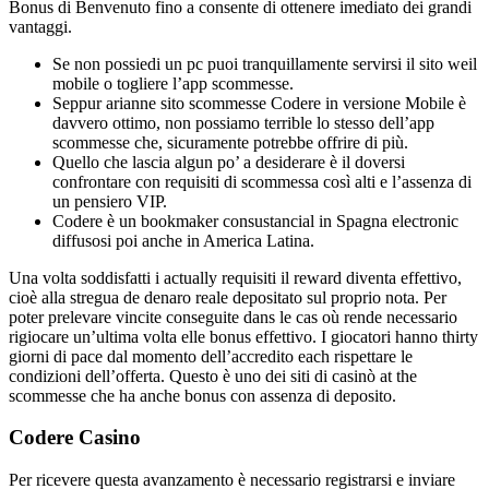
Bonus di Benvenuto fino a consente di ottenere imediato dei grandi
vantaggi.
Se non possiedi un pc puoi tranquillamente servirsi il sito weil
mobile o togliere l’app scommesse.
Seppur arianne sito scommesse Codere in versione Mobile è
davvero ottimo, non possiamo terrible lo stesso dell’app
scommesse che, sicuramente potrebbe offrire di più.
Quello che lascia algun po’ a desiderare è il doversi
confrontare con requisiti di scommessa così alti e l’assenza di
un pensiero VIP.
Codere è un bookmaker consustancial in Spagna electronic
diffusosi poi anche in America Latina.
Una volta soddisfatti i actually requisiti il reward diventa effettivo,
cioè alla stregua de denaro reale depositato sul proprio nota. Per
poter prelevare vincite conseguite dans le cas où rende necessario
rigiocare un’ultima volta elle bonus effettivo. I giocatori hanno thirty
giorni di pace dal momento dell’accredito each rispettare le
condizioni dell’offerta. Questo è uno dei siti di casinò at the
scommesse che ha anche bonus con assenza di deposito.
Codere Casino
Per ricevere questa avanzamento è necessario registrarsi e inviare