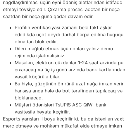
nağdlaşdırılması üçün eyni ödəniş alətlərindən istifadə
etməyi tövsiyə edir. Çıxarma prosesi adətən bir neçə
saatdan bir neçə günə qədər davam edir.
Profilin verifikasiyası zamanı belə fakt aşkar
edildikdə uçot qeydi dərhal bərpa edilmə hüququ
olmadan blok edilir.
Dileri məğlub etmək üçün onları yalnız demo
rejimində işlətməlisiniz.
Məsələn, elektron cüzdanlar 1-24 saat ərzində pul
çıxaracaq və üç iş günü ərzində bank kartlarından
vəsait köçürülə bilər.
Bu hiylə, güzgünün ömrünü uzatmağa imkan verir,
hansısa anda hələ də bot tərəfindən tapılacaq və
bloklanacaq.
Müştəri ödənişləri TsUPIS ASC QIWI-bank
vasitəsilə həyata keçirilir.
Esports yarışları il boyu keçirilir ki, bu da istənilən vaxt
mərc etməyə və möhkəm mükafat əldə etməyə imkan