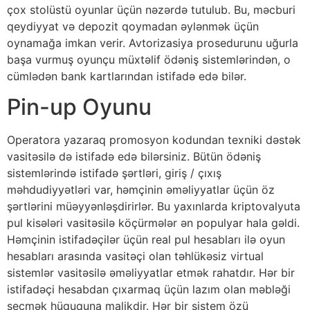
çox stolüstü oyunlar üçün nəzərdə tutulub. Bu, məcburi
qeydiyyat və depozit qoymadan əylənmək üçün
oynamağa imkan verir. Avtorizasiya prosedurunu uğurla
başa vurmuş oyunçu müxtəlif ödəniş sistemlərindən, o
cümlədən bank kartlarından istifadə edə bilər.
Pin-up Oyunu
Operatora yazaraq promosyon kodundan texniki dəstək
vasitəsilə də istifadə edə bilərsiniz. Bütün ödəniş
sistemlərində istifadə şərtləri, giriş / çıxış
məhdudiyyətləri var, həmçinin əməliyyatlar üçün öz
şərtlərini müəyyənləşdirirlər. Bu yaxınlarda kriptovalyuta
pul kisələri vasitəsilə köçürmələr ən populyar hala gəldi.
Həmçinin istifadəçilər üçün real pul hesabları ilə oyun
hesabları arasında vasitəçi olan təhlükəsiz virtual
sistemlər vasitəsilə əməliyyatlar etmək rahatdır. Hər bir
istifadəçi hesabdan çıxarmaq üçün lazım olan məbləği
seçmək hüququna malikdir. Hər bir sistem özü