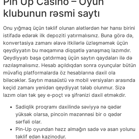
Pin Up Casino – Oyun
klubunun rəsmi saytı
Onu yığmaq üçün təklif olunan alətlərdən hər hansı birini
istifadə edərək ilk depoziti yatırmalısınız. Buna görə də,
konvertasiya zamanı əlavə itkilərlə üzləşməmək üçün
qeydiyyatın bu məqamına diqqətlə yanaşmaq lazımdır.
Qeydiyyatı başa çatdırmaq üçün saytın qaydaları ilə də
razılaşmalısınız. Hesab açıldıqdan sonra oyunçular bütün
müvafiq platformalarda öz hesablarına daxil ola
biləcəklər. Saytın masaüstü və mobil versiyaları arasında
keçid zamanı yenidən qeydiyyat tələb olunmur. Sizə
lazım olan tək şey e-poçt və şifrənizi daxil etməkdir.
Sadiqlik proqramı daxilində səviyyə nə qədər
yüksək olarsa, pincoin məzənnəsi bir o qədər
sərfəli olar.
Pin-Up oyundan həzz almağın sadə və asan yolunu
təklif edən kazinodur.