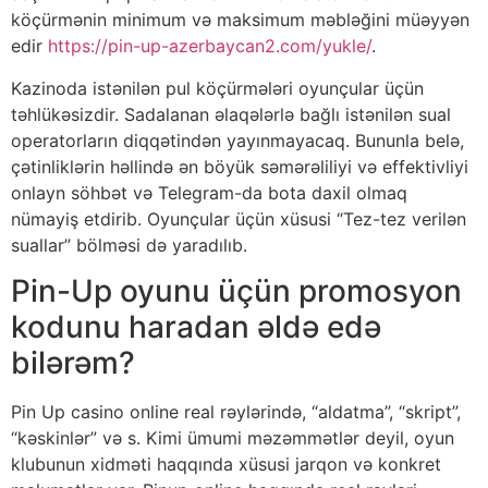
köçürmənin minimum və maksimum məbləğini müəyyən
edir
https://pin-up-azerbaycan2.com/yukle/
.
Kazinoda istənilən pul köçürmələri oyunçular üçün
təhlükəsizdir. Sadalanan əlaqələrlə bağlı istənilən sual
operatorların diqqətindən yayınmayacaq. Bununla belə,
çətinliklərin həllində ən böyük səmərəliliyi və effektivliyi
onlayn söhbət və Telegram-da bota daxil olmaq
nümayiş etdirib. Oyunçular üçün xüsusi “Tez-tez verilən
suallar” bölməsi də yaradılıb.
Pin-Up oyunu üçün promosyon
kodunu haradan əldə edə
bilərəm?
Pin Up casino online real rəylərində, “aldatma”, “skript”,
“kəskinlər” və s. Kimi ümumi məzəmmətlər deyil, oyun
klubunun xidməti haqqında xüsusi jarqon və konkret