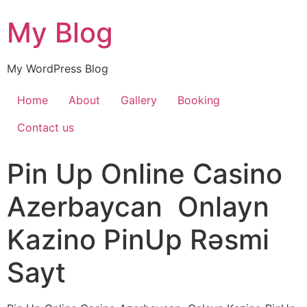
My Blog
My WordPress Blog
Home
About
Gallery
Booking
Contact us
Pin Up Online Casino
Azerbaycan ️ Onlayn
Kazino PinUp Rəsmi
Sayt