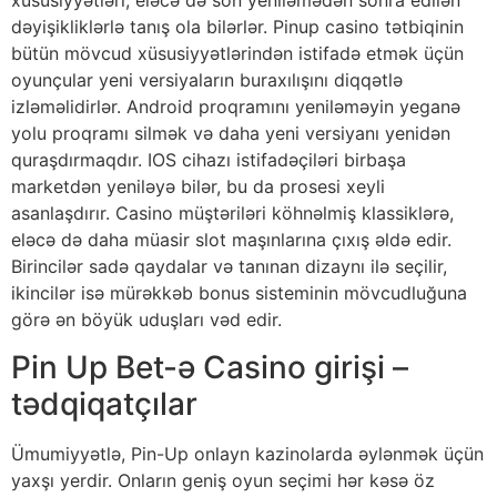
xüsusiyyətləri, eləcə də son yeniləmədən sonra edilən
dəyişikliklərlə tanış ola bilərlər. Pinup casino tətbiqinin
bütün mövcud xüsusiyyətlərindən istifadə etmək üçün
oyunçular yeni versiyaların buraxılışını diqqətlə
izləməlidirlər. Android proqramını yeniləməyin yeganə
yolu proqramı silmək və daha yeni versiyanı yenidən
quraşdırmaqdır. IOS cihazı istifadəçiləri birbaşa
marketdən yeniləyə bilər, bu da prosesi xeyli
asanlaşdırır. Casino müştəriləri köhnəlmiş klassiklərə,
eləcə də daha müasir slot maşınlarına çıxış əldə edir.
Birincilər sadə qaydalar və tanınan dizaynı ilə seçilir,
ikincilər isə mürəkkəb bonus sisteminin mövcudluğuna
görə ən böyük uduşları vəd edir.
Pin Up Bet-ə Casino girişi –
tədqiqatçılar
Ümumiyyətlə, Pin-Up onlayn kazinolarda əylənmək üçün
yaxşı yerdir. Onların geniş oyun seçimi hər kəsə öz