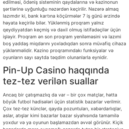
edilməsi, ödəniş sisteminin qaydalarına və kazinonun
şərtlərinə uyğunluğu nəzərdən keçirilir. Nəzərə almaq
lazımdır ki, bank kartına köçürmələr 7 iş günü ərzində
həyata keçirilə bilər. Yüklənmiş proqram yalnız
qeydiyyatdan keçmiş və daxil olmuş istifadəçilər üçün
işləyir. Proqram ən son proqram yeniləməsini və lazımi
boş yaddaş miqdarını yoxladıqdan sonra müvafiq cihaza
yüklənməlidir. Kazino proqramındakı funksiyalar və
oyunların sayı saytda təqdim olunanlarla eynidir.
Pin-Up Casino haqqında
tez-tez verilən suallar
Ancaq bir çatışmazlıq da var – bir çox matçlar, hətta
böyük futbol hadisələri üçün statistik bazarlar verilmir.
Çox tez-tez künclər, qayda pozuntuları, xəbərdarlıqlar,
aslar, atışlar kimi bazarlar bazar siyahısında tamamilə
yoxdur və ya oyunun başlamazdan əvvəl görünür. Kiçik