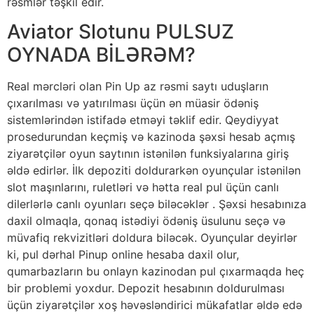
rəsmlər təşkil edir.
Aviator Slotunu PULSUZ
OYNADA BİLƏRƏM?
Real mərcləri olan Pin Up az rəsmi saytı uduşların
çıxarılması və yatırılması üçün ən müasir ödəniş
sistemlərindən istifadə etməyi təklif edir. Qeydiyyat
prosedurundan keçmiş və kazinoda şəxsi hesab açmış
ziyarətçilər oyun saytının istənilən funksiyalarına giriş
əldə edirlər. İlk depoziti doldurarkən oyunçular istənilən
slot maşınlarını, ruletləri və hətta real pul üçün canlı
dilerlərlə canlı oyunları seçə biləcəklər . Şəxsi hesabınıza
daxil olmaqla, qonaq istədiyi ödəniş üsulunu seçə və
müvafiq rekvizitləri doldura biləcək. Oyunçular deyirlər
ki, pul dərhal Pinup online hesaba daxil olur,
qumarbazların bu onlayn kazinodan pul çıxarmaqda heç
bir problemi yoxdur. Depozit hesabının doldurulması
üçün ziyarətçilər xoş həvəsləndirici mükafatlar əldə edə