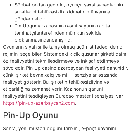
Söhbət ondan gedir ki, oyunçu şəxsi sənədlərinin
surətlərini təhlükəsizlik xidmətinin ünvanına
göndərməlidir.
Pin Upqumarxanasının rəsmi saytının rabitə
təminatçılarıtərəfindən mümkün şəkildə
bloklanmasındandanışırıq.
Oyunların siyahısı ilə tanış olmaq üçün istifadəçi demo
rejimini seçə bilər. Sistemdəki kiçik qüsurlar şirkəti daim
öz fəaliyyətini təkmilləşdirməyə və inkişaf etdirməyə
sövq edir. Pin Up casino azerbaycan fəaliyyəti qanunidir,
çünki şirkət beynəlxalq və milli lisenziyalar əsasında
fəaliyyət göstərir. Bu, şirkətin təhlükəsizliyinə və
etibarlılığına zəmanət verir. Kazinonun qanuni
fəaliyyətini təsdiqləyən Curacao master lisenziyası var
https://pin-up-azerbaycan2.com
.
Pin-Up Oyunu
Sonra, yeni müştəri doğum tarixini, e-poçt ünvanını