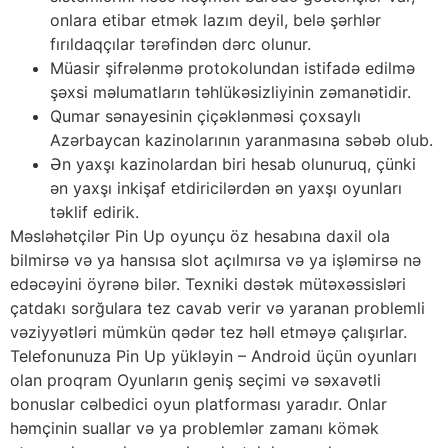
onlara etibar etmək lazım deyil, belə şərhlər
fırıldaqçılar tərəfindən dərc olunur.
Müasir şifrələnmə protokolundan istifadə edilmə
şəxsi məlumatların təhlükəsizliyinin zəmanətidir.
Qumar sənayesinin çiçəklənməsi çoxsaylı
Azərbaycan kazinolarının yaranmasına səbəb olub.
Ən yaxşı kazinolardan biri hesab olunuruq, çünki
ən yaxşı inkişaf etdiricilərdən ən yaxşı oyunları
təklif edirik.
Məsləhətçilər Pin Up oyunçu öz hesabına daxil ola
bilmirsə və ya hansısa slot açılmırsa və ya işləmirsə nə
edəcəyini öyrənə bilər. Texniki dəstək mütəxəssisləri
çatdakı sorğulara tez cavab verir və yaranan problemli
vəziyyətləri mümkün qədər tez həll etməyə çalışırlar.
Telefonunuza Pin Up yükləyin – Android üçün oyunları
olan proqram Oyunların geniş seçimi və səxavətli
bonuslar cəlbedici oyun platforması yaradır. Onlar
həmçinin suallar və ya problemlər zamanı kömək