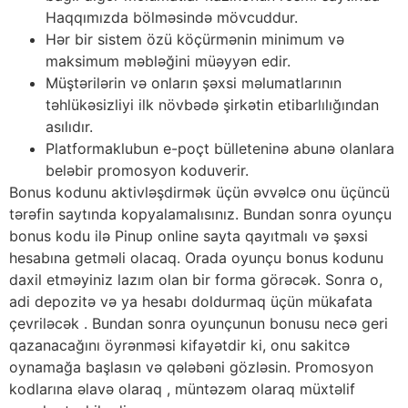
Haqqımızda bölməsində mövcuddur.
Hər bir sistem özü köçürmənin minimum və
maksimum məbləğini müəyyən edir.
Müştərilərin və onların şəxsi məlumatlarının
təhlükəsizliyi ilk növbədə şirkətin etibarlılığından
asılıdır.
Platformaklubun e-poçt bülleteninə abunə olanlara
beləbir promosyon koduverir.
Bonus kodunu aktivləşdirmək üçün əvvəlcə onu üçüncü
tərəfin saytında kopyalamalısınız. Bundan sonra oyunçu
bonus kodu ilə Pinup online sayta qayıtmalı və şəxsi
hesabına getməli olacaq. Orada oyunçu bonus kodunu
daxil etməyiniz lazım olan bir forma görəcək. Sonra o,
adi depozitə və ya hesabı doldurmaq üçün mükafata
çevriləcək . Bundan sonra oyunçunun bonusu necə geri
qazanacağını öyrənməsi kifayətdir ki, onu sakitcə
oynamağa başlasın və qələbəni gözləsin. Promosyon
kodlarına əlavə olaraq , müntəzəm olaraq müxtəlif