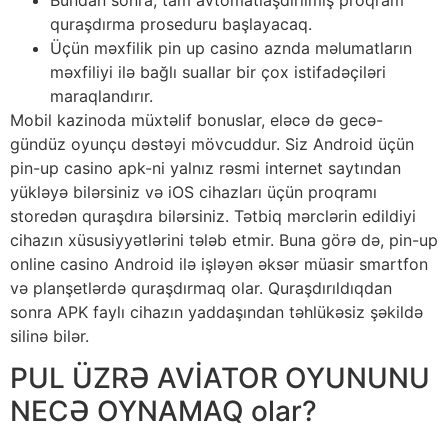
quraşdırma proseduru başlayacaq.
Üçün məxfilik pin up casino aznda məlumatların
məxfiliyi ilə bağlı suallar bir çox istifadəçiləri
maraqlandırır.
Mobil kazinoda müxtəlif bonuslar, eləcə də gecə-
gündüz oyunçu dəstəyi mövcuddur. Siz Android üçün
pin-up casino apk-ni yalnız rəsmi internet saytından
yükləyə bilərsiniz və iOS cihazları üçün proqramı
storedən quraşdıra bilərsiniz. Tətbiq mərclərin edildiyi
cihazın xüsusiyyətlərini tələb etmir. Buna görə də, pin-up
online casino Android ilə işləyən əksər müasir smartfon
və planşetlərdə quraşdırmaq olar. Quraşdırıldıqdan
sonra APK faylı cihazın yaddaşından təhlükəsiz şəkildə
silinə bilər.
PUL ÜZRƏ AVİATOR OYUNUNU
NECƏ OYNAMAQ olar?