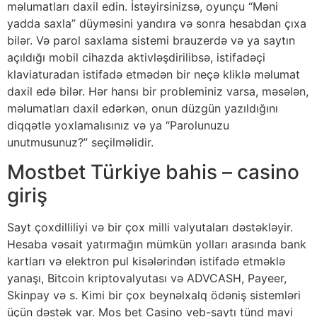
məlumatları daxil edin. İstəyirsinizsə, oyunçu “Məni
yadda saxla” düyməsini yandıra və sonra hesabdan çıxa
bilər. Və parol saxlama sistemi brauzerdə və ya saytın
açıldığı mobil cihazda aktivləşdirilibsə, istifadəçi
klaviaturadan istifadə etmədən bir neçə kliklə məlumat
daxil edə bilər. Hər hansı bir probleminiz varsa, məsələn,
məlumatları daxil edərkən, onun düzgün yazıldığını
diqqətlə yoxlamalısınız və ya “Parolunuzu
unutmusunuz?” seçilməlidir.
Mostbet Türkiye bahis – casino
giriş
Sayt çoxdilliliyi və bir çox milli valyutaları dəstəkləyir.
Hesaba vəsait yatırmağın mümkün yolları arasında bank
kartları və elektron pul kisələrindən istifadə etməklə
yanaşı, Bitcoin kriptovalyutası və ADVCASH, Payeer,
Skinpay və s. Kimi bir çox beynəlxalq ödəniş sistemləri
üçün dəstək var. Mos bet Casino veb-saytı tünd mavi