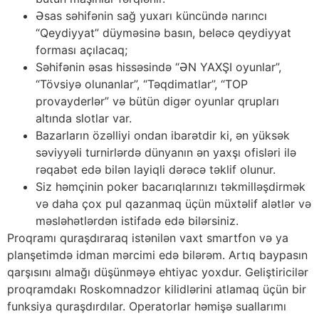
Əsas səhifənin sağ yuxarı küncündə narıncı
“Qeydiyyat” düyməsinə basın, beləcə qeydiyyat
forması açılacaq;
Səhifənin əsas hissəsində “ƏN YAXŞI oyunlar”,
“Tövsiyə olunanlar”, “Təqdimatlar”, “TOP
provayderlər” və bütün digər oyunlar qrupları
altında slotlar var.
Bazarların özəlliyi ondan ibarətdir ki, ən yüksək
səviyyəli turnirlərdə dünyanın ən yaxşı ofisləri ilə
rəqabət edə bilən layiqli dərəcə təklif olunur.
Siz həmçinin poker bacarıqlarınızı təkmilləşdirmək
və daha çox pul qazanmaq üçün müxtəlif alətlər və
məsləhətlərdən istifadə edə bilərsiniz.
Proqramı quraşdıraraq istənilən vaxt smartfon və ya
planşetimdə idman mərcimi edə bilərəm. Artıq baypasın
qarşısını almağı düşünməyə ehtiyac yoxdur. Geliştiricilər
proqramdakı Roskomnadzor kilidlərini atlamaq üçün bir
funksiya quraşdırdılar. Operatorlar həmişə suallarımı