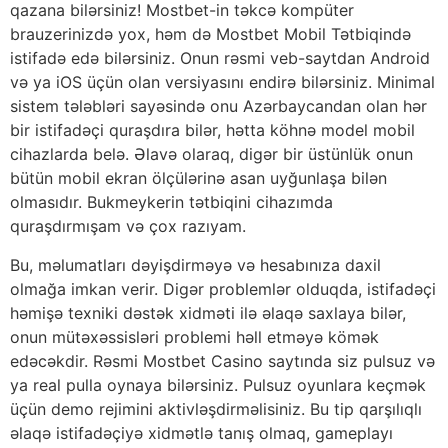
qazana bilərsiniz! Mostbet-in təkcə kompüter
brauzerinizdə yox, həm də Mostbet Mobil Tətbiqində
istifadə edə bilərsiniz. Onun rəsmi veb-saytdan Android
və ya iOS üçün olan versiyasını endirə bilərsiniz. Minimal
sistem tələbləri sayəsində onu Azərbaycandan olan hər
bir istifadəçi quraşdıra bilər, hətta köhnə model mobil
cihazlarda belə. Əlavə olaraq, digər bir üstünlük onun
bütün mobil ekran ölçülərinə asan uyğunlaşa bilən
olmasıdır. Bukmeykerin tətbiqini cihazımda
quraşdırmışam və çox razıyam.
Bu, məlumatları dəyişdirməyə və hesabınıza daxil
olmağa imkan verir. Digər problemlər olduqda, istifadəçi
həmişə texniki dəstək xidməti ilə əlaqə saxlaya bilər,
onun mütəxəssisləri problemi həll etməyə kömək
edəcəkdir. Rəsmi Mostbet Casino saytında siz pulsuz və
ya real pulla oynaya bilərsiniz. Pulsuz oyunlara keçmək
üçün demo rejimini aktivləşdirməlisiniz. Bu tip qarşılıqlı
əlaqə istifadəçiyə xidmətlə tanış olmaq, gameplayı