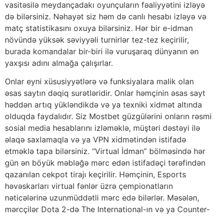
vasitəsilə meydançadakı oyunçuların fəaliyyətini izləyə
də bilərsiniz. Nəhayət siz həm də canlı hesabı izləyə və
matç statistikasını oxuya bilərsiniz. Hər bir e-idman
növündə yüksək səviyyəli turnirlər tez-tez keçirilir,
burada komandalar bir-biri ilə vuruşaraq dünyanın ən
yaxşısı adını almağa çalışırlar.
Onlar eyni xüsusiyyətlərə və funksiyalara malik olan
əsas saytın dəqiq surətləridir. Onlar həmçinin əsas sayt
həddən artıq yükləndikdə və ya texniki xidmət altında
olduqda faydalıdır. Siz Mostbet güzgülərini onların rəsmi
sosial media hesablarını izləməklə, müştəri dəstəyi ilə
əlaqə saxlamaqla və ya VPN xidmətindən istifadə
etməklə tapa bilərsiniz. “Virtual İdman” bölməsində hər
gün ən böyük məbləğə mərc edən istifadəçi tərəfindən
qazanılan cekpot tirajı keçirilir. Həmçinin, Esports
həvəskarları virtual fənlər üzrə çempionatların
nəticələrinə uzunmüddətli mərc edə bilərlər. Məsələn,
mərcçilər Dota 2-də The International-ın və ya Counter-