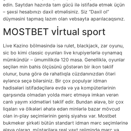
edin. Saytdan hazırda tam gücü ilə istifadə etmək üçün
– şəxsi hesabınızı daxil etməlisiniz. Siz “Daxil ol”
düyməsini tapmaq lazım olan vebsayta aparılacaqsınız.
MOSTBET vİrtual sport
Live Kazino bölməsində isə rulet, blackjack, zar oyunu,
sic bo kimi classic oyunları live krupiyerlərlə oynamaq
mümkündür – ümumilikdə 120 masa. Genelliklə, oyunlar
seçilən min bahis ölçüsünü göstərən bir ikon təklif
olunur, buna görə də rahatlıqla cüzdanınızdan ötəri
əyləncə seçə bilərsiniz. Bir çox populyar idman
hadisələri istifadəçilərə evdə və ya kompüterlərinin
qarşısında olmadan yolda mərc etməyə imkan verən
canlı yayım xidmətləri təklif edir. Bundan əlavə, bir çox
liqaları və ölkələri əhatə edən minlərlə bazar mövcud
olan in-play seçimlərinin geniş siyahısı var. Mostbet
bukmeker şirkəti bütün standart idman mərc seçimlərinə
əlavə olaraq, müştərilərə real vaxt rejimində mərc və