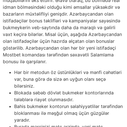
müqabillərini əks etdirir. Əlavə olaraq, bu bölmədə real
idman bölməsindəki olduğu kimi əmsallar yüksəkdir və
bazarların müxtəlifliyi genişdir. Azərbaycandan olan
istifadəçilər bonus təklifləri və kampaniyalar sayəsində
bukmeykerin veb-saytında daha da maraqlı və gəlirli
vaxt keçirə bilərlər. Misal üçün, aşağıda Azərbaycandan
olan istifadəçilər üçün hazırda əlçatan olan bonuslar
göstərilib. Azərbaycandan olan hər bir yeni istifadəçi
Mostbet komandası tərəfindən səxavətli Salamlama
bonusu ilə qarşılanır.
Hər bir metodun öz üstünlükləri və mənfi cəhətləri
var, buna görə də sizə ən uyğun olanı seçə
bilərsiniz.
Blokada səbəb dövlət bukmeker kontorlarında
tələblərə riayət olunmasıdır.
Bahis bukmeker kontorun səlahiyyətlilər tərəfindən
bloklanması ilə məşğul olmaq üçün güzgülər
yaradır.
Burada mərcinizi matç ərzində, yəni matç