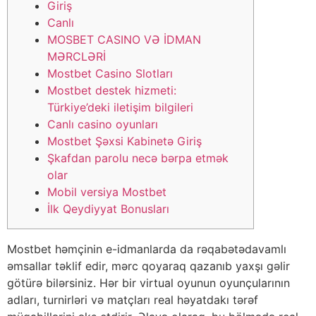
Giriş
Canlı
MOSBET CASINO VƏ İDMAN
MƏRCLƏRİ
Mostbet Casino Slotları
Mostbet destek hizmeti:
Türkiye’deki iletişim bilgileri
Canlı casino oyunları
Mostbet Şəxsi Kabinetə Giriş
Şkafdan parolu necə bərpa etmək
olar
Mobil versiya Mostbet
İlk Qeydiyyat Bonusları
Mostbet həmçinin e-idmanlarda da rəqabətədavamlı
əmsallar təklif edir, mərc qoyaraq qazanıb yaxşı gəlir
götürə bilərsiniz. Hər bir virtual oyunun oyunçularının
adları, turnirləri və matçları real həyatdakı tərəf