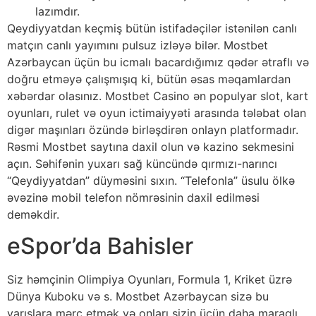
lazımdır.
Qeydiyyatdan keçmiş bütün istifadəçilər istənilən canlı
matçın canlı yayımını pulsuz izləyə bilər. Mostbet
Azərbaycan üçün bu icmalı bacardığımız qədər ətraflı və
doğru etməyə çalışmışıq ki, bütün əsas məqamlardan
xəbərdar olasınız. Mostbet Casino ən populyar slot, kart
oyunları, rulet və oyun ictimaiyyəti arasında tələbat olan
digər maşınları özündə birləşdirən onlayn platformadır.
Rəsmi Mostbet saytına daxil olun və kazino sekmesini
açın. Səhifənin yuxarı sağ küncündə qırmızı-narıncı
“Qeydiyyatdan” düyməsini sıxın. “Telefonla” üsulu ölkə
əvəzinə mobil telefon nömrəsinin daxil edilməsi
deməkdir.
eSpor’da Bahisler
Siz həmçinin Olimpiya Oyunları, Formula 1, Kriket üzrə
Dünya Kuboku və s. Mostbet Azərbaycan sizə bu
yarışlara mərc etmək və onları sizin üçün daha maraqlı