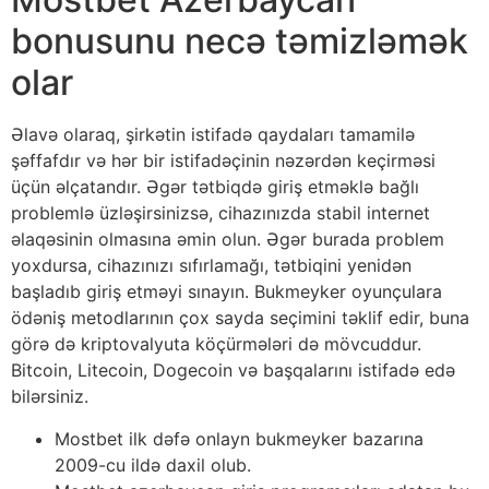
bonusunu necə təmizləmək
olar
Əlavə olaraq, şirkətin istifadə qaydaları tamamilə
şəffafdır və hər bir istifadəçinin nəzərdən keçirməsi
üçün əlçatandır. Əgər tətbiqdə giriş etməklə bağlı
problemlə üzləşirsinizsə, cihazınızda stabil internet
əlaqəsinin olmasına əmin olun. Əgər burada problem
yoxdursa, cihazınızı sıfırlamağı, tətbiqini yenidən
başladıb giriş etməyi sınayın. Bukmeyker oyunçulara
ödəniş metodlarının çox sayda seçimini təklif edir, buna
görə də kriptovalyuta köçürmələri də mövcuddur.
Bitcoin, Litecoin, Dogecoin və başqalarını istifadə edə
bilərsiniz.
Mostbet ilk dəfə onlayn bukmeyker bazarına
2009-cu ildə daxil olub.