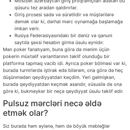
Mostbet azerbaycan giriş proqramçıları adətən bu
qüsuru tez aradan qaldırırlar.
Giriş prosesi sadə və sürətlidir və müştərilərə
demək olar ki, dərhal mərc oynamağa başlamağa
imkan verir.
Rusiya Federasiyasındakı bir dəniz və qanuni
saytda şəxsi hesabın girmə üsulu eynidır.
Mən poker fanatıyam, buna görə də mənim üçün
pokerin müxtəlif variantlarının təklif olunduğu bir
platforma tapmaq vacib idi. Ayrıca poker bölməsi var ki,
burada turnirlərdə iştirak edə bilərəm, ona görə də heç
düşünmədən qeydiyyatdan keçdim. Yeri gəlmişkən,
burada qeydiyyatdan keçmək asandır, xüsusilə də ona
görə ki, bukmeyker bir neçə qeydiyyat üsulu təklif edir.
Pulsuz mərcləri necə əldə
etmək olar?
Siz burada həm əylənə, həm də böyük məbləğlər