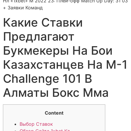
Нл «1xbet» М 2022 23: Плей-офф Match Up Day: 31 03
+ Заявки Команд
Какие Ставки
Предлагают
Букмекеры На Бои
Казахстанцев На M-1
Challenge 101 В
Алматы Бокс Мма
Content
Выбор Ставок