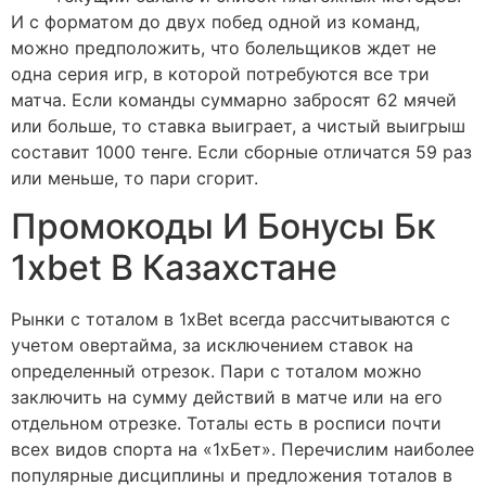
И с форматом до двух побед одной из команд,
можно предположить, что болельщиков ждет не
одна серия игр, в которой потребуются все три
матча. Если команды суммарно забросят 62 мячей
или больше, то ставка выиграет, а чистый выигрыш
составит 1000 тенге. Если сборные отличатся 59 раз
или меньше, то пари сгорит.
Промокоды И Бонусы Бк
1xbet В Казахстане
Рынки с тоталом в 1xBet всегда рассчитываются с
учетом овертайма, за исключением ставок на
определенный отрезок. Пари с тоталом можно
заключить на сумму действий в матче или на его
отдельном отрезке. Тоталы есть в росписи почти
всех видов спорта на «1хБет». Перечислим наиболее
популярные дисциплины и предложения тоталов в