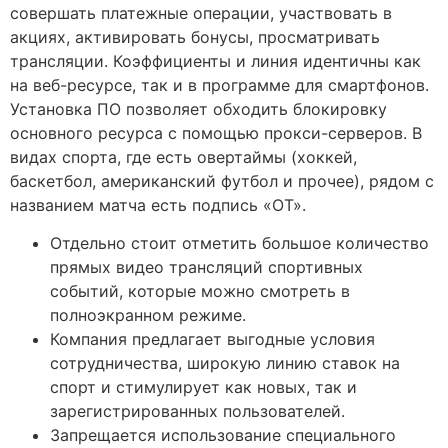
совершать платежные операции, участвовать в
акциях, активировать бонусы, просматривать
трансляции. Коэффициенты и линия идентичны как
на веб-ресурсе, так и в программе для смартфонов.
Установка ПО позволяет обходить блокировку
основного ресурса с помощью прокси-серверов. В
видах спорта, где есть овертаймы (хоккей,
баскетбол, американский футбол и прочее), рядом с
названием матча есть подпись «ОТ».
Отдельно стоит отметить большое количество
прямых видео трансляций спортивных
событий, которые можно смотреть в
полноэкранном режиме.
Компания предлагает выгодные условия
сотрудничества, широкую линию ставок на
спорт и стимулирует как новых, так и
зарегистрированных пользователей.
Запрещается использование специального