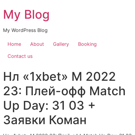
My Blog
My WordPress Blog
Home
About
Gallery
Booking
Contact us
Нл «1xbet» М 2022
23: Плей-офф Match
Up Day: 31 03 +
Заявки Коман