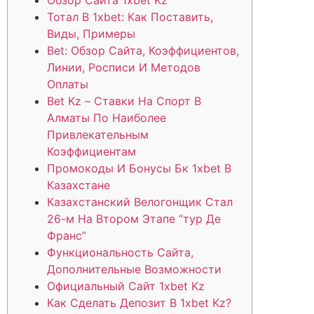
Обзор Сайта 1xbet Kz
Тотал В 1xbet: Как Поставить,
Виды, Примеры
Bet: Обзор Сайта, Коэффициентов,
Линии, Росписи И Методов
Оплаты
Bet Kz – Ставки На Спорт В
Алматы По Наиболее
Привлекательным
Коэффициентам
Промокоды И Бонусы Бк 1xbet В
Казахстане
Казахстанский Велогонщик Стал
26-м На Втором Этапе “тур Де
Франс”
Функциональность Сайта,
Дополнительные Возможности
Официальный Сайт 1xbet Kz
Как Сделать Депозит В 1xbet Kz?