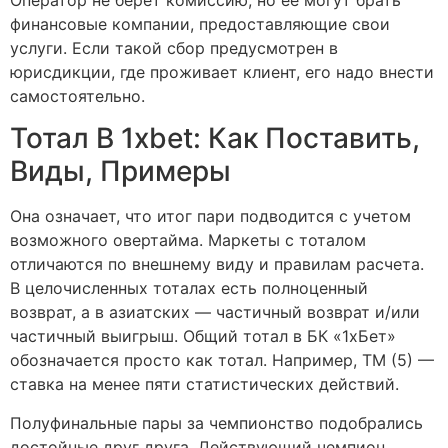
финансовые компании, предоставляющие свои
услуги. Если такой сбор предусмотрен в
юрисдикции, где проживает клиент, его надо внести
самостоятельно.
Тотал В 1xbet: Как Поставить,
Виды, Примеры
Она означает, что итог пари подводится с учетом
возможного овертайма. Маркеты с тоталом
отличаются по внешнему виду и правилам расчета.
В целочисленных тоталах есть полноценный
возврат, а в азиатских — частичный возврат и/или
частичный выигрыш. Общий тотал в БК «1хБет»
обозначается просто как тотал. Например, ТМ (5) —
ставка на менее пяти статистических действий.
Полуфинальные пары за чемпионство подобрались
достойные друг друга. Действующий чемпион