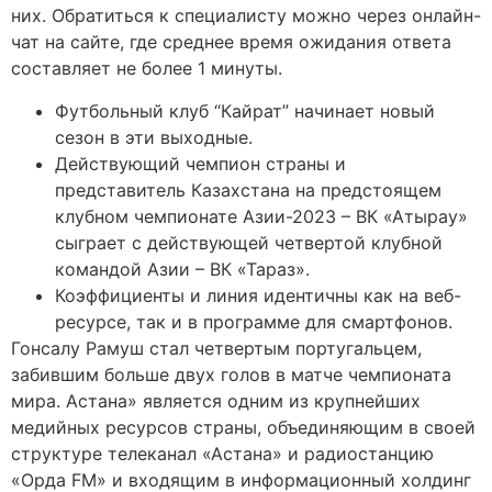
них. Обратиться к специалисту можно через онлайн-
чат на сайте, где среднее время ожидания ответа
составляет не более 1 минуты.
Футбольный клуб “Кайрат” начинает новый
сезон в эти выходные.
Действующий чемпион страны и
представитель Казахстана на предстоящем
клубном чемпионате Азии-2023 – ВК «Атырау»
сыграет с действующей четвертой клубной
командой Азии – ВК «Тараз».
Коэффициенты и линия идентичны как на веб-
ресурсе, так и в программе для смартфонов.
Гонсалу Рамуш стал четвертым португальцем,
забившим больше двух голов в матче чемпионата
мира. Астана» является одним из крупнейших
медийных ресурсов страны, объединяющим в своей
структуре телеканал «Астана» и радиостанцию
«Орда FM» и входящим в информационный холдинг