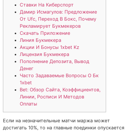
Ставки На Киберспорт
Дамир Исмагулов: Предложение
От Ufc, Переход В Бокс, Почему
Рекламирует Букмекеров
Скачать Приложение
Линия Букмекера
Акции И Бонусы 1xbet Kz
Лицензия Букмекера
Пополнение Депозита, Вывод
Денег
Часто Задаваемые Вопросы О Бк
1xbet
Bet: Обзор Сайта, Коэффициентов,
Линии, Росписи И Методов
Оплаты
Если на незначительные матчи маржа может
достигать 10%, то на главные поединки опускается