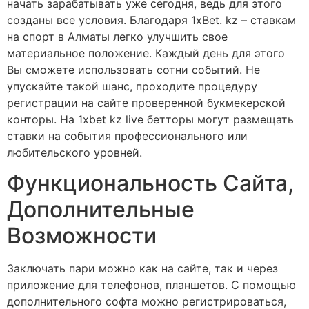
начать зарабатывать уже сегодня, ведь для этого
созданы все условия. Благодаря 1xBet. kz – ставкам
на спорт в Алматы легко улучшить свое
материальное положение. Каждый день для этого
Вы сможете использовать сотни событий. Не
упускайте такой шанс, проходите процедуру
регистрации на сайте проверенной букмекерской
конторы. На 1xbet kz live бетторы могут размещать
ставки на события профессионального или
любительского уровней.
Функциональность Сайта,
Дополнительные
Возможности
Заключать пари можно как на сайте, так и через
приложение для телефонов, планшетов. С помощью
дополнительного софта можно регистрироваться,