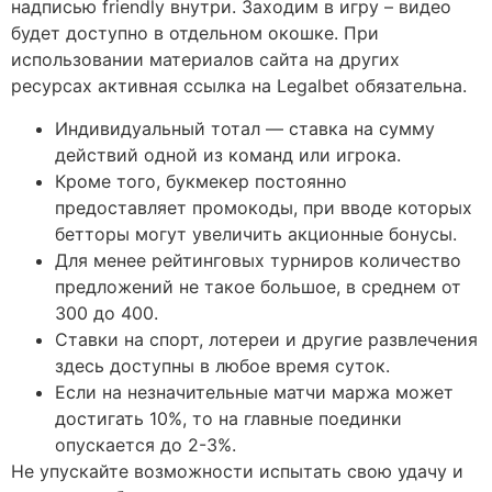
надписью friendly внутри. Заходим в игру – видео
будет доступно в отдельном окошке. При
использовании материалов сайта на других
ресурсах активная ссылка на Legalbet обязательна.
Индивидуальный тотал — ставка на сумму
действий одной из команд или игрока.
Кроме того, букмекер постоянно
предоставляет промокоды, при вводе которых
бетторы могут увеличить акционные бонусы.
Для менее рейтинговых турниров количество
предложений не такое большое, в среднем от
300 до 400.
Ставки на спорт, лотереи и другие развлечения
здесь доступны в любое время суток.
Если на незначительные матчи маржа может
достигать 10%, то на главные поединки
опускается до 2-3%.
Не упускайте возможности испытать свою удачу и