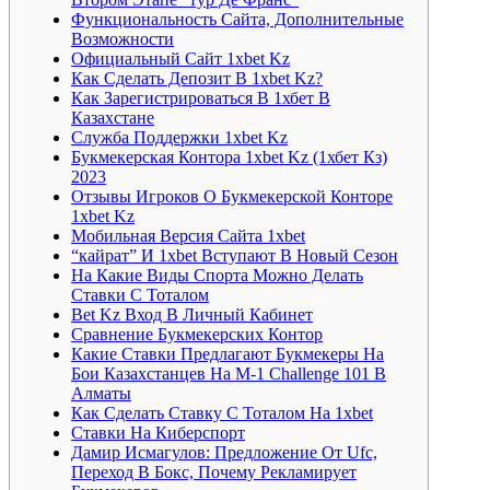
Функциональность Сайта, Дополнительные
Возможности
Официальный Сайт 1xbet Kz
Как Сделать Депозит В 1xbet Kz?
Как Зарегистрироваться В 1хбет В
Казахстане
Служба Поддержки 1xbet Kz
Букмекерская Контора 1xbet Kz (1хбет Кз)
2023
Отзывы Игроков О Букмекерской Конторе
1xbet Kz
Мобильная Версия Сайта 1xbet
“кайрат” И 1xbet Вступают В Новый Сезон
На Какие Виды Спорта Можно Делать
Ставки С Тоталом
Bet Kz Вход В Личный Кабинет
Сравнение Букмекерских Контор
Какие Ставки Предлагают Букмекеры На
Бои Казахстанцев На M-1 Challenge 101 В
Алматы
Как Сделать Ставку С Тоталом На 1xbet
Ставки На Киберспорт
Дамир Исмагулов: Предложение От Ufc,
Переход В Бокс, Почему Рекламирует