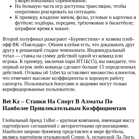
узкорегиональных соревнований.
На большую часть игр доступны трансляции, чтобы
оперативно реагировать на ситуацию.
К примеру, владение мячом, фолы, угловые и карточки в
футболе; подборы, передачи, трёхочковые в баскетболе;
штрафное время в хоккее.
Второй полуфинал разыграют «Буревестник» и хозяева плей-
офф ВК «Павлодар». Обоим клубам есть, что доказывать друг
другу в решающей стадии чемпионата. Индивидуальный
тотал — ставка на сумму действий одной из команд или
игрока. К примеру, заключая пари ИТ1Б(15), вы ожидаете, что
первый игрок либо команда сделают больше 15 определенных
действий. Отзывы об 1xbet kz оставляют множество клиентов,
что отмечают высокие коэффициенты и хорошую работу
саппорта. Пользоваться бонусами и акциями могут только
верифицированные пользователи.
Bet Kz – Ставки На Спорт В Алматы По
Наиболее Привлекательным Коэффициентам
Глобальный бренд 1xBet – крупная компания, имеющая массу
партнёрских соглашений с авторитетными организациями.
Наиболее широко букмекер представлен в мире футбола,
являясь партнёром итальянской Серии А, испанской Ла Лиги,