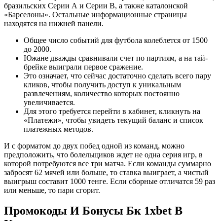
бразильских Серии А и Серии B, а также каталонской
«Барселоны». Остальные информационные страницы
находятся на нижней панели.
Общее число событий для футбола колеблется от 1500
до 2000.
Южане дважды сравнивали счет по партиям, а на тай-
брейке выиграли первое сражение.
Это означает, что сейчас достаточно сделать всего пару
кликов, чтобы получить доступ к уникальным
развлечениям, количество которых постоянно
увеличивается.
Для этого требуется перейти в кабинет, кликнуть на
«Платежи», чтобы увидеть текущий баланс и список
платежных методов.
И с форматом до двух побед одной из команд, можно
предположить, что болельщиков ждет не одна серия игр, в
которой потребуются все три матча. Если команды суммарно
забросят 62 мячей или больше, то ставка выиграет, а чистый
выигрыш составит 1000 тенге. Если сборные отличатся 59 раз
или меньше, то пари сгорит.
Промокоды И Бонусы Бк 1xbet В