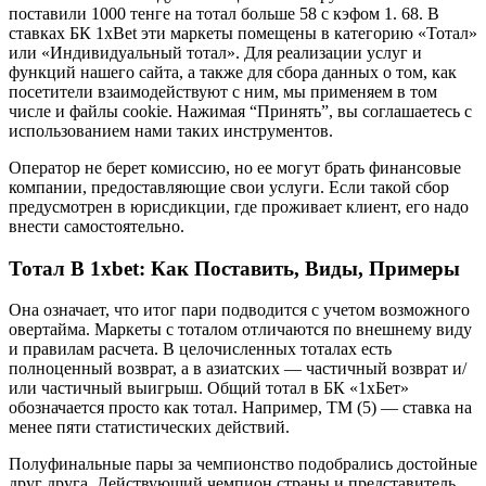
поставили 1000 тенге на тотал больше 58 с кэфом 1. 68. В
ставках БК 1xBet эти маркеты помещены в категорию «Тотал»
или «Индивидуальный тотал». Для реализации услуг и
функций нашего сайта, а также для сбора данных о том, как
посетители взаимодействуют с ним, мы применяем в том
числе и файлы cookie. Нажимая “Принять”, вы соглашаетесь с
использованием нами таких инструментов.
Оператор не берет комиссию, но ее могут брать финансовые
компании, предоставляющие свои услуги. Если такой сбор
предусмотрен в юрисдикции, где проживает клиент, его надо
внести самостоятельно.
Тотал В 1xbet: Как Поставить, Виды, Примеры
Она означает, что итог пари подводится с учетом возможного
овертайма. Маркеты с тоталом отличаются по внешнему виду
и правилам расчета. В целочисленных тоталах есть
полноценный возврат, а в азиатских — частичный возврат и/
или частичный выигрыш. Общий тотал в БК «1хБет»
обозначается просто как тотал. Например, ТМ (5) — ставка на
менее пяти статистических действий.
Полуфинальные пары за чемпионство подобрались достойные
друг друга. Действующий чемпион страны и представитель