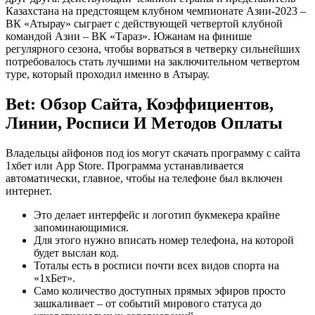
Казахстана на предстоящем клубном чемпионате Азии-2023 –
ВК «Атырау» сыграет с действующей четвертой клубной
командой Азии – ВК «Тараз». Южанам на финише
регулярного сезона, чтобы ворваться в четверку сильнейших
потребовалось стать лучшими на заключительном четвертом
туре, который проходил именно в Атырау.
Bet: Обзор Сайта, Коэффициентов,
Линии, Росписи И Методов Оплаты
Владельцы айфонов под ios могут скачать программу с сайта
1хбет или App Store. Программа устанавливается
автоматически, главное, чтобы на телефоне был включен
интернет.
Это делает интерфейс и логотип букмекера крайне
запоминающимися.
Для этого нужно вписать номер телефона, на которой
будет выслан код.
Тоталы есть в росписи почти всех видов спорта на
«1хБет».
Само количество доступных прямых эфиров просто
зашкаливает – от событий мирового статуса до