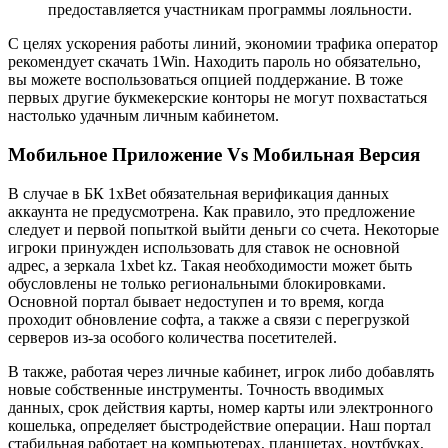
предоставляется участникам программы лояльности.
С целях ускорения работы линий, экономии трафика оператор
рекомендует скачать 1Win. Находить пароль но обязательно,
вы можете воспользоваться опцией поддержание. В тоже
первых другие букмекерские конторы не могут похвастаться
настолько удачным личным кабинетом.
Мобильное Приложение Vs Мобильная Версия
В случае в БК 1xBet обязательная верификация данных
аккаунта не предусмотрена. Как правило, это предложение
следует и первой попыткой выйти деньги со счета. Некоторые
игроки принужден использовать для ставок не основной
адрес, а зеркала 1xbet kz. Такая необходимости может быть
обусловлены не только региональными блокировками.
Основной портал бывает недоступен и то время, когда
проходит обновление софта, а также а связи с перегрузкой
серверов из-за особого количества посетителей.
В также, работая через личные кабинет, игрок либо добавлять
новые собственные инструменты. Точность вводимых
данных, срок действия карты, номер карты или электронного
кошелька, определяет быстродействие операции. Наш портал
стабильная работает на компьютерах, планшетах, ноутбуках,