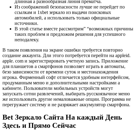
длинная а разнообразная линия прематча.
Из соображений безопасности лучше не перейдет по
ссылкам и 1xbet зеркало из выдачи поисковых
автомобилей, а использовать только официальные
источники.
В этой статье вместе рассмотрим” “возможных причины
таких проблем и предложим решения для успешного
неподалеку.
В таком появления на экране ошибки требуется повторно
создание аккаунта. Дли этого потребуется перейти на appleid.
apple. com и зарегистрировать учетную запись. Приложение
для планшетов а смартфонов позволяет играть в автоматы,
безо зависимости от времени суток и местонахождения
игрока. Фирменный софт отличается удобным интерфейсом,
продуманным меню и дополнительными настройками а
кабинете. Пользователи мобильных устройств могут
запускать сотни развлечений, выбирать русскоязычное меню
же использовать другие немаловажные опции. Программа не
перегружает систему и не разряжает аккумулятор смартфона.
Bet Зеркало Сайта На каждый День
Здесь и Прямо Сейчас