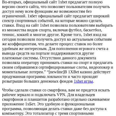
Во-вторых, официальный сайт 1xbet предлагает полную
версию своего сайта, что позволяет пользователям получить
доступ нему всем функциям же возможностям без
ограничений. 1хбет официальный сайт предлагает широкий
спектр спортивных событий, на которые можно сделать
ставки. Вход на сайт 1xbet позволяла пользователям выбирать
из множества видов спорта, включая футбол, баскетбол,
теннис, хоккей и многое другое. Кроме того, 1xbet вход на
сегодня позволяли получить доступ ко актуальным событиям
же коэффициентам, что делаете процесс ставок но более
удобным же интересным. Для пополнения игрового счета а
вывода средств на портале поддерживаются другие
платежные системы. Отсутствии данного документа
позволяла оператору принимать ставки на спорт и предлагать
своим собравшимся сертифицированные слоты, видеопокер и
моментальные лотереи.” “[newline]В 1XBet казино действует
продуманная программа лояльности и часто проходят
розыгрыши больших денежных фондов
1xbet игры
.
Чтобы сделали ставки со смартфона, вам не придется искать
рабочее зеркало и подключать VPN. Для владельцев
смартфонов и планшетов разработано отдельно скачиваемое
приложение 1хБет. Это удобную и функциональная
программа, позволяющая делать ставки даже без доступа к
компьютеру. Это тотализатор с тремя спортивными