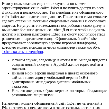
Если у пользователя еще нет аккаунта, а он может
зарегистрироваться на сайте 1xbet и получить доступ ко всем
функциям и возможностям. Так перейдите на официального
сайт 1хбет же введите свои данные. После этого сами сможете
сделать ставки на любимые спортивные события и обозревать
азартом. Не упустите возможность попробовать свою удачу и
выиграют большие деньги со 1xbet. Для того чтобы получить
доступ к игровой платформе 1xbet, вы смогу воспользоваться
различными вариантами входа. Официальный сайт 1xbet
предоставляет абсолютную версию игровой платформы,
которую можно используя через компьютер также ноутбук
1xbet скачать на телефон
.
В таком случае, владельцу Айфона или Айпада придется
создать новый аккаунт в AppleID же повторно войти а
магазин.
Дизайн моби версии выдержан в цветах основного
сайта, а навигация у мобильной версии 1xBet
адаптирована менаджеров дисплеи мобильных
гаджетов.
Нет, это две разных букмекерских конторы, обладающие
различными лицензиями.
На момент момент официальный сайт 1хбет не легальный в
РФ, поэтому мы рекомендуем разжиться только легальным