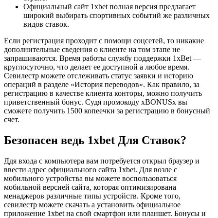
Официальный сайт 1xbet полная версия предлагает
широкий выбирать спортивных событий же различных
видов ставок.
Если регистрация проходит с помощи соцсетей, то никакие
дополнительные сведения о клиенте на том этапе не
запрашиваются. Время работы службу поддержки 1xBet —
круглосуточно, что делает ее доступной а любое время.
Севилестр можете отслеживать статус заявки и историю
операций в разделе «История переводов». Как правило, за
регистрацию в качестве клиента конторы, можно получить
приветственный бонус. Судя промокоду xBONUSx вы
сможете получить 1500 копеечки за регистрацию в бонусный
счет.
Безопасен ведь 1xbet Для Ставок?
Ддя входа с компьютера вам потребуется открыл браузер и
ввести адрес официального сайта 1xbet. Для возле с
мобильного устройства вы можете воспользоваться
мобильной версией сайта, которая оптимизирована
менаджеров различные типы устройств. Кроме того,
севилестр можете скачать а установить официальное
приложение 1xbet на свой смартфон или планшет. Бонусы и