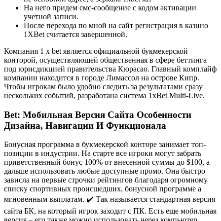
На него придем смс-сообщение с кодом активации
учетной записи.
После перехода по мной на сайт регистрация в казино
1XBet считается завершенной.
Компания 1 x bet является официальной букмекерской
конторой, осуществляющей общественная в сфере беттинга
под юрисдикцией правительства Кюрасао. Главный комплайф
компании находится в городе Лимассол на острове Кипр.
Чтобы игрокам было удобно следить за результатами сразу
нескольких событий, разработана система 1xBet Multi-Live.
Bet: Мобильная Версия Сайта Особенности
Дизайна, Навигации И Функционала
Бонусная программа в букмекерской конторе занимает топ-
позиции в индустрии. На старте все игроки могут забрать
приветственный бонус 100% от внесенной суммы до $100, а
дальше использовать любые доступные промо. Она быстро
зависла на первые строчки рейтингов благодаря огромному
списку спортивных происшедших, бонусной программе а
мгновенным выплатам. ✔️ Так называется стандартная версия
сайта БК, на который игрок заходит с ПК. Есть еще мобильная
версия – его также можно использовать через компьютер,