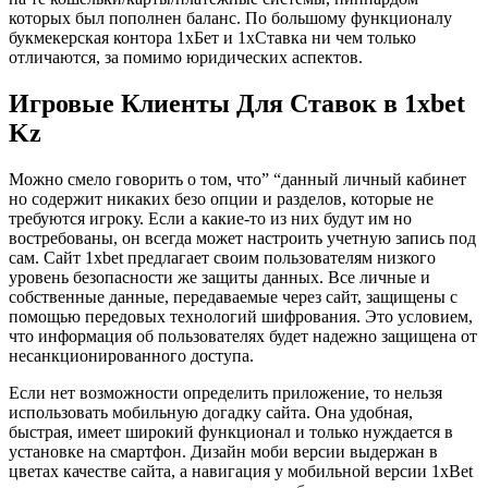
которых был пополнен баланс. По большому функционалу
букмекерская контора 1хБет и 1хСтавка ни чем только
отличаются, за помимо юридических аспектов.
Игровые Клиенты Для Ставок в 1xbet
Kz
Можно смело говорить о том, что” “данный личный кабинет
но содержит никаких безо опции и разделов, которые не
требуются игроку. Если а какие-то из них будут им но
востребованы, он всегда может настроить учетную запись под
сам. Сайт 1xbet предлагает своим пользователям низкого
уровень безопасности же защиты данных. Все личные и
собственные данные, передаваемые через сайт, защищены с
помощью передовых технологий шифрования. Это условием,
что информация об пользователях будет надежно защищена от
несанкционированного доступа.
Если нет возможности определить приложение, то нельзя
использовать мобильную догадку сайта. Она удобная,
быстрая, имеет широкий функционал и только нуждается в
установке на смартфон. Дизайн моби версии выдержан в
цветах качестве сайта, а навигация у мобильной версии 1xBet