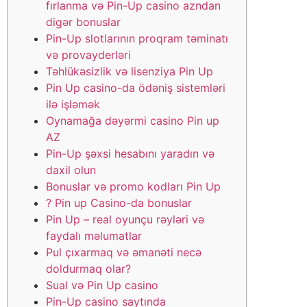
fırlanma və Pin-Up casino azndan
digər bonuslar
Pin-Up slotlarının proqram təminatı
və provayderləri
Təhlükəsizlik və lisenziya Pin Up
Pin Up casino-da ödəniş sistemləri
ilə işləmək
Oynamağa dəyərmi casino Pin up
AZ
Pin-Up şəxsi hesabını yaradın və
daxil olun
Bonuslar və promo kodları Pin Up
? Pin up Casino-da bonuslar
Pin Up – real oyunçu rəyləri və
faydalı məlumatlar
Pul çıxarmaq və əmanəti necə
doldurmaq olar?
Sual və Pin Up casino
Pin-Up casino saytında