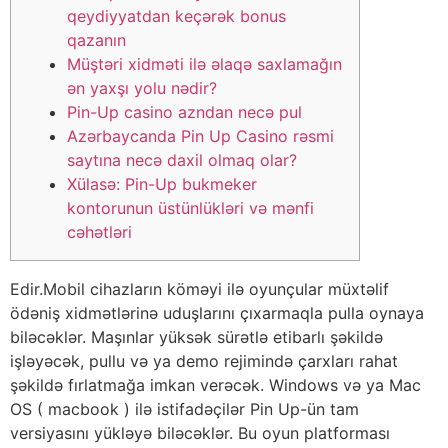
qeydiyyatdan keçərək bonus
qazanın
Müştəri xidməti ilə əlaqə saxlamağın
ən yaxşı yolu nədir?
Pin-Up casino azndan necə pul
Azərbaycanda Pin Up Casino rəsmi
saytına necə daxil olmaq olar?
Xülasə: Pin-Up bukmeker
kontorunun üstünlükləri və mənfi
cəhətləri
Edir.Mobil cihazların köməyi ilə oyunçular müxtəlif
ödəniş xidmətlərinə uduşlarını çıxarmaqla pulla oynaya
biləcəklər. Maşınlar yüksək sürətlə etibarlı şəkildə
işləyəcək, pullu və ya demo rejimində çarxları rahat
şəkildə fırlatmağa imkan verəcək. Windows və ya Mac
OS ( macbook ) ilə istifadəçilər Pin Up-ün tam
versiyasını yükləyə biləcəklər. Bu oyun platforması