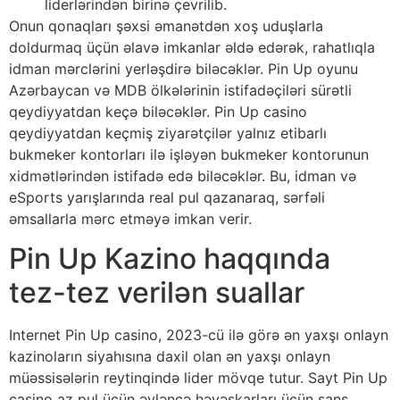
liderlərindən birinə çevrilib.
Onun qonaqları şəxsi əmanətdən xoş uduşlarla
doldurmaq üçün əlavə imkanlar əldə edərək, rahatlıqla
idman mərclərini yerləşdirə biləcəklər. Pin Up oyunu
Azərbaycan və MDB ölkələrinin istifadəçiləri sürətli
qeydiyyatdan keçə biləcəklər. Pin Up casino
qeydiyyatdan keçmiş ziyarətçilər yalnız etibarlı
bukmeker kontorları ilə işləyən bukmeker kontorunun
xidmətlərindən istifadə edə biləcəklər. Bu, idman və
eSports yarışlarında real pul qazanaraq, sərfəli
əmsallarla mərc etməyə imkan verir.
Pin Up Kazino haqqında
tez-tez verilən suallar
Internet Pin Up casino, 2023-cü ilə görə ən yaxşı onlayn
kazinoların siyahısına daxil olan ən yaxşı onlayn
müəssisələrin reytinqində lider mövqe tutur. Sayt Pin Up
casino az pul üçün əyləncə həvəskarları üçün şans