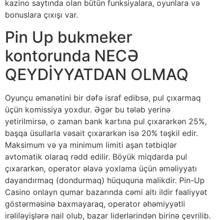
kazino saytında olan bütün funksiyalara, oyunlara və
bonuslara çıxışı var.
Pin Up bukmeker
kontorunda NECƏ
QEYDİYYATDAN OLMAQ
Oyunçu əmanətini bir dəfə israf edibsə, pul çıxarmaq
üçün komissiya yoxdur. Əgər bu tələb yerinə
yetirilmirsə, o zaman bank kartına pul çıxararkən 25%,
başqa üsullarla vəsait çıxararkən isə 20% təşkil edir.
Maksimum və ya minimum limiti aşan tətbiqlər
avtomatik olaraq rədd edilir. Böyük miqdarda pul
çıxararkən, operator əlavə yoxlama üçün əməliyyatı
dayandırmaq (dondurmaq) hüququna malikdir. Pin-Up
Casino onlayn qumar bazarında cəmi altı ildir fəaliyyət
göstərməsinə baxmayaraq, operator əhəmiyyətli
irəliləyişlərə nail olub, bazar liderlərindən birinə çevrilib.