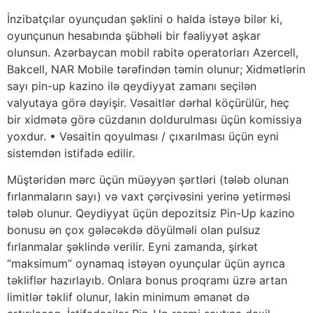
İnzibatçılar oyunçudan şəklini o halda istəyə bilər ki,
oyunçunun hesabında şübhəli bir fəaliyyət aşkar
olunsun. Azərbaycan mobil rabitə operatorları Azercell,
Bakcell, NAR Mobile tərəfindən təmin olunur; Xidmətlərin
sayı pin-up kazino ilə qeydiyyat zamanı seçilən
valyutaya görə dəyişir. Vəsaitlər dərhal köçürülür, heç
bir xidmətə görə cüzdanın doldurulması üçün komissiya
yoxdur. • Vəsaitin qoyulması / çıxarılması üçün eyni
sistemdən istifadə edilir.
Müştəridən mərc üçün müəyyən şərtləri (tələb olunan
fırlanmaların sayı) və vaxt çərçivəsini yerinə yetirməsi
tələb olunur. Qeydiyyat üçün depozitsiz Pin-Up kazino
bonusu ən çox gələcəkdə döyülməli olan pulsuz
fırlanmalar şəklində verilir. Eyni zamanda, şirkət
“maksimum” oynamaq istəyən oyunçular üçün ayrıca
təkliflər hazırlayıb. Onlara bonus proqramı üzrə artan
limitlər təklif olunur, lakin minimum əmanət də