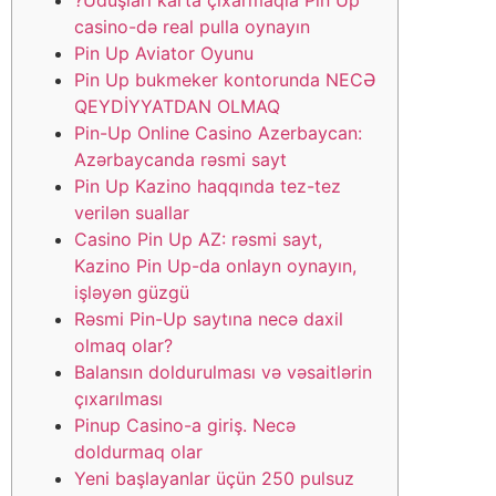
?Uduşları karta çıxarmaqla Pin Up
casino-də real pulla oynayın
Pin Up Aviator Oyunu
Pin Up bukmeker kontorunda NECƏ
QEYDİYYATDAN OLMAQ
Pin-Up Online Casino Azerbaycan:
Azərbaycanda rəsmi sayt
Pin Up Kazino haqqında tez-tez
verilən suallar
Casino Pin Up AZ: rəsmi sayt,
Kazino Pin Up-da onlayn oynayın,
işləyən güzgü
Rəsmi Pin-Up saytına necə daxil
olmaq olar?
Balansın doldurulması və vəsaitlərin
çıxarılması
Pinup Casino-a giriş. Necə
doldurmaq olar
Yeni başlayanlar üçün 250 pulsuz