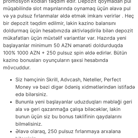
promosyon kodları təqdim edir. Depozit qoymadan pul
müqabilində slot maşınlarında oynamaq üçün əlavə pul
və ya pulsuz fırlanmalar əldə etmək imkanı verirlər . Heç
bir depozit təqdim edilmir, lakin kazino balansını
doldurmaq üçün hesabınızda aktivləşdirilə bilən depozit
mükafatları üçün müxtəlif variantlar var. Hazırda yeni
başlayanlar minimum 50 AZN əmanəti doldurduqda
100% 1000 AZN + 250 pulsuz spin əldə edirlər. Bütün
kazino bonusları oyunçuların şəxsi hesabında
mövcuddur.
Siz həmçinin Skrill, Advcash, Neteller, Perfect
Money və bəzi digər ödəniş xidmətlərindən istifadə
edə bilərsiniz.
Bununla yeni başlayanlar uduzduqları məbləği geri
ala və geri qazanmağa çalışa biləcəklər, lakin
bunun üçün siz bu bonus təklifinin qaydalarını
bilməlisiniz.
Əlavə olaraq, 250 pulsuz fırlanmaya arxalana