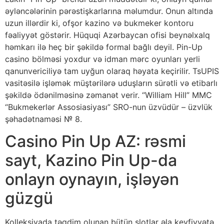
əyləncələrinin pərəstişkarlarına məlumdur. Onun altında
uzun illərdir ki, ofşor kazino və bukmeker kontoru
fəaliyyət göstərir. Hüquqi Azərbaycan ofisi beynəlxalq
həmkarı ilə heç bir şəkildə formal bağlı deyil. Pin-Up
casino bölməsi yoxdur və idman mərc oyunları yerli
qanunvericiliyə tam uyğun olaraq həyata keçirilir. TsUPIS
vasitəsilə işləmək müştərilərə uduşların sürətli və etibarlı
şəkildə ödənilməsinə zəmanət verir. “William Hill” MMC
“Bukmekerlər Assosiasiyası” SRO-nun üzvüdür – üzvlük
şəhadətnaməsi № 8.
Casino Pin Up AZ: rəsmi
sayt, Kazino Pin Up-da
onlayn oynayın, işləyən
güzgü
Kolleksiyada təqdim olunan bütün slotlar əla keyfiyyətə