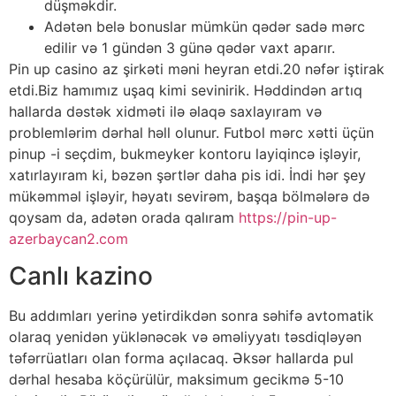
düşməkdir.
Adətən belə bonuslar mümkün qədər sadə mərc
edilir və 1 gündən 3 günə qədər vaxt aparır.
Pin up casino az şirkəti məni heyran etdi.20 nəfər iştirak
etdi.Biz hamımız uşaq kimi sevinirik. Həddindən artıq
hallarda dəstək xidməti ilə əlaqə saxlayıram və
problemlərim dərhal həll olunur. Futbol mərc xətti üçün
pinup -i seçdim, bukmeyker kontoru layiqincə işləyir,
xatırlayıram ki, bəzən şərtlər daha pis idi. İndi hər şey
mükəmməl işləyir, həyatı sevirəm, başqa bölmələrə də
qoysam da, adətən orada qalıram
https://pin-up-
azerbaycan2.com
Canlı kazino
Bu addımları yerinə yetirdikdən sonra səhifə avtomatik
olaraq yenidən yüklənəcək və əməliyyatı təsdiqləyən
təfərrüatları olan forma açılacaq. Əksər hallarda pul
dərhal hesaba köçürülür, maksimum gecikmə 5-10