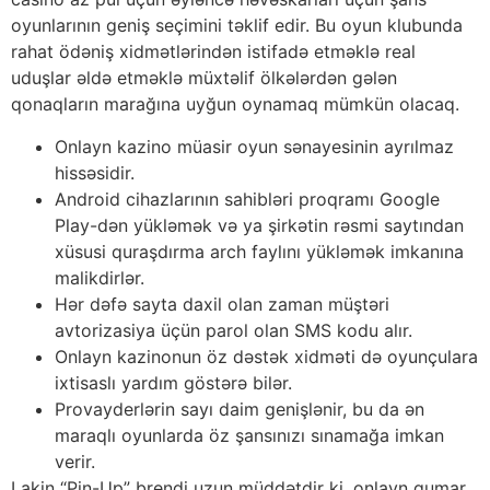
oyunlarının geniş seçimini təklif edir. Bu oyun klubunda
rahat ödəniş xidmətlərindən istifadə etməklə real
uduşlar əldə etməklə müxtəlif ölkələrdən gələn
qonaqların marağına uyğun oynamaq mümkün olacaq.
Onlayn kazino müasir oyun sənayesinin ayrılmaz
hissəsidir.
Android cihazlarının sahibləri proqramı Google
Play-dən yükləmək və ya şirkətin rəsmi saytından
xüsusi quraşdırma arch faylını yükləmək imkanına
malikdirlər.
Hər dəfə sayta daxil olan zaman müştəri
avtorizasiya üçün parol olan SMS kodu alır.
Onlayn kazinonun öz dəstək xidməti də oyunçulara
ixtisaslı yardım göstərə bilər.
Provayderlərin sayı daim genişlənir, bu da ən
maraqlı oyunlarda öz şansınızı sınamağa imkan
verir.
Lakin “Pin-Up” brendi uzun müddətdir ki, onlayn qumar