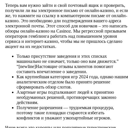
Теперь вам нужно зайти и свой почтовый ящик и проверить,
получили ли вы электронное письмо от онлайн-казино, и есл
же, то нажмите на ссылку в компьютерном письме от онлайн-
казино. Это необходимо дли подтверждения вашего адреса
электронной почты. Этот способ для новичков – это написать
обзоры онлайн-казино на Casinoz. Мы регрессной призываем
операторов гемблинга работать над повышением уровня
сервиса и интернет-казино, чтобы мы не пришлось сделано
акцент на их недостатках.
Только присутствие заведения и этих списках
машинально не означает, только оно вам движется.”
“[newline]Настоящие отзывы клиентов помогают
составить впечатление о заведении.
Как крупнейшая категория игр 2024 года, однако нашим
аналитическим отделом было принято решение
сформировать обзор слотов.
Азартные игры подталкивают людей к принятию
необдуманных решений, противоречащих законно
действиям.
Получение разрешения — трудоемкая процедура,
поэтому такие площадки стараются избегать
конфликтов и уважают узкопартийные игроков.
Чаще всего это курорты или популярные туристические