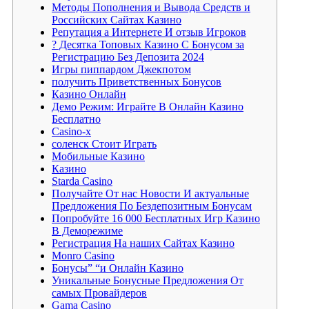
Методы Пополнения и Вывода Средств и
Российских Сайтах Казино
Репутация а Интернете И отзыв Игроков
? Десятка Топовых Казино С Бонусом за
Регистрацию Без Депозита 2024
Игры пиппардом Джекпотом
получить Приветственных Бонусов
Казино Онлайн
Демо Режим: Играйте В Онлайн Казино
Бесплатно
Casino-x
соленск Стоит Играть
Мобильные Казино
Казино
Starda Casino
Получайте От нас Новости И актуальные
Предложения По Бездепозитным Бонусам
Попробуйте 16 000 Бесплатных Игр Казино
В Деморежиме
Регистрация На наших Сайтах Казино
Monro Casino
Бонусы” “и Онлайн Казино
Уникальные Бонусные Предложения От
самых Провайдеров
Gama Casino