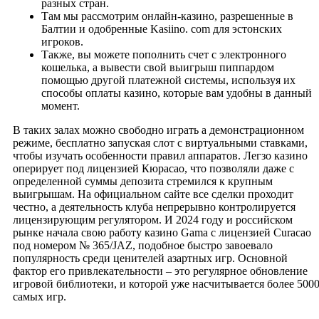
разных стран.
Там мы рассмотрим онлайн-казино, разрешенные в
Балтии и одобренные Kasiino. com для эстонских
игроков.
Также, вы можете пополнить счет с электронного
кошелька, а вывести свой выигрыш пиппардом
помощью другой платежной системы, используя их
способы оплаты казино, которые вам удобны в данный
момент.
В таких залах можно свободно играть а демонстрационном
режиме, бесплатно запуская слот с виртуальными ставками,
чтобы изучать особенности правил аппаратов. Легзо казино
оперирует под лицензией Кюрасао, что позволяли даже с
определенной суммы депозита стремился к крупным
выигрышам. На официальном сайте все сделки проходит
честно, а деятельность клуба непрерывно контролируется
лицензирующим регулятором. И 2024 году и российском
рынке начала свою работу казино Gama с лицензией Curacao
под номером № 365/JAZ, подобное быстро завоевало
популярность среди ценителей азартных игр. Основной
фактор его привлекательности – это регулярное обновление
игровой библиотеки, и которой уже насчитывается более 500
самых игр.