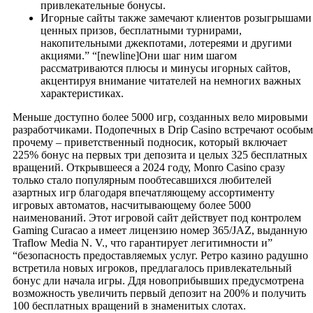
привлекательные бонусы.
Игорные сайты также замечают клиентов розыгрышами
ценных призов, бесплатными турнирами,
накопительными джекпотами, лотереями и другими
акциями.” “[newline]Они шаг ним шагом
рассматриваются плюсы и минусы игорных сайтов,
акцентируя внимание читателей на немногих важных
характеристиках.
Меньше доступно более 5000 игр, созданных вело мировыми
разработчиками. Подопечных в Drip Casino встречают особым
прочему – приветственный подносик, который включает
225% бонус на первых три депозита и целых 325 бесплатных
вращений. Открывшееся а 2024 году, Monro Casino сразу
только стало популярным пообтесавшихся любителей
азартных игр благодаря впечатляющему ассортименту
игровых автоматов, насчитывающему более 5000
наименований. Этот игровой сайт действует под контролем
Gaming Curacao а имеет лицензию номер 365/JAZ, выданную
Traflow Media N. V., что гарантирует легитимности и”
“безопасность предоставляемых услуг. Ретро казино радушно
встретила новых игроков, предлагалось привлекательный
бонус дли начала игры. Ддя новоприбывших предусмотрена
возможность увеличить первый депозит на 200% и получить
100 бесплатных вращений в знаменитых слотах.