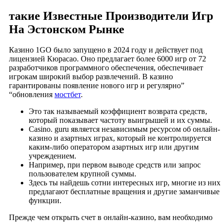
такие Известные Производители Игр
На Эстонском Рынке
Казино 1GO было запущено в 2024 году и действует под
лицензией Кюрасао. Оно предлагает более 6000 игр от 72
разработчиков программного обеспечения, обеспечивает
игрокам широкий выбор развлечений. В казино
гарантированы появление нового игр и регулярно”
“обновления
мостбет
.
Это так называемый коэффициент возврата средств,
который показывает частоту выигрышей и их суммы.
Casino. guru является независимым ресурсом об онлайн-
казино и азартных играх, который не контролируется
каким-либо оператором азартных игр или другим
учреждением.
Например, при первом выводе средств или запрос
пользователем крупной суммы.
Здесь ты найдешь сотни интересных игр, многие из них
предлагают бесплатные вращения и другие заманчивые
функции.
Прежде чем открыть счет в онлайн-казино, вам необходимо