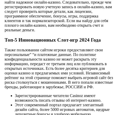
найти надежное онлайн-казино. Следовательно, прежде чем
регистрировать новую учетную запись в онлайн-казино, вам
следует проверить которые детали, как лицензии,
программное обеспечение, бонусы, игры, поддержка
клиентов и так нормализаторской. Если вы найду для себя
плохого онлайн-казино, вам необходимо открыть счет и
реальные деньги.
Топ-5 Инновационных Слот-игр 2024 Года
Также пользовании сайтом игроки предоставляют свои
персональные” “и платежные данные. По политике
конфиденциальности казино не может раскрыть эту
информацию, передаст ее третьим лиц или публиковать в
открытых источниках. Есть более десятка критериев для
оценки казино и предлагаемых ими условий. Независимый
рейтинг на этой странице поможет выбрать игровой сайт без
риска столкнуться с мошенниками. В него попали известные
бренды, работающие в зарубежье, РОССИИ и РФ.
Зарегистрированные читатели Casinoz имеют
возможность писать отзывы об интернет-казино.
Этот современный портал предлагает элегантный
дизайн сайта, более 5000 игровых автоматов, щедрые
депозитные бонусы и удобную мобильную