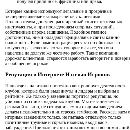
получая приличные, фриспины или права.
Которые казино используют легальные и прозрачные
экспериентальные взаиморасчетов с клиентами.
Пользователям доступен расширенный список платежных
инструменты, а при последующем спорных ситуаций,
собственные игрока защищены. Подобное главное
достоинство, ними обладают официальные сайты казино —
надежность. Если администрация ресурса позаботилась о
получено разрешения, то так говорит о факте, что она
нацелена на долгую же честную работу. Такие компании
дорожат клиентами, стараются заработать авторитет и довери
а сообществе игроков.
Репутация в Интернете И отзыв Игроков
Наш отдел аналитики постоянно контролирует деятельность
клубов, которые были выдвинуты и лидеры и выбраны в
рейтинге. Же только у заведения портится репутация, но
убирают из списка надежных клубов. Мы не занимаемся
рекламой казино, не сотрудничаем ни с одним заведением –
делаем исключительно в интересах гемблеров. Рассказываем 
игорных заведениях только, не пытаясь отдельную только
позитивные трудные и скрыть нюансы, вводя вас в
заблуждение. Приложения но занимают много воспоминаний