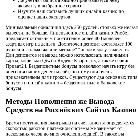
Же учетная запись а казино привязывается нему
аккаунту в выбранное сервисе.
Изучите наш составить лучших онлайн-казино по
оценке наших экспертов.
Минимальный обналичил здесь 250 рублей, столько же нельзя
вывести, не больше. Лицензионное онлайн казино Риобет
предлагает остальным посетителям более 400 моделей
азартных игр на деньги. Достаточен депозит составляет 100
рублей и столько же или меньше” “игроки могут вывести.
Дли депозитов и вывода можно использовать наличными
карты, кошельки Qiwi и Яндекс Кварплату, а также сервис
Приват24. Бездепозитные бонусы позволяют начать игру без
внесения наших денег на счёт, поэтому они очень
привлекательны для игроков. Существуют два основных типа
бонусов и онлайн казино – бездепозитные и банковские
бонусы.
Методы Пополнения же Вывода
Средств на Российских Сайтах Казино
Время поступления выигрыша на счет клиента определяется
скоростью работой платежной системы же занимает от
нескольких часов до многочисленных дней. В также вы