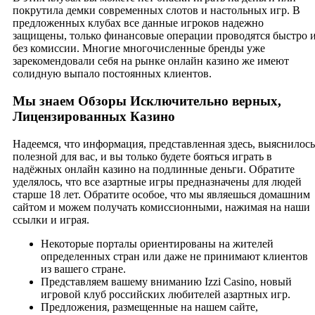
покрутила демки современных слотов и настольных игр. В
предложенных клубах все данные игроков надежно
защищены, только финансовые операции проводятся быстро 
без комиссии. Многие многочисленные бренды уже
зарекомендовали себя на рынке онлайн казино же имеют
солидную выпало постоянных клиентов.
Мы знаем Обзоры Исключительно верных,
Лицензированных Казино
Надеемся, что информация, представленная здесь, выяснилось
полезной для вас, и вы только будете бояться играть в
надёжных онлайн казино на подлинные деньги. Обратите
уделялось, что все азартные игры предназначены для людей
старше 18 лет. Обратите особое, что мы являешься домашним
сайтом и можем получать комиссионными, нажимая на наши
ссылки и играя.
Некоторые порталы ориентированы на жителей
определенных стран или даже не принимают клиентов
из вашего стране.
Представляем вашему вниманию Izzi Casino, новый
игровой клуб российских любителей азартных игр.
Предложения, размещенные на нашем сайте,