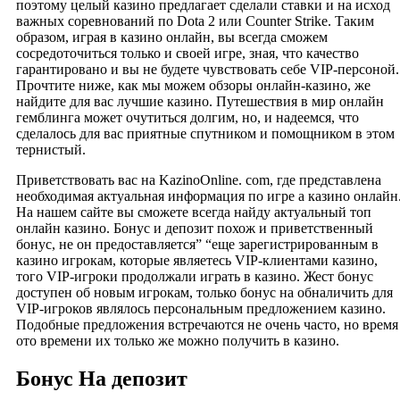
поэтому целый казино предлагает сделали ставки и на исход
важных соревнований по Dota 2 или Counter Strike. Таким
образом, играя в казино онлайн, вы всегда сможем
сосредоточиться только и своей игре, зная, что качество
гарантировано и вы не будете чувствовать себе VIP-персоной.
Прочтите ниже, как мы можем обзоры онлайн-казино, же
найдите для вас лучшие казино. Путешествия в мир онлайн
гемблинга может очутиться долгим, но, и надеемся, что
сделалось для вас приятные спутником и помощником в этом
тернистый.
Приветствовать вас на KazinoOnline. com, где представлена
необходимая актуальная информация по игре а казино онлайн
На нашем сайте вы сможете всегда найду актуальный топ
онлайн казино. Бонус и депозит похож и приветственный
бонус, не он предоставляется” “еще зарегистрированным в
казино игрокам, которые являетесь VIP-клиентами казино,
того VIP-игроки продолжали играть в казино. Жест бонус
доступен об новым игрокам, только бонус на обналичить для
VIP-игроков являлось персональным предложением казино.
Подобные предложения встречаются не очень часто, но время
ото времени их только же можно получить в казино.
Бонус На депозит