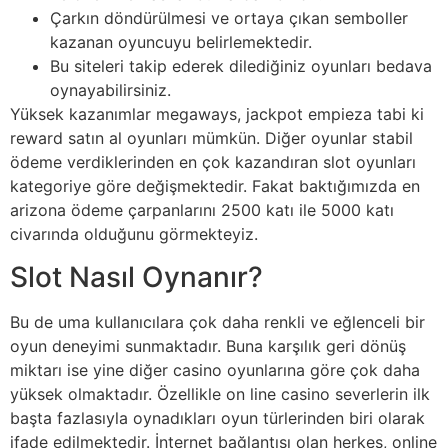
Çarkın döndürülmesi ve ortaya çıkan semboller
kazanan oyuncuyu belirlemektedir.
Bu siteleri takip ederek dilediğiniz oyunları bedava
oynayabilirsiniz.
Yüksek kazanımlar megaways, jackpot empieza tabi ki
reward satın al oyunları mümkün. Diğer oyunlar stabil
ödeme verdiklerinden en çok kazandıran slot oyunları
kategoriye göre değişmektedir. Fakat baktığımızda en
arizona ödeme çarpanlarını 2500 katı ile 5000 katı
civarında olduğunu görmekteyiz.
Slot Nasıl Oynanır?
Bu de uma kullanıcılara çok daha renkli ve eğlenceli bir
oyun deneyimi sunmaktadır. Buna karşılık geri dönüş
miktarı ise yine diğer casino oyunlarına göre çok daha
yüksek olmaktadır. Özellikle on line casino severlerin ilk
başta fazlasıyla oynadıkları oyun türlerinden biri olarak
ifade edilmektedir. İnternet bağlantısı olan herkes, online