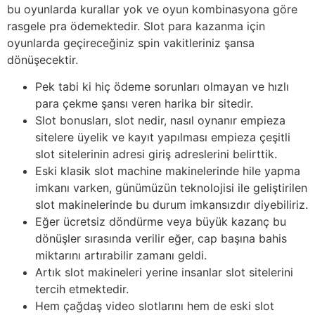
bu oyunlarda kurallar yok ve oyun kombinasyona göre
rasgele pra ödemektedir. Slot para kazanma için
oyunlarda geçireceğiniz spin vakitleriniz şansa
dönüşecektir.
Pek tabi ki hiç ödeme sorunları olmayan ve hızlı
para çekme şansı veren harika bir sitedir.
Slot bonusları, slot nedir, nasıl oynanır empieza
sitelere üyelik ve kayıt yapılması empieza çeşitli
slot sitelerinin adresi giriş adreslerini belirttik.
Eski klasik slot machine makinelerinde hile yapma
imkanı varken, günümüzün teknolojisi ile geliştirilen
slot makinelerinde bu durum imkansızdır diyebiliriz.
Eğer ücretsiz döndürme veya büyük kazanç bu
dönüşler sırasında verilir eğer, cap başına bahis
miktarını artırabilir zamanı geldi.
Artık slot makineleri yerine insanlar slot sitelerini
tercih etmektedir.
Hem çağdaş video slotlarını hem de eski slot