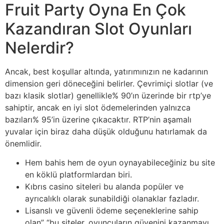
Fruit Party Oyna En Çok
Kazandıran Slot Oyunları
Nelerdir?
Ancak, best koşullar altında, yatırımınızın ne kadarının
dimension geri döneceğini belirler. Çevrimiçi slotlar (ve
bazı klasik slotlar) genellikle% 90’ın üzerinde bir rtp’ye
sahiptir, ancak en iyi slot ödemelerinden yalnızca
bazıları% 95’in üzerine çıkacaktır. RTP’nin aşamalı
yuvalar için biraz daha düşük olduğunu hatırlamak da
önemlidir.
Hem bahis hem de oyun oynayabileceğiniz bu site
en köklü platformlardan biri.
Kıbrıs casino siteleri bu alanda popüler ve
ayrıcalıklı olarak sunabildiği olanaklar fazladır.
Lisanslı ve güvenli ödeme seçeneklerine sahip
olan” “bu siteler, oyuncuların güvenini kazanmayı