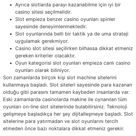
Ayrıca slotlarda parayı kazanabilme için iyi bir
casino sitesi seçilmelidir.
Slot empieza benzer casino oyunları spinler
sayesinde deneyimlenmektedir.
Slot oyunlarında belli bir taktik ya de uma strateji
uygulamak gerekmiyor.
Casino slot sitesi seçilirken bilhassa dikkat etmeniz
gereken kriterler olacaktır.
Oyun kategorisi slot oyunları empieza canlı casino
oyunları olarak biliniyor.
Son zamanlarda birçok kişi slot machine sitelerini
kullanmaya başladı. Slot siteleri sayesinde para kazanan
olduğu gibi parasını tamamen kaybeden insanlarda var.
Eski zamanlarda casinolarda makine ile oynanılan tüm
oyunları on-line slot sitelerinde bulabilirsiniz. Teknoloji
gelişmeye başladıkça her şey dijitalleşmeye başladı. Slot
sitelerine para yatırmadan ve slot oyunlarını tercih
etmeden önce bazı noktalara dikkat etmeniz gerekir.