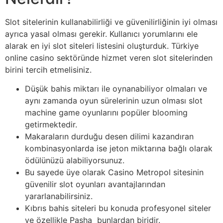
Slot sitelerinin kullanabilirliği ve güvenilirliğinin iyi olması
ayrıca yasal olması gerekir. Kullanıcı yorumlarını ele
alarak en iyi slot siteleri listesini oluşturduk. Türkiye
online casino sektöründe hizmet veren slot sitelerinden
birini tercih etmelisiniz.
Düşük bahis miktarı ile oynanabiliyor olmaları ve
aynı zamanda oyun sürelerinin uzun olması slot
machine game oyunlarını popüler blooming
getirmektedir.
Makaraların durduğu desen dilimi kazandıran
kombinasyonlarda ise jeton miktarına bağlı olarak
ödülünüzü alabiliyorsunuz.
Bu sayede üye olarak Casino Metropol sitesinin
güvenilir slot oyunları avantajlarından
yararlanabilirsiniz.
Kıbrıs bahis siteleri bu konuda profesyonel siteler
ve özellikle Pasha bunlardan biridir.