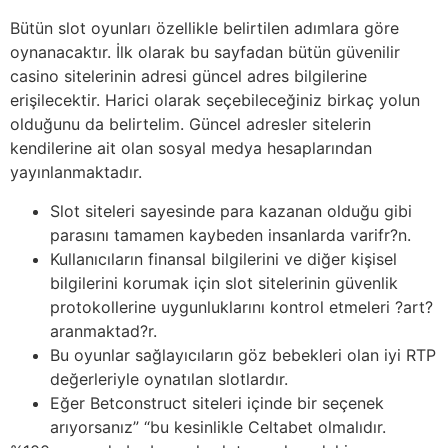
Bütün slot oyunları özellikle belirtilen adımlara göre
oynanacaktır. İlk olarak bu sayfadan bütün güvenilir
casino sitelerinin adresi güncel adres bilgilerine
erişilecektir. Harici olarak seçebileceğiniz birkaç yolun
olduğunu da belirtelim. Güncel adresler sitelerin
kendilerine ait olan sosyal medya hesaplarından
yayınlanmaktadır.
Slot siteleri sayesinde para kazanan olduğu gibi
parasını tamamen kaybeden insanlarda varifr?n.
Kullanıcıların finansal bilgilerini ve diğer kişisel
bilgilerini korumak için slot sitelerinin güvenlik
protokollerine uygunluklarını kontrol etmeleri ?art?
aranmaktad?r.
Bu oyunlar sağlayıcıların göz bebekleri olan iyi RTP
değerleriyle oynatılan slotlardır.
Eğer Betconstruct siteleri içinde bir seçenek
arıyorsanız” “bu kesinlikle Celtabet olmalıdır.