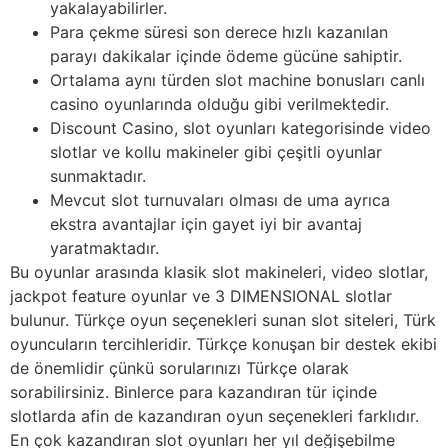
yakalayabilirler.
Para çekme süresi son derece hızlı kazanılan
parayı dakikalar içinde ödeme gücüne sahiptir.
Ortalama aynı türden slot machine bonusları canlı
casino oyunlarında olduğu gibi verilmektedir.
Discount Casino, slot oyunları kategorisinde video
slotlar ve kollu makineler gibi çeşitli oyunlar
sunmaktadır.
Mevcut slot turnuvaları olması de uma ayrıca
ekstra avantajlar için gayet iyi bir avantaj
yaratmaktadır.
Bu oyunlar arasında klasik slot makineleri, video slotlar,
jackpot feature oyunlar ve 3 DIMENSIONAL slotlar
bulunur. Türkçe oyun seçenekleri sunan slot siteleri, Türk
oyuncuların tercihleridir. Türkçe konuşan bir destek ekibi
de önemlidir çünkü sorularınızı Türkçe olarak
sorabilirsiniz. Binlerce para kazandıran tür içinde
slotlarda afin de kazandıran oyun seçenekleri farklıdır.
En çok kazandıran slot oyunları her yıl değişebilme