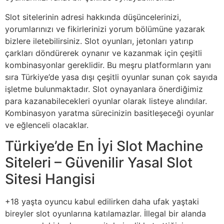
Slot sitelerinin adresi hakkında düşüncelerinizi,
yorumlarınızı ve fikirlerinizi yorum bölümüne yazarak
bizlere iletebilirsiniz. Slot oyunları, jetonları yatırıp
çarkları döndürerek oynanır ve kazanmak için çeşitli
kombinasyonlar gereklidir. Bu meşru platformların yanı
sıra Türkiye’de yasa dışı çeşitli oyunlar sunan çok sayıda
işletme bulunmaktadır. Slot oynayanlara önerdiğimiz
para kazanabilecekleri oyunlar olarak listeye alındılar.
Kombinasyon yaratma sürecinizin basitleşeceği oyunlar
ve eğlenceli olacaklar.
Türkiye’de En İyi Slot Machine
Siteleri – Güvenilir Yasal Slot
Sitesi Hangisi
+18 yaşta oyuncu kabul edilirken daha ufak yaştaki
bireyler slot oyunlarına katılamazlar. İllegal bir alanda