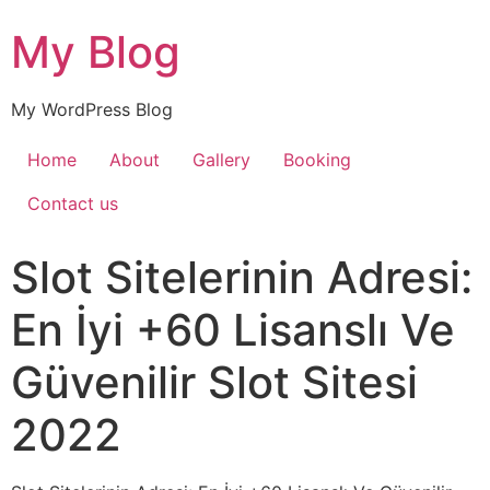
My Blog
My WordPress Blog
Home
About
Gallery
Booking
Contact us
Slot Sitelerinin Adresi:
En İyi +60 Lisanslı Ve
Güvenilir Slot Sitesi
2022