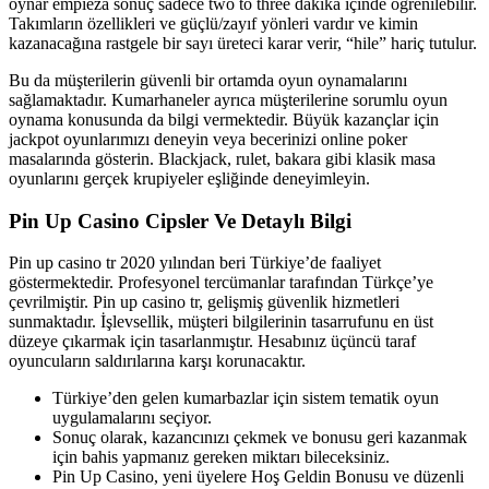
oynar empieza sonuç sadece two to three dakika içinde öğrenilebilir.
Takımların özellikleri ve güçlü/zayıf yönleri vardır ve kimin
kazanacağına rastgele bir sayı üreteci karar verir, “hile” hariç tutulur.
Bu da müşterilerin güvenli bir ortamda oyun oynamalarını
sağlamaktadır. Kumarhaneler ayrıca müşterilerine sorumlu oyun
oynama konusunda da bilgi vermektedir. Büyük kazançlar için
jackpot oyunlarımızı deneyin veya becerinizi online poker
masalarında gösterin. Blackjack, rulet, bakara gibi klasik masa
oyunlarını gerçek krupiyeler eşliğinde deneyimleyin.
Pin Up Casino Cipsler Ve Detaylı Bilgi
Pin up casino tr 2020 yılından beri Türkiye’de faaliyet
göstermektedir. Profesyonel tercümanlar tarafından Türkçe’ye
çevrilmiştir. Pin up casino tr, gelişmiş güvenlik hizmetleri
sunmaktadır. İşlevsellik, müşteri bilgilerinin tasarrufunu en üst
düzeye çıkarmak için tasarlanmıştır. Hesabınız üçüncü taraf
oyuncuların saldırılarına karşı korunacaktır.
Türkiye’den gelen kumarbazlar için sistem tematik oyun
uygulamalarını seçiyor.
Sonuç olarak, kazancınızı çekmek ve bonusu geri kazanmak
için bahis yapmanız gereken miktarı bileceksiniz.
Pin Up Casino, yeni üyelere Hoş Geldin Bonusu ve düzenli