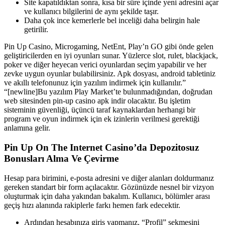
Site kapatıldıktan sonra, kısa bir süre içinde yeni adresini açar
ve kullanıcı bilgilerini de aynı şekilde taşır.
Daha çok ince kemerlerle bel inceliği daha belirgin hale
getirilir.
Pin Up Casino, Microgaming, NetEnt, Play’n GO gibi önde gelen
geliştiricilerden en iyi oyunları sunar. Yüzlerce slot, rulet, blackjack,
poker ve diğer heyecan verici oyunlardan seçim yapabilir ve her
zevke uygun oyunlar bulabilirsiniz. Apk dosyası, android tabletiniz
ve akıllı telefonunuz için yazılım indirmek için kullanılır.”
“[newline]Bu yazılım Play Market’te bulunmadığından, doğrudan
web sitesinden pin-up casino apk indir olacaktır. Bu işletim
sisteminin güvenliği, üçüncü taraf kaynaklardan herhangi bir
program ve oyun indirmek için ek izinlerin verilmesi gerektiği
anlamına gelir.
Pin Up On The Internet Casino’da Depozitosuz
Bonusları Alma Ve Çevirme
Hesap para birimini, e-posta adresini ve diğer alanları doldurmanız
gereken standart bir form açılacaktır. Gözünüzde nesnel bir vizyon
oluşturmak için daha yakından bakalım. Kullanıcı, bölümler arası
geçiş hızı alanında rakiplerle farkı hemen fark edecektir.
Ardından hesabınıza giriş yapmanız, “Profil” sekmesini