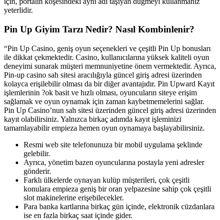
için, portalın köşesindeki aynı adı taşıyan düğmeyi kullanmanız
yeterlidir.
Pin Up Giyim Tarzı Nedir? Nasıl Kombinlenir?
“Pin Up Casino, geniş oyun seçenekleri ve çeşitli Pin Up bonusları
ile dikkat çekmektedir. Casino, kullanıcılarına yüksek kaliteli oyun
deneyimi sunarak müşteri memnuniyetine önem vermektedir. Ayrıca,
Pin-up casino sah sitesi aracılığıyla güncel giriş adresi üzerinden
kolayca erişilebilir olması da bir diğer avantajıdır. Pin Upward Kayıt
işlemlerinin ?ok basit ve hızlı olması, oyuncuların siteye erişim
sağlamak ve oyun oynamak için zaman kaybetmemelerini sağlar.
Pin Up Casino’nun sah sitesi üzerinden güncel giriş adresi üzerinden
kayıt olabilirsiniz. Yalnızca birkaç adımda kayıt işleminizi
tamamlayabilir empieza hemen oyun oynamaya başlayabilirsiniz.
Resmi web site telefonunuza bir mobil uygulama şeklinde
gelebilir.
Ayrıca, yönetim bazen oyuncularına postayla yeni adresler
gönderir.
Farklı ülkelerde oynayan kulüp müşterileri, çok çeşitli
konulara empieza geniş bir oran yelpazesine sahip çok çeşitli
slot makinelerine erişebilecekler.
Para banka kartlarına birkaç gün içinde, elektronik cüzdanlara
ise en fazla birkaç saat içinde gider.