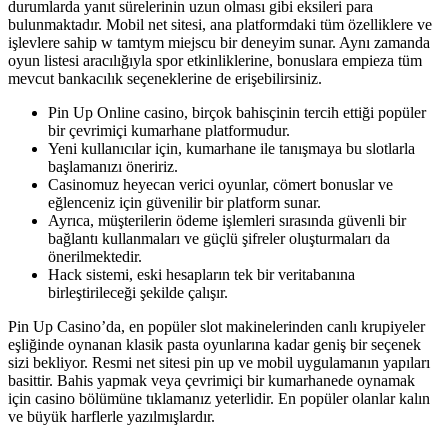
durumlarda yanıt sürelerinin uzun olması gibi eksileri para
bulunmaktadır. Mobil net sitesi, ana platformdaki tüm özelliklere ve
işlevlere sahip w tamtym miejscu bir deneyim sunar. Aynı zamanda
oyun listesi aracılığıyla spor etkinliklerine, bonuslara empieza tüm
mevcut bankacılık seçeneklerine de erişebilirsiniz.
Pin Up Online casino, birçok bahisçinin tercih ettiği popüler
bir çevrimiçi kumarhane platformudur.
Yeni kullanıcılar için, kumarhane ile tanışmaya bu slotlarla
başlamanızı öneririz.
Casinomuz heyecan verici oyunlar, cömert bonuslar ve
eğlenceniz için güvenilir bir platform sunar.
Ayrıca, müşterilerin ödeme işlemleri sırasında güvenli bir
bağlantı kullanmaları ve güçlü şifreler oluşturmaları da
önerilmektedir.
Hack sistemi, eski hesapların tek bir veritabanına
birleştirileceği şekilde çalışır.
Pin Up Casino’da, en popüler slot makinelerinden canlı krupiyeler
eşliğinde oynanan klasik pasta oyunlarına kadar geniş bir seçenek
sizi bekliyor. Resmi net sitesi pin up ve mobil uygulamanın yapıları
basittir. Bahis yapmak veya çevrimiçi bir kumarhanede oynamak
için casino bölümüne tıklamanız yeterlidir. En popüler olanlar kalın
ve büyük harflerle yazılmışlardır.