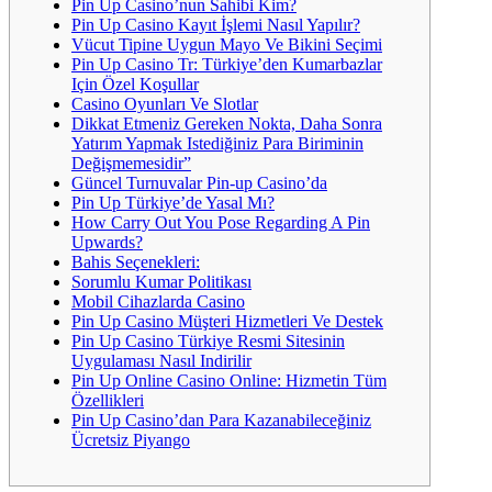
Pin Up Casino’nun Sahibi Kim?
Pin Up Casino Kayıt İşlemi Nasıl Yapılır?
Vücut Tipine Uygun Mayo Ve Bikini Seçimi
Pin Up Casino Tr: Türkiye’den Kumarbazlar
Için Özel Koşullar
Casino Oyunları Ve Slotlar
Dikkat Etmeniz Gereken Nokta, Daha Sonra
Yatırım Yapmak Istediğiniz Para Biriminin
Değişmemesidir”
Güncel Turnuvalar Pin-up Casino’da
Pin Up Türkiye’de Yasal Mı?
How Carry Out You Pose Regarding A Pin
Upwards?
Bahis Seçenekleri:
Sorumlu Kumar Politikası
Mobil Cihazlarda Casino
Pin Up Casino Müşteri Hizmetleri Ve Destek
Pin Up Casino Türkiye Resmi Sitesinin
Uygulaması Nasıl Indirilir
Pin Up Online Casino Online: Hizmetin Tüm
Özellikleri
Pin Up Casino’dan Para Kazanabileceğiniz
Ücretsiz Piyango