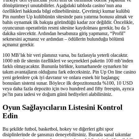
dönüştürmeyi unutabilirler. Aşağıdaki tabloda casino’nun ana
özellikleri hakkında bilgi edinebilirsiniz. Çevrimiçi kumar kulübü
Pin number Up kulübünün sitesinde para yatırma bonusu almak ve
bahis oynamak ilk bakışta göründüğü kadar zor değildir. Öncelikle,
oyuncunun operatörün resmi sitesine kaydolması gerekir, bu da 5
dakika sürecektir. Ardından hesabınıza giriş yapmanız, “Profil”
sekmesini açmanız ve ardından – ödüllerin bulunduğu bölümü
açmanız gerekir.
100 MB’lık bir veri planınız varsa, bu fazlasıyla yeterli olacaktır.
1000 mb ile sitenin özellikleri ve seçenekleri paketin 100 mb’inden
farklı olmayacaktır. Bununla birlikte, kumarhanede oynarken bir
takım avantajların olduğunu fark edeceksiniz. Pin Up On line casino
yeni gelenlere çok iyi davranır ve onlara esnek bir başlangıç
bonusları sistemi sunar. Böylece ilk depozitonuzda %100, 10 USD
veya daha fazla depozito için two hundred and fifty freespin, ayrıca
pe?in para iadesi ve doğum günü hediyeleri alabilirsiniz.
Oyun Sağlayıcıların Listesini Kontrol
Edin
Bu şekilde futbol, basketbol, hokey ve diğerleri gibi spor
disiplinlerinde de şansınızı deneyebilirsiniz. Burada sanal takımlar