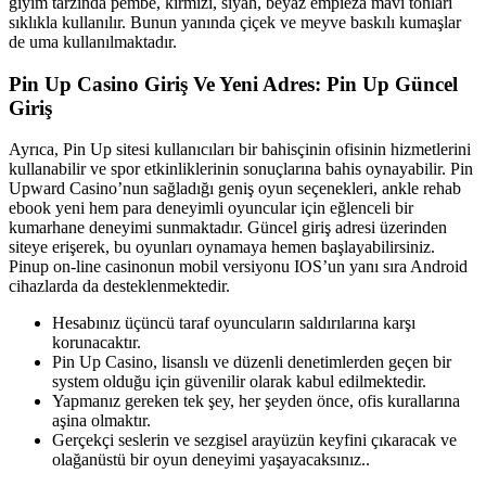
giyim tarzında pembe, kırmızı, siyah, beyaz empieza mavi tonları
sıklıkla kullanılır. Bunun yanında çiçek ve meyve baskılı kumaşlar
de uma kullanılmaktadır.
Pin Up Casino Giriş Ve Yeni Adres: Pin Up Güncel
Giriş
Ayrıca, Pin Up sitesi kullanıcıları bir bahisçinin ofisinin hizmetlerini
kullanabilir ve spor etkinliklerinin sonuçlarına bahis oynayabilir. Pin
Upward Casino’nun sağladığı geniş oyun seçenekleri, ankle rehab
ebook yeni hem para deneyimli oyuncular için eğlenceli bir
kumarhane deneyimi sunmaktadır. Güncel giriş adresi üzerinden
siteye erişerek, bu oyunları oynamaya hemen başlayabilirsiniz.
Pinup on-line casinonun mobil versiyonu IOS’un yanı sıra Android
cihazlarda da desteklenmektedir.
Hesabınız üçüncü taraf oyuncuların saldırılarına karşı
korunacaktır.
Pin Up Casino, lisanslı ve düzenli denetimlerden geçen bir
system olduğu için güvenilir olarak kabul edilmektedir.
Yapmanız gereken tek şey, her şeyden önce, ofis kurallarına
aşina olmaktır.
Gerçekçi seslerin ve sezgisel arayüzün keyfini çıkaracak ve
olağanüstü bir oyun deneyimi yaşayacaksınız..