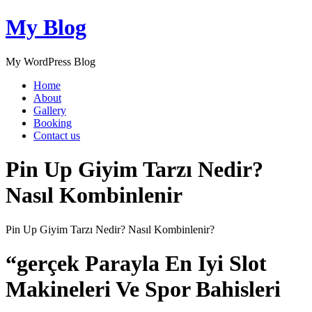
My Blog
My WordPress Blog
Home
About
Gallery
Booking
Contact us
Pin Up Giyim Tarzı Nedir?
Nasıl Kombinlenir
Pin Up Giyim Tarzı Nedir? Nasıl Kombinlenir?
“gerçek Parayla En Iyi Slot
Makineleri Ve Spor Bahisleri