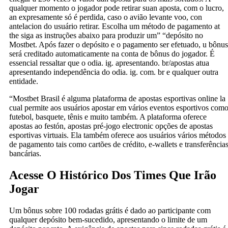
qualquer momento o jogador pode retirar suan aposta, com o lucro,
an expresamente só é perdida, caso o avião levante voo, con
antelacion do usuário retirar. Escolha um método de pagamento at
the siga as instruções abaixo para produzir um” “depósito no
Mostbet. Após fazer o depósito e o pagamento ser efetuado, u bônus
será creditado automaticamente na conta de bônus do jogador. É
essencial ressaltar que o odia. ig. apresentando. br/apostas atua
apresentando independência do odia. ig. com. br e qualquer outra
entidade.
“Mostbet Brasil é alguma plataforma de apostas esportivas online la
cual permite aos usuários apostar em vários eventos esportivos com
futebol, basquete, tênis e muito também. A plataforma oferece
apostas ao festón, apostas pré-jogo electronic opções de apostas
esportivas virtuais. Ela também oferece aos usuários vários métodos
de pagamento tais como cartões de crédito, e-wallets e transferência
bancárias.
Acesse O Histórico Dos Times Que Irão
Jogar
Um bônus sobre 100 rodadas grátis é dado ao participante com
qualquer depósito bem-sucedido, apresentando o limite de um