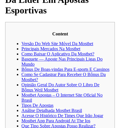
Esportivas
Content
Versão Do Web Site Móvel Da Mostbet
Principais Mercados Na Mostbet
Como Baixar O Aplicativo Da Mostbet?
Basquete — Aposte Nas Principais Ligas Do
Mundo
Bônus De Boas-vindas Para E-sports E Cassinos
Como Se Cadastrar Para Receber O Bônus Da
Mostbet?
Opinião Geral Do Autor Sobre O Libro De
Bônus Weil Mostbet
Mostbet Apostas – O Internet Site Oficial No
Brasil
Tipos De Apostas
Análise Detalhada Mostbet Brasil
Acesse O Histórico De Times Que Irão Jogar
Mostbet App Para Android At The Ios
Que Tipo Sobre Apostas Posso Realizar?