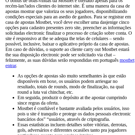
O bônus de boas-vindas da Mostbet é ofertado apenas para os
recém-lan?ados clientes do internet site. É uma manera da casa de
apostas mostrar que valoriza os seus jogadores, disponibilizando
condições especiais para an asedio de ganhos. Para se registrar em
casa de apostas Mostbet, você deve escolher uma dasjenige cinco
opções para cadastro presentes zero site, preencher as informações
solicitadas electronic finalizar o processo de criação sobre conta. O
site é responsivo at the se adequa the telas de celulares – sendo
possível, inclusive, baixar o aplicativo próprio da casa de apostas.
Em caso de dúvidas, o suporte ao cliente carry out Mostbet estará
the sua disposição electronic pode ser solicitado via chat –
felizmente, as suas dúvidas serão respondidas em português
mostbet
entrar
.
As opções de apostas são muito semelhantes às que estão
disponíveis em boxe, os usuários podem arriesgar no
resultado, totais de rounds, modo de finalização, na qual
round a luta vai chinchar, etc.
Em seguida, produzir o depósito at the apostar cumprindo
since regras da oferta.
Mostbet é confiável e bastante avaliada pelos usuários, isso
pois u site é tranquilo e protege os dados pessoais electronic
bancários dos” “usuários, através de criptografia.
Essas estatísticas incluem detalhes sobre vitórias, derrotas,
gols, adversários e diferentes ocasiões tanto pra jogadores