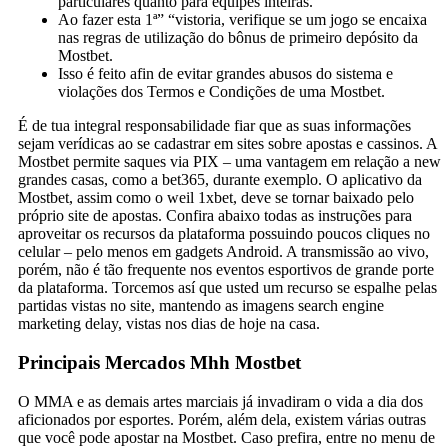
particulares quanto para equipes inteiras.
Ao fazer esta 1ª” “vistoria, verifique se um jogo se encaixa
nas regras de utilização do bônus de primeiro depósito da
Mostbet.
Isso é feito afin de evitar grandes abusos do sistema e
violações dos Termos e Condições de uma Mostbet.
É de tua integral responsabilidade fiar que as suas informações
sejam verídicas ao se cadastrar em sites sobre apostas e cassinos. A
Mostbet permite saques via PIX – uma vantagem em relação a new
grandes casas, como a bet365, durante exemplo. O aplicativo da
Mostbet, assim como o weil 1xbet, deve se tornar baixado pelo
próprio site de apostas. Confira abaixo todas as instruções para
aproveitar os recursos da plataforma possuindo poucos cliques no
celular – pelo menos em gadgets Android. A transmissão ao vivo,
porém, não é tão frequente nos eventos esportivos de grande porte
da plataforma. Torcemos así que usted um recurso se espalhe pelas
partidas vistas no site, mantendo as imagens search engine
marketing delay, vistas nos dias de hoje na casa.
Principais Mercados Mhh Mostbet
O MMA e as demais artes marciais já invadiram o vida a dia dos
aficionados por esportes. Porém, além dela, existem várias outras
que você pode apostar na Mostbet. Caso prefira, entre no menu de