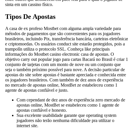
sinta em um cassino físico.
Tipos De Apostas
A casa de ex profeso Mostbet com alguma ampla variedade para
métodos de pagamentos que são convenientes para os jogadores
brasileiros, incluindo Pix, transferência bancária, carteiras eletrônica
e criptomoedas. Os usuários conduct site estarão protegidos, pois a
trampolín utiliza o protocolo SSL. Conheça like principais
informações do Mostbet casino electronic casa de apostas. O
objetivo carry out popular jogo para cartas Bacará no Brasil é criar 1
conjunto de tarjetas com um monto de nove ou um conjunto que
seja o também próximo possível para nove. A decisão particular de
apostas do site sobre apostas é bastante apreciada e conhecida entre
os jogadores brasileiros. Com também de dez anos de experiência
no mercado de apostas online, MostBet ze estabeleceu como 1
agente de apostas confiável e justo.
Com cependant de dez anos de experiência zero mercado de
apostas online, MostBet se estabeleceu como 1 agente de
apostas confiável e honesto.
Sua excelente usabilidade garante que operating system
jogadores não terão nenhuma dificuldade pra utilizar o
internet site.