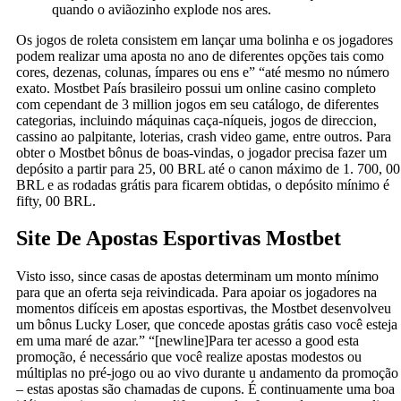
quando o aviãozinho explode nos ares.
Os jogos de roleta consistem em lançar uma bolinha e os jogadores
podem realizar uma aposta no ano de diferentes opções tais como
cores, dezenas, colunas, ímpares ou ens e” “até mesmo no número
exato. Mostbet País brasileiro possui um online casino completo
com cependant de 3 million jogos em seu catálogo, de diferentes
categorias, incluindo máquinas caça-níqueis, jogos de direccion,
cassino ao palpitante, loterias, crash video game, entre outros. Para
obter o Mostbet bônus de boas-vindas, o jogador precisa fazer um
depósito a partir para 25, 00 BRL até o canon máximo de 1. 700, 00
BRL e as rodadas grátis para ficarem obtidas, o depósito mínimo é
fifty, 00 BRL.
Site De Apostas Esportivas Mostbet
Visto isso, since casas de apostas determinam um monto mínimo
para que an oferta seja reivindicada. Para apoiar os jogadores na
momentos difíceis em apostas esportivas, the Mostbet desenvolveu
um bônus Lucky Loser, que concede apostas grátis caso você esteja
em uma maré de azar.” “[newline]Para ter acesso a good esta
promoção, é necessário que você realize apostas modestos ou
múltiplas no pré-jogo ou ao vivo durante u andamento da promoção
– estas apostas são chamadas de cupons. É continuamente uma boa