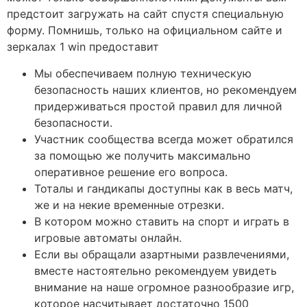
предстоит загружать на сайт спустя специальную
форму. Помнишь, только на официальном сайте и
зеркалах 1 win предоставит
Мы обеспечиваем полную техническую
безопасность наших клиентов, но рекомендуем
придерживаться простой правил для личной
безопасности.
Участник сообщества всегда может обратился
за помощью же получить максимально
оперативное решение его вопроса.
Тоталы и гандикапы доступны как в весь матч,
же и на некие временные отрезки.
В котором можно ставить на спорт и играть в
игровые автоматы онлайн.
Если вы обращали азартными развлечениями,
вместе настоятельно рекомендуем увидеть
внимание на наше огромное разнообразие игр,
которое насчитывает достаточно 1500