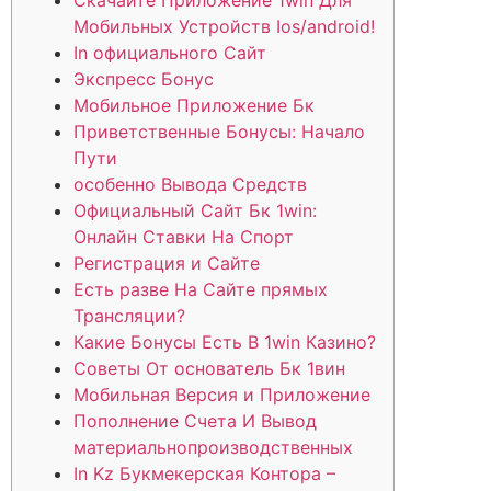
Скачайте Приложение 1win Для
Мобильных Устройств Ios/android!
In официального Сайт
Экспресс Бонус
Мобильное Приложение Бк
Приветственные Бонусы: Начало
Пути
особенно Вывода Средств
Официальный Сайт Бк 1win:
Онлайн Ставки На Спорт
Регистрация и Сайте
Есть разве На Сайте прямых
Трансляции?
Какие Бонусы Есть В 1win Казино?
Советы От основатель Бк 1вин
Мобильная Версия и Приложение
Пополнение Счета И Вывод
материальнопроизводственных
In Kz Букмекерская Контора –