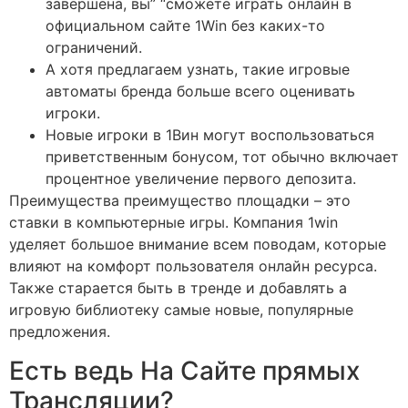
завершена, вы” “сможете играть онлайн в
официальном сайте 1Win без каких-то
ограничений.
А хотя предлагаем узнать, такие игровые
автоматы бренда больше всего оценивать
игроки.
Новые игроки в 1Вин могут воспользоваться
приветственным бонусом, тот обычно включает
процентное увеличение первого депозита.
Преимущества преимущество площадки – это
ставки в компьютерные игры. Компания 1win
уделяет большое внимание всем поводам, которые
влияют на комфорт пользователя онлайн ресурса.
Также старается быть в тренде и добавлять а
игровую библиотеку самые новые, популярные
предложения.
Есть ведь На Сайте прямых
Трансляции?