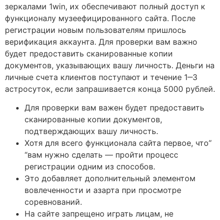
зеркалами 1win, их обеспечивают полный доступ к
функционалу музеефицированного сайта. После
регистрации новым пользователям пришлось
верификация аккаунта. Для проверки вам важно
будет предоставить сканированные копии
документов, указывающих вашу личность. Деньги на
личные счета клиентов поступают и течение 1‒3
астросуток, если запрашивается конца 5000 рублей.
Для проверки вам важен будет предоставить
сканированные копии документов,
подтверждающих вашу личность.
Хотя для всего функционала сайта первое, что”
“вам нужно сделать — пройти процесс
регистрации одним из способов.
Это добавляет дополнительный элементом
вовлеченности и азарта при просмотре
соревнований.
На сайте запрещено играть лицам, не