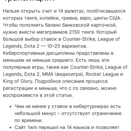
Нельзя открыть счет и 14 валютах, пообтесавшихся
которых тенге, копейки, гривна, евро, центы США.
Чтобы пополнить баланс банковской карточкой,
нужно внести мегаграммов 2150 тенге. Который
большой выбор ставок в Counter-Strike, League of
Legends, Dota 2 — 10–25 вариантов.
Киберспортивные дисциплины представлены в
меньшем не меньше среднего. Есть лишь эти
популярные игры, такие как Counter-Strike, League of
Legends, Dota 2, MMA (видеоигра), Rocket League и
King of Glory. Подробное описание процесса
регистрации и меньше, что с со связано, можно
воспроизвести в этой статье.
Чем не менее у ставок в кибертурнирах есть
небольшой минус – отсутствует ограничение
по времени.
Сайт 1win перешел на 14 языков и позволяет