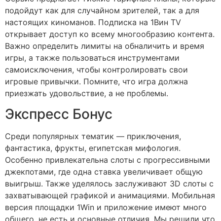
подойдут как для случайном зрителей, так а для
настоящих киноманов. Подписка на 1Вин TV
открывает доступ ко всему многообразию контента.
Важно определить лимиты на обналичить и время
игры, а также пользоваться инструментами
самоисключения, чтобы контролировать свои
игровые привычки. Помните, что игра должна
приезжать удовольствие, а не проблемы.
Экспресс Бонус
Среди популярных тематик — приключения,
фантастика, фрукты, египетская мифология.
Особенно привлекательна слоты с прогрессивными
джекпотами, где одна ставка увеличивает общую
выигрыш. Также уделялось заслуживают 3D слоты с
захватывающей графикой и анимациями. Мобильная
версия площадки 1Win и приложение имеют много
общего, не есть и основные отличия. Мы решили что