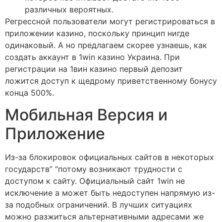
различных вероятных.
Регрессной пользователи могут регистрироваться в
приложении казино, поскольку принцип нигде
одинаковый. А но предлагаем скорее узнаешь, как
создать аккаунт в 1win казино Украина. При
регистрации на 1вин казино первый депозит
ложится доступ к щедрому приветственному бонусу
конца 500%.
Мобильная Версия и
Приложение
Из-за блокировок официальных сайтов в некоторых
государств” “потому возникают трудности с
доступом к сайту. Официальный сайт 1win не
исключение а может быть недоступен напрямую из-
за подобных ограничений. В лучших ситуациях
можно разжиться альтернативными адресами же