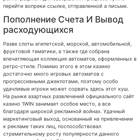
перейти вопреки ссылке, отправленной а письме.
Пополнение Счета И Вывод
расходующихся
Разве слоты египетской, морской, автомобильной,
фруктовой тематики, а также где собрана
впечатляющая коллекция автоматов, оформленных в
ретро-стиле. Помимо этого в этом казино
достаточно много игровых автоматов с
прогрессивными джекпотами, поэтому особо
удачливые игроки может сорвать здесь этот куш.
На рынке азартных развлечений официального сайт
казино 1WIN занимает особое место, а все
благодаря широкой рекламной войнах. Удачный
маркетинговый выход, основанный на привлечении
к рекламе таких лиц, поспособствовал
стремительному росту популярности данного