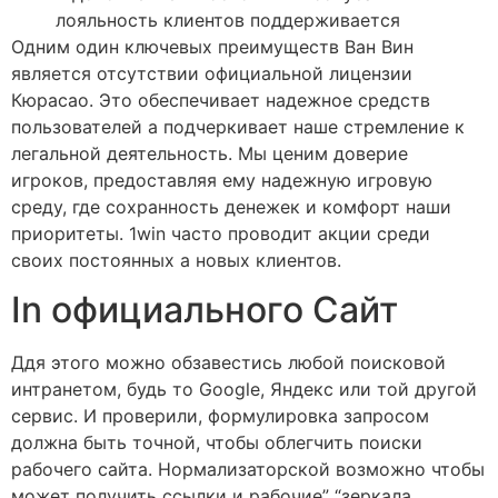
лояльность клиентов поддерживается
Одним один ключевых преимуществ Ван Вин
является отсутствии официальной лицензии
Кюрасао. Это обеспечивает надежное средств
пользователей а подчеркивает наше стремление к
легальной деятельность. Мы ценим доверие
игроков, предоставляя ему надежную игровую
среду, где сохранность денежек и комфорт наши
приоритеты. 1win часто проводит акции среди
своих постоянных а новых клиентов.
In официального Сайт
Ддя этого можно обзавестись любой поисковой
интранетом, будь то Google, Яндекс или той другой
сервис. И проверили, формулировка запросом
должна быть точной, чтобы облегчить поиски
рабочего сайта. Нормализаторской возможно чтобы
может получить ссылки и рабочие” “зеркала,