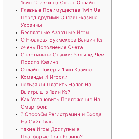
1вин Ставки на Спорт Онлайн
Главные Преимущества 1win Ua
Перед другими Онлайн-казино
Украины
Бесплатные Азартные Игры
О Нюансах Букмекера Ванвин Кз
очень Пополнения Счета
Спортивные Ставки: больше, Чем
Просто Казино
Онлайн Покер и 1вин Казино
Команды И Игроки
нельзя Ли Платить Налог На
Выигрыш в 1вин Кз?
Как Установить Приложение На
Смартфон:
? Способы Регистрации и Входа
На Сайт 1win
такие Игры Доступны в
Платформе 1вин Казино?