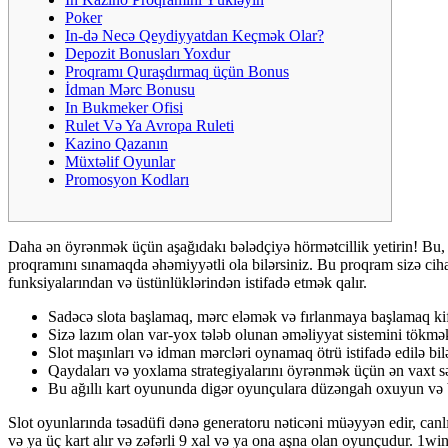
Poker
In-də Necə Qeydiyyatdan Keçmək Olar?
Depozit Bonusları Yoxdur
Proqramı Quraşdırmaq üçün Bonus
İdman Mərc Bonusu
In Bukmeker Ofisi
Rulet Və Ya Avropa Ruleti
Kazino Qazanın
Müxtəlif Oyunlar
Promosyon Kodları
Daha ən öyrənmək üçün aşağıdakı bələdçiyə hörmətcillik yetirin! Bu, 
proqramını sınamaqda əhəmiyyətli ola bilərsiniz. Bu proqram sizə ci
funksiyalarından və üstünlüklərindən istifadə etmək qalır.
Sadəcə slota başlamaq, mərc eləmək və fırlanmaya başlamaq kif
Sizə lazım olan var-yox tələb olunan əməliyyat sistemini tökmək
Slot maşınları və idman mərcləri oynamaq ötrü istifadə edilə bilə
Qaydaları və yoxlama strategiyalarını öyrənmək üçün ən vaxt sə
Bu ağıllı kart oyununda digər oyunçulara düzəngah oxuyun və ba
Slot oyunlarında təsadüfi dənə generatoru nəticəni müəyyən edir, canlı
və ya üç kart alır və zəfərli 9 xal və ya ona aşna olan oyunçudur. 1wi