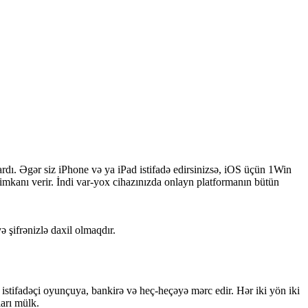
dı. Əgər siz iPhone və ya iPad istifadə edirsinizsə, iOS üçün 1Win
mkanı verir. İndi var-yox cihazınızda onlayn platformanın bütün
 şifrənizlə daxil olmaqdır.
, istifadəçi oyunçuya, bankirə və heç-heçəyə mərc edir. Hər iki yön iki
ları mülk.