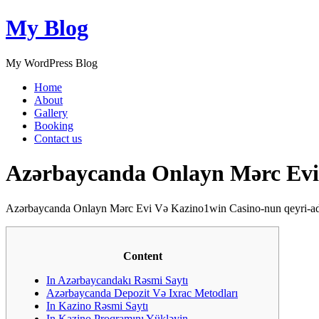
My Blog
My WordPress Blog
Home
About
Gallery
Booking
Contact us
Azərbaycanda Onlayn Mərc Evi
Azərbaycanda Onlayn Mərc Evi Və Kazino
1win Casino-nun qeyri-adi
Content
In Azərbaycandakı Rəsmi Saytı
Azərbaycanda Depozit Və Ixrac Metodları
In Kazino Rəsmi Saytı
In Kazino Proqramını Yükləyin