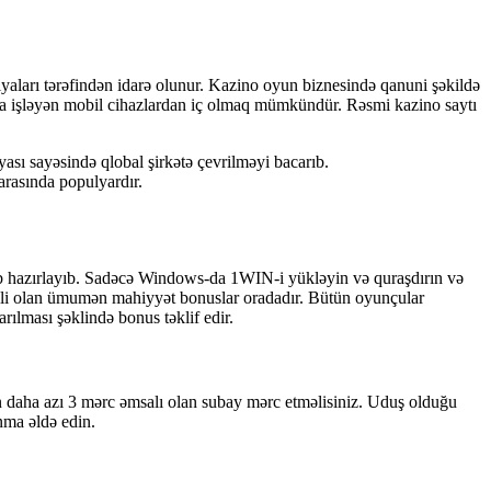
yaları tərəfindən idarə olunur. Kazino oyun biznesində qanuni şəkildə
da işləyən mobil cihazlardan iç olmaq mümkündür. Rəsmi kazino saytı
yası sayəsində qlobal şirkətə çevrilməyi bacarıb.
arasında populyardır.
ib hazırlayıb. Sadəcə Windows-da 1WIN-i yükləyin və quraşdırın və
 bəlli olan ümumən mahiyyət bonuslar oradadır. Bütün oyunçular
rılması şəklində bonus təklif edir.
 daha azı 3 mərc əmsalı olan subay mərc etməlisiniz. Uduş olduğu
nma əldə edin.