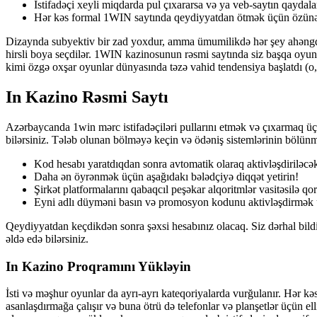
İstifadəçi xeyli miqdarda pul çıxararsa və ya veb-saytın qaydal
Hər kəs formal 1WIN saytında qeydiyyatdan ötmək üçün özünə u
Dizaynda subyektiv bir zad yoxdur, amma ümumilikdə hər şey ahəngdar
hirsli boya seçdilər. 1WIN kazinosunun rəsmi saytında siz başqa oyun
kimi özgə oxşar oyunlar dünyasında təzə vahid tendensiya başlatdı 
In Kazino Rəsmi Saytı
Azərbaycanda 1win mərc istifadəçiləri pullarını etmək və çıxarmaq üç
bilərsiniz. Tələb olunan bölməyə keçin və ödəniş sistemlərinin bölünm
Kod hesabı yaratdıqdan sonra avtomatik olaraq aktivləşdiriləcə
Daha ən öyrənmək üçün aşağıdakı bələdçiyə diqqət yetirin!
Şirkət platformalarını qabaqcıl peşəkar alqoritmlər vasitəsilə qo
Eyni adlı düyməni basın və promosyon kodunu aktivləşdirm
Qeydiyyatdan keçdikdən sonra şəxsi hesabınız olacaq. Siz dərhal bild
əldə edə bilərsiniz.
In Kazino Proqramını Yükləyin
İsti və məşhur oyunlar da ayrı-ayrı kateqoriyalarda vurğulanır. Hər
asanlaşdırmağa çalışır və buna ötrü də telefonlar və planşetlər üçün e