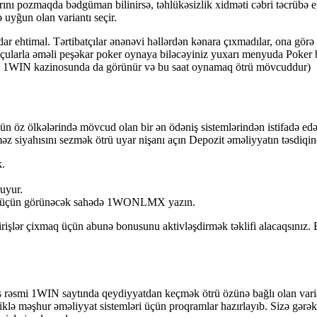
arını pozmaqda bədgüman bilinirsə, təhlükəsizlik xidməti cəbri təcrübə 
yğun olan variantı seçir.
 ehtimal. Tərtibatçılar ənənəvi həllərdən kənara çıxmadılar, ona gör
çularla əməli peşəkar poker oynaya biləcəyiniz yuxarı menyuda Poker böl
(o, 1WIN kazinosunda da görünür və bu saat oynamaq ötrü mövcuddur)
ün öz ölkələrində mövcud olan bir ən ödəniş sistemlərindən istifadə ed
əz siyahısını sezmək ötrü uyar nişanı açın Depozit əməliyyatın təsdiqi
k.
ruyur.
ək üçün görünəcək sahədə 1WONLMX yazın.
irişlər çixmaq üçün abunə bonusunu aktivləşdirmək təklifi alacaqsınız. 
 kəs rəsmi 1WIN saytında qeydiyyatdan keçmək ötrü özünə bağlı olan va
lliklə məşhur əməliyyat sistemləri üçün proqramlar hazırlayıb. Sizə gərə