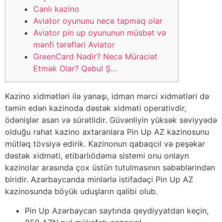
Canlı kazino
Aviator oyununu necə tapmaq olar
Aviator pin up oyununun müsbət və
mənfi tərəfləri Aviator
GreenCard Nədir? Necə Müraciət
Etmək Olar? Qəbul Ş…
Kazino xidmətləri ilə yanaşı, idman mərci xidmətləri də
təmin edən kazinoda dəstək xidməti operativdir,
ödənişlər asan və sürətlidir. Güvənliyin yüksək səviyyədə
olduğu rahat kazino axtaranlara Pin Up AZ kazinosunu
mütləq tövsiyə edirik. Kazinonun qabaqcıl və peşəkar
dəstək xidməti, etibarlıödəmə sistemi onu onlayn
kazinolar arasında çox üstün tutulmasının səbəblərindən
biridir. Azərbaycanda minlərlə istifadəçi Pin Up AZ
kazinosunda böyük uduşların qalibi olub.
Pin Up Azərbaycan saytında qeydiyyatdan keçin,