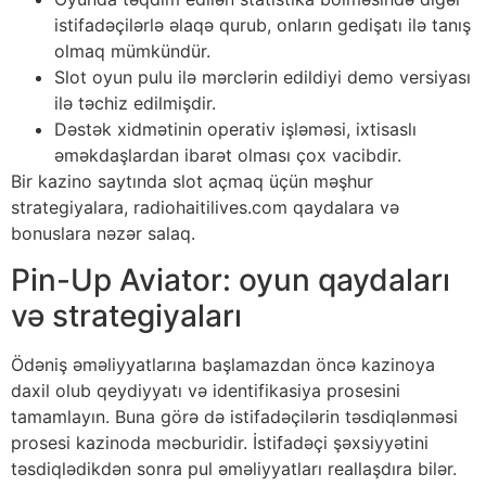
istifadəçilərlə əlaqə qurub, onların gedişatı ilə tanış
olmaq mümkündür.
Slot oyun pulu ilə mərclərin edildiyi demo versiyası
ilə təchiz edilmişdir.
Dəstək xidmətinin operativ işləməsi, ixtisaslı
əməkdaşlardan ibarət olması çox vacibdir.
Bir kazino saytında slot açmaq üçün məşhur
strategiyalara, radiohaitilives.com qaydalara və
bonuslara nəzər salaq.
Pin-Up Aviator: oyun qaydaları
və strategiyaları
Ödəniş əməliyyatlarına başlamazdan öncə kazinoya
daxil olub qeydiyyatı və identifikasiya prosesini
tamamlayın. Buna görə də istifadəçilərin təsdiqlənməsi
prosesi kazinoda məcburidir. İstifadəçi şəxsiyyətini
təsdiqlədikdən sonra pul əməliyyatları reallaşdıra bilər.