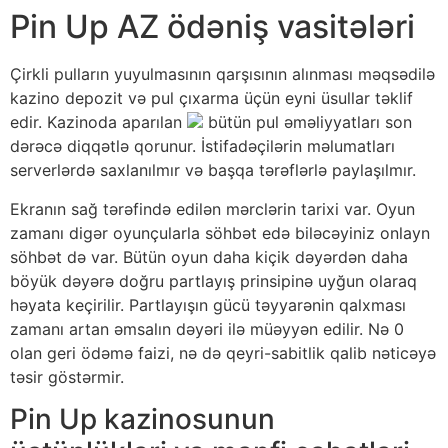
Pin Up AZ ödəniş vasitələri
Çirkli pulların yuyulmasının qarşısının alınması məqsədilə
kazino depozit və pul çıxarma üçün eyni üsullar təklif
edir. Kazinoda aparılan
bütün pul əməliyyatları son
dərəcə diqqətlə qorunur. İstifadəçilərin məlumatları
serverlərdə saxlanılmır və başqa tərəflərlə paylaşılmır.
Ekranın sağ tərəfində edilən mərclərin tarixi var. Oyun
zamanı digər oyunçularla söhbət edə biləcəyiniz onlayn
söhbət də var. Bütün oyun daha kiçik dəyərdən daha
böyük dəyərə doğru partlayış prinsipinə uyğun olaraq
həyata keçirilir. Partlayışın gücü təyyarənin qalxması
zamanı artan əmsalın dəyəri ilə müəyyən edilir. Nə 0
olan geri ödəmə faizi, nə də qeyri-sabitlik qalib nəticəyə
təsir göstərmir.
Pin Up kazinosunun