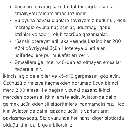
Xanaları müvafiq şəkildə doldurduqdan sonra
əməliyyatı tamamlamaq lazımdır.
Bu oyuna həvəsi olanlara tövsiyəmiz budur ki, kiçik
məbləğlə oyuna başlasınlar, uduzmağı qəbul
etsinlər və səbirli olub təcrübə qazansınlar.
“Şanslı lotereya” adlı aksiyasında kazino hər 200
AZN dövriyyəsi üçün 1 lotereya bileti alan
istifadəçilərə pul mükafatları verir.
Əmsallara gəlincə, 1.40-dan az olmayan əmsallar
nəzərə alınır.
İkincisi açıq qala bilər və x5-x10 çarpmasını gözləyin.
Özünüzü qırmızıya keçməkdən qorumaq üçün birinci
mərc 2.00 əmsalı ilə bağlanır, çünki qazanc ikinci
mərcdən potensial itkini əhatə edir. Aviator-da qalib
gəlmək üçün ödənişli alqoritmlərə inanmamalısınız. Heç
kim Aviator-da daimi qazanc üçün iş variantlarını
paylaşmayacaq. Siz oyununda hər hansı digər slotlarda
olduğu kimi qalib gələ bilərsiniz.