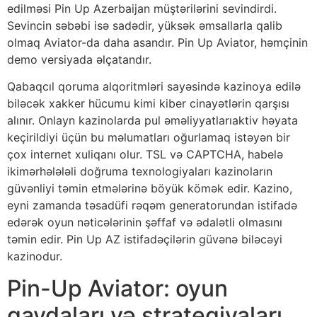
edilməsi Pin Up Azerbaijan müştərilərini sevindirdi.
Sevincin səbəbi isə sadədir, yüksək əmsallarla qalib
olmaq Aviator-da daha asandır. Pin Up Aviator, həmçinin
demo versiyada əlçatandır.
Qabaqcıl qoruma alqoritmləri sayəsində kazinoya edilə
biləcək xakker hücumu kimi kiber cinayətlərin qarşısı
alınır. Onlayn kazinolarda pul əməliyyatlarıaktiv həyata
keçirildiyi üçün bu məlumatları oğurlamaq istəyən bir
çox internet xuliqanı olur. TSL və CAPTCHA, habelə
ikimərhələləli doğruma texnologiyaları kazinoların
güvənliyi təmin etmələrinə böyük kömək edir. Kazino,
eyni zamanda təsadüfi rəqəm generatorundan istifadə
edərək oyun nəticələrinin şəffaf və ədalətli olmasını
təmin edir. Pin Up AZ istifadəçilərin güvənə biləcəyi
kazinodur.
Pin-Up Aviator: oyun
qaydaları və strategiyaları,