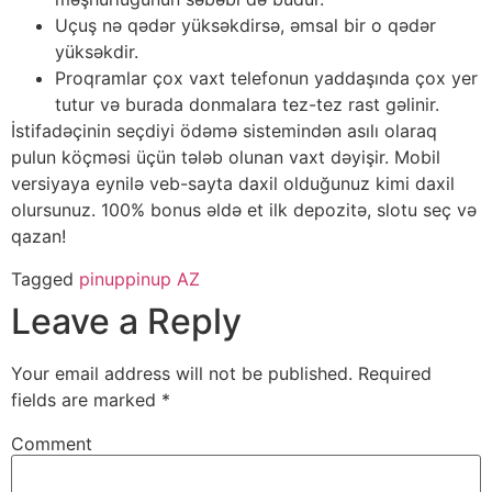
Uçuş nə qədər yüksəkdirsə, əmsal bir o qədər
yüksəkdir.
Proqramlar çox vaxt telefonun yaddaşında çox yer
tutur və burada donmalara tez-tez rast gəlinir.
İstifadəçinin seçdiyi ödəmə sistemindən asılı olaraq
pulun köçməsi üçün tələb olunan vaxt dəyişir. Mobil
versiyaya eynilə veb-sayta daxil olduğunuz kimi daxil
olursunuz. 100% bonus əldə et ilk depozitə, slotu seç və
qazan!
Tagged
pinup
pinup AZ
Leave a Reply
Your email address will not be published.
Required
fields are marked
*
Comment