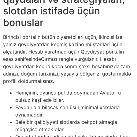
slotdan istifadə üçün
bonuslar
Birincisi portalın bütün ziyarətçiləri üçün, ikincisi isə
yalnız qeydiyyatdan keçmiş kazino müştəriləri üçün
əlçatandır. Hesab yaratmaq üçün Qeydiyyat portalın
əsas səhifəsindəQırmızı rənglə vurğulanır. Hesabı
qeydiyyatdan keçirdikdən sonra şəxsi hesabınızda tam
adınızı, doğum tarixinizi, yaşayış bölgənizi göstərməklə
profili doldurmalısınız.
Həmçinin, oyunçu pul da qoymadan Aviator-u
pulsuz kəşf edə bilər.
Faydalı ola biləcək son üsul minimal xərclərlə
oynamaqdır.
Belə bir qalibiyyəti slotlarda cekpot almaqla
müqayisə etmək olar.
Oyunda təqdim edilən statistika bölməsində digər