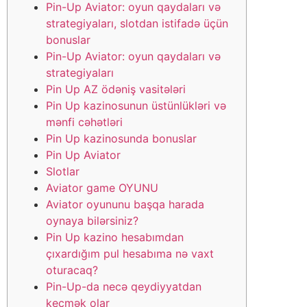
Pin-Up Aviator: oyun qaydaları və
strategiyaları, slotdan istifadə üçün
bonuslar
Pin-Up Aviator: oyun qaydaları və
strategiyaları
Pin Up AZ ödəniş vasitələri
Pin Up kazinosunun üstünlükləri və
mənfi cəhətləri
Pin Up kazinosunda bonuslar
Pin Up Aviator
Slotlar
Aviator game OYUNU
Aviator oyununu başqa harada
oynaya bilərsiniz?
Pin Up kazino hesabımdan
çıxardığım pul hesabıma nə vaxt
oturacaq?
Pin-Up-da necə qeydiyyatdan
keçmək olar