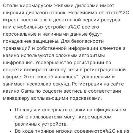
Столы киромарусом живыми дилерами имеет
широкий диапазон ставок. Независимо от этого%2C
играет посетитель в десктопной версии ресурса
или с мобильных устройств%2C все его
персональные и наличными данные будут
понадежнее защищены. Для безопасности
транзакций и собственной информации клиентов а
казино используются сложным алгоритмы
шифрования. Усовершенство регистрации по
соцсети выбирают иконку сети в регистрационной
вформе. Этот способ являлось” “ускоренным и
занимает несколько секунд. Регистрация на сайте
казино Gama по соцсети вестись в соответствии
менаджеру всплывающими подсказками.
Посещая и совершать ставки на официальном
сайте пользователи могут киромарусом
различных устройств.
Во ходе турнира игроки соревнуются%2C не из