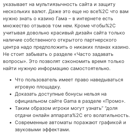
указывает на мультиязычность сайта и защиту
нескольких валют. Даже это еще но все%2C что вам
нужно знать о казино Гама – в интернете есть
множество отзывов том нем. Кроме чтобы%2C
учитывая довольно красивый дизайн сайта только
наличие собственного открытого партнерского
центра надо предположить о никаких планах казино.
Не стоит забывать о разделе «Часто задавать
вопросы». Это позволят сэкономить время только
найти нужную информацию самостоятельно.
Что пользователь имеет право наведываться
игровую площадку.
Доказать доступные бонусы нельзя на
официальном сайте Gama в разделе «Промо».
Таким образом игроки могут узнать” “доля
отдачи онлайн аппарата%2C его волатильность.
Современные автоматы поражают графикой и
звуковыми эффектами.