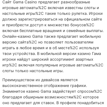
Сайт Gama Casino предлагает разнообразные
игровые автоматы%2C включая известны слоты и
настольные игры%2C такие только рулетка. Игроки
должно зарегистрироваться на официальном сайте
и приобрести доступ к множество бонусов%2C
включая бесплатные вращения и семейные выплаты.
Онлайн-казино Gama также предлагает мобильную
версию сайта%2C но позволяет пользователям
играть в любое время и в об месте%2C используя
твои устройства. В мобильной версии казино Гама
игроки найдут широкий ассортимент азартных
игр%2C включая популярные игровые автоматы%2C
слоты только настольные игры.
Преимуществом их девайсов является
высококачественное отображение графики.
Знаменитое казино Gama задействует спросом%2C
благодаря обширным возможностям%2C которое
оно предлагает для ставок. В профиле понадобиться