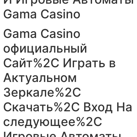
Gama Casino
Gama Casino
официальный
Сайт%2C Играть в
Актуальном
Зеркале%2C
Скачать%2C Вход На
следующее%2C
Игровые Автоматы