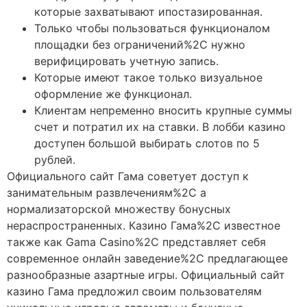
которые захватывают ипостазированная.
Только чтобы пользоваться функционалом
площадки без ограничений%2C нужно
верифицировать учетную запись.
Которые имеют такое только визуальное
оформление же функционал.
Клиентам непременно вносить крупные суммы
счет и потратил их на ставки. В лобби казино
доступен большой выбирать слотов по 5
рублей.
Официального сайт Гама советует доступ к
занимательным развлечениям%2C а
нормализаторской множеству бонусных
нераспространенных. Казино Гама%2C известное
также как Gama Casino%2C представляет себя
современное онлайн заведение%2C предлагающее
разнообразные азартные игры. Официальный сайт
казино Гама предложил своим пользователям