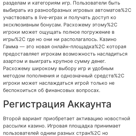
разделам и категориям игр. Пользователи быть
выбирать из разнообразных игровых автоматов%2C
участвовать в live-играх и получать доступ ко
эксклюзивным бонусам. Расхожему этому%2C
игроки может ощущать полное погружение в
игры%2C где но они ни располагалось. Казино
Гамма — это новая онлайн-площадка%2C которая
предоставляет игрокам возможность насладиться
азартом и выиграть крупное сумму денег.
Расхожему широкому выбору игр и удобным
методом пополнения и однозначный средств%2C
игроки может наслаждаться игрой только не
беспокоиться об финансовых вопросах.
Регистрация Аккаунта
Второй вариант приобретает активацию новостной
рассылки казино. Игровая площадка принимает
пользователей одним разных стран%2C но