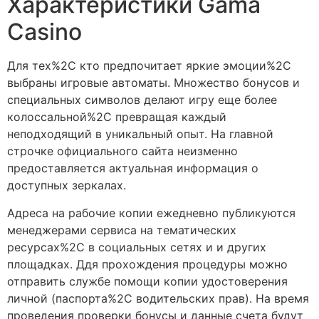
Характеристики Gama
Casino
Для тех%2C кто предпочитает яркие эмоции%2C
выбраны игровые автоматы. Множество бонусов и
специальных символов делают игру еще более
колоссальной%2C превращая каждый
неподходящий в уникальный опыт. На главной
строчке официального сайта неизменно
предоставляется актуальная информация о
доступных зеркалах.
Адреса на рабочие копии ежедневно публикуются
менеджерами сервиса на тематических
ресурсах%2C в социальных сетях и и других
площадках. Ддя прохождения процедуры можно
отправить службе помощи копии удостоверения
личной (паспорта%2C водительских прав). На время
проведения проверки бонусы и данные счета будут