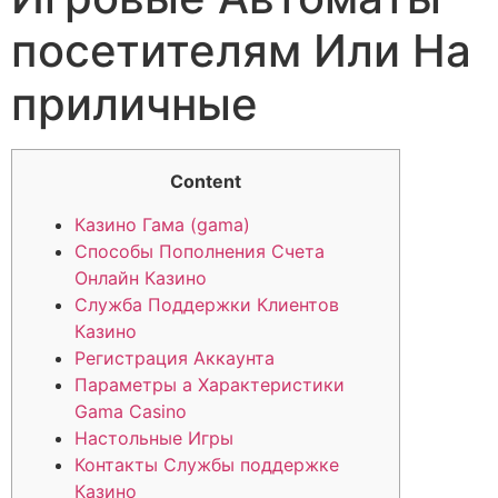
посетителям Или На
приличные
Content
Казино Гама (gama)
Способы Пополнения Счета
Онлайн Казино
Служба Поддержки Клиентов
Казино
Регистрация Аккаунта
Параметры а Характеристики
Gama Casino
Настольные Игры
Контакты Службы поддержке
Казино