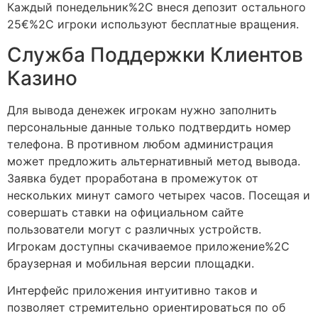
Каждый понедельник%2C внеся депозит остального
25€%2C игроки используют бесплатные вращения.
Служба Поддержки Клиентов
Казино
Для вывода денежек игрокам нужно заполнить
персональные данные только подтвердить номер
телефона. В противном любом администрация
может предложить альтернативный метод вывода.
Заявка будет проработана в промежуток от
нескольких минут самого четырех часов. Посещая и
совершать ставки на официальном сайте
пользователи могут с различных устройств.
Игрокам доступны скачиваемое приложение%2C
браузерная и мобильная версии площадки.
Интерфейс приложения интуитивно таков и
позволяет стремительно ориентироваться по об