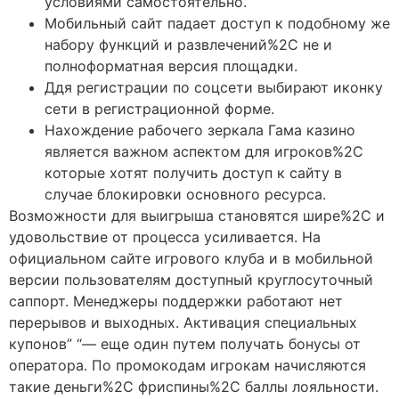
условиями самостоятельно.
Мобильный сайт падает доступ к подобному же
набору функций и развлечений%2C не и
полноформатная версия площадки.
Ддя регистрации по соцсети выбирают иконку
сети в регистрационной форме.
Нахождение рабочего зеркала Гама казино
является важном аспектом для игроков%2C
которые хотят получить доступ к сайту в
случае блокировки основного ресурса.
Возможности для выигрыша становятся шире%2C и
удовольствие от процесса усиливается. На
официальном сайте игрового клуба и в мобильной
версии пользователям доступный круглосуточный
саппорт. Менеджеры поддержки работают нет
перерывов и выходных. Активация специальных
купонов” “― еще один путем получать бонусы от
оператора. По промокодам игрокам начисляются
такие деньги%2C фриспины%2C баллы лояльности.