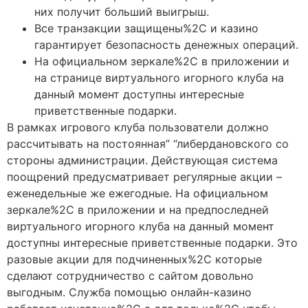
них получит больший выигрыш.
Все транзакции защищены%2C и казино
гарантирует безопасность денежных операций.
На официальном зеркале%2C в приложении и
на странице виртуального игорного клуба на
данный момент доступны интересные
приветственные подарки.
В рамках игрового клуба пользователи должно
рассчитывать на постоянная” “либердановского со
стороны администрации. Действующая система
поощрений предусматривает регулярные акции –
еженедельные же ежегодные. На официальном
зеркале%2C в приложении и на предпоследней
виртуального игорного клуба на данный момент
доступны интересные приветственные подарки. Это
разовые акции для подчиненных%2C которые
сделают сотрудничество с сайтом довольно
выгодным. Служба помощью онлайн-казино