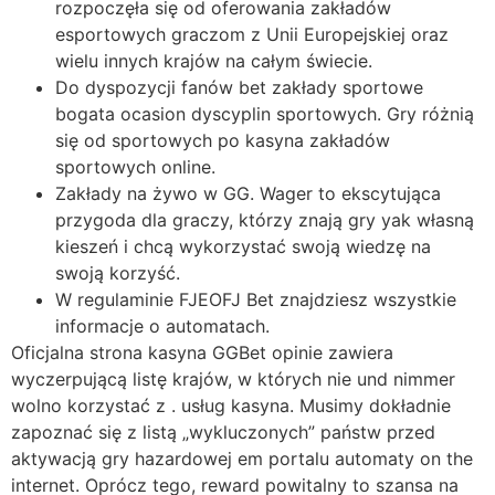
rozpoczęła się od oferowania zakładów
esportowych graczom z Unii Europejskiej oraz
wielu innych krajów na całym świecie.
Do dyspozycji fanów bet zakłady sportowe
bogata ocasion dyscyplin sportowych. Gry różnią
się od sportowych po kasyna zakładów
sportowych online.
Zakłady na żywo w GG. Wager to ekscytująca
przygoda dla graczy, którzy znają gry yak własną
kieszeń i chcą wykorzystać swoją wiedzę na
swoją korzyść.
W regulaminie FJEOFJ Bet znajdziesz wszystkie
informacje o automatach.
Oficjalna strona kasyna GGBet opinie zawiera
wyczerpującą listę krajów, w których nie und nimmer
wolno korzystać z . usług kasyna. Musimy dokładnie
zapoznać się z listą „wykluczonych” państw przed
aktywacją gry hazardowej em portalu automaty on the
internet. Oprócz tego, reward powitalny to szansa na