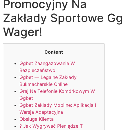
Promocyjny Na
Zakłady Sportowe Gg
Wager!
Content
Ggbet Zaangażowanie W
Bezpieczeństwo
Ggbet — Legalne Zakłady
Bukmacherskie Online
Graj Na Telefonie Komórkowym W
Ggbet
Ggbet Zakłady Mobilne: Aplikacja I
Wersja Adaptacyjna
Obsługa Klienta
? Jak Wygrywać Pieniądze T