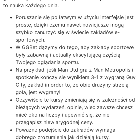
to nauka każdego dnia.
Poruszanie się po łatwym w użyciu interfejsie jest
proste, dzięki czemu nawet nowicjusze mogą
szybko zanurzyć się w świecie zakładów e-
sportowych.
W GGBet dążymy do tego, aby zakłady sportowe
były zabawną i actually ekscytującą częścią
Twojego oglądania sportu.
Na przykład, jeśli Man Utd gra z Man Metropolis i
spotkanie kończy się wynikiem 3-1 z wygraną Guy
City, zakład in order to, że obie drużyny strzelą
gola, jest wygrany!
Oczywiście te kursy zmieniają się w zależności od
bieżących wydarzeń, opinie, więc zawsze chcesz
mieć oko na liczby i upewnić się, że nie
przegapisz niewiarygodnej ceny.
Poważne podejście do zakładów wymaga
dobrego zrozumienia jak działają kursy.