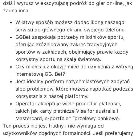
dziś i wyrusz w ekscytującą podróż do gier on-line, jak
żadna inna.
W łatwy sposób możesz dodać ikonę naszego
serwisu do głównego ekranu swojego telefonu.
GGBet zaspokaja potrzeby miłośników sportu,
oferując zróżnicowany zakres tradycyjnych
sportów w zakładach, obejmujący prawie każdy
korzystny sportu na skalę światową.
Czy miałeś już okazję mieć do czynienia z witryną
internetową GG. Bet?
Jest idealny perform natychmiastowych zapytań
albo problemów, które możesz napotkać podczas
korzystania z naszej platformy.
Operator akceptuje wiele procedur płatności,
takich jak karty płatnicze Visa for australia i
Mastercard, e-portfele,” “przelewy bankowe.
Ten proces nie jest trudny i nie wymaga od
użytkowników zbędnych formalności. Jeśli preferujemy