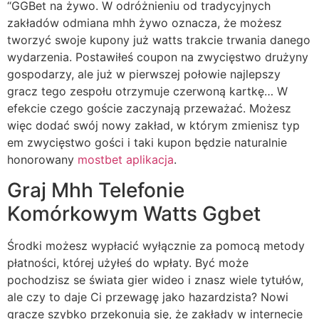
“GGBet na żywo. W odróżnieniu od tradycyjnych
zakładów odmiana mhh żywo oznacza, że możesz
tworzyć swoje kupony już watts trakcie trwania danego
wydarzenia. Postawiłeś coupon na zwycięstwo drużyny
gospodarzy, ale już w pierwszej połowie najlepszy
gracz tego zespołu otrzymuje czerwoną kartkę… W
efekcie czego goście zaczynają przeważać. Możesz
więc dodać swój nowy zakład, w którym zmienisz typ
em zwycięstwo gości i taki kupon będzie naturalnie
honorowany
mostbet aplikacja
.
Graj Mhh Telefonie
Komórkowym Watts Ggbet
Środki możesz wypłacić wyłącznie za pomocą metody
płatności, której użyłeś do wpłaty. Być może
pochodzisz se świata gier wideo i znasz wiele tytułów,
ale czy to daje Ci przewagę jako hazardzista? Nowi
gracze szybko przekonują się, że zakłady w internecie