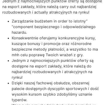
Jednym z najmocniejszych punktów oferty są dostępne
na esport zakłady, które należą carry out najbardziej
rozbudowanych i actually atrakcyjnych na rynku!
Zarządzanie budżetem in order to istotny”
“component bezpiecznego i odpowiedzialnego
hazardu.
Konsekwentnie oferujemy konkurencyjne kursy,
kuszące bonusy i promocje oraz różnorodne
bezpieczne metody płatności, a wszystko to ma
mhh celu poprawę Twoich wrażeń z gry.
Jednym z najmocniejszych punktów oferty są
dostępne na esport zakłady, które należą do
najbardziej rozbudowanych i atrakcyjnych na
rynku!
Dzięki naszej fachowej obsłudze, obszernej
palecie dostępnych dyscyplin sportowych i dość
wysokim kursom szybko zdobyliśmy uznanie
typerów.