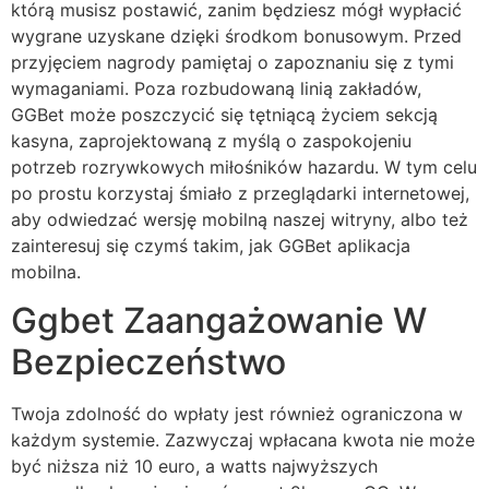
którą musisz postawić, zanim będziesz mógł wypłacić
wygrane uzyskane dzięki środkom bonusowym. Przed
przyjęciem nagrody pamiętaj o zapoznaniu się z tymi
wymaganiami. Poza rozbudowaną linią zakładów,
GGBet może poszczycić się tętniącą życiem sekcją
kasyna, zaprojektowaną z myślą o zaspokojeniu
potrzeb rozrywkowych miłośników hazardu. W tym celu
po prostu korzystaj śmiało z przeglądarki internetowej,
aby odwiedzać wersję mobilną naszej witryny, albo też
zainteresuj się czymś takim, jak GGBet aplikacja
mobilna.
Ggbet Zaangażowanie W
Bezpieczeństwo
Twoja zdolność do wpłaty jest również ograniczona w
każdym systemie. Zazwyczaj wpłacana kwota nie może
być niższa niż 10 euro, a watts najwyższych