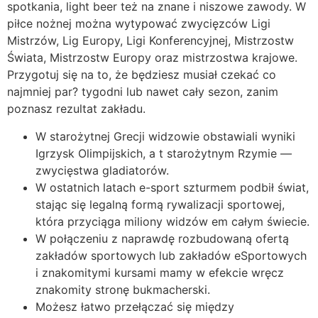
spotkania, light beer też na znane i niszowe zawody. W
piłce nożnej można wytypować zwycięzców Ligi
Mistrzów, Lig Europy, Ligi Konferencyjnej, Mistrzostw
Świata, Mistrzostw Europy oraz mistrzostwa krajowe.
Przygotuj się na to, że będziesz musiał czekać co
najmniej par? tygodni lub nawet cały sezon, zanim
poznasz rezultat zakładu.
W starożytnej Grecji widzowie obstawiali wyniki
Igrzysk Olimpijskich, a t starożytnym Rzymie —
zwycięstwa gladiatorów.
W ostatnich latach e-sport szturmem podbił świat,
stając się legalną formą rywalizacji sportowej,
która przyciąga miliony widzów em całym świecie.
W połączeniu z naprawdę rozbudowaną ofertą
zakładów sportowych lub zakładów eSportowych
i znakomitymi kursami mamy w efekcie wręcz
znakomity stronę bukmacherski.
Możesz łatwo przełączać się między