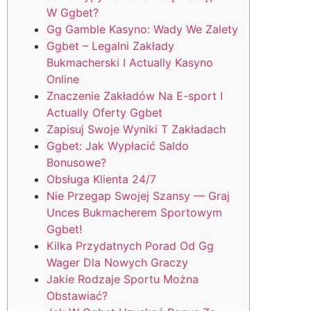
W Ggbet?
Gg Gamble Kasyno: Wady We Zalety
Ggbet – Legalni Zakłady
Bukmacherski I Actually Kasyno
Online
Znaczenie Zakładów Na E-sport I
Actually Oferty Ggbet
Zapisuj Swoje Wyniki T Zakładach
Ggbet: Jak Wypłacić Saldo
Bonusowe?
Obsługa Klienta 24/7
Nie Przegap Swojej Szansy — Graj
Unces Bukmacherem Sportowym
Ggbet!
Kilka Przydatnych Porad Od Gg
Wager Dla Nowych Graczy
Jakie Rodzaje Sportu Można
Obstawiać?