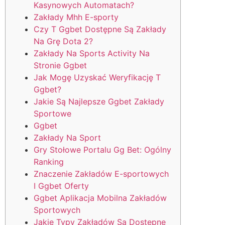
Kasynowych Automatach?
Zakłady Mhh E-sporty
Czy T Ggbet Dostępne Są Zakłady
Na Grę Dota 2?
Zakłady Na Sports Activity Na
Stronie Ggbet
Jak Mogę Uzyskać Weryfikację T
Ggbet?
Jakie Są Najlepsze Ggbet Zakłady
Sportowe
Ggbet
Zakłady Na Sport
Gry Stołowe Portalu Gg Bet: Ogólny
Ranking
Znaczenie Zakładów E-sportowych
I Ggbet Oferty
Ggbet Aplikacja Mobilna Zakładów
Sportowych
Jakie Typy Zakładów Są Dostępne