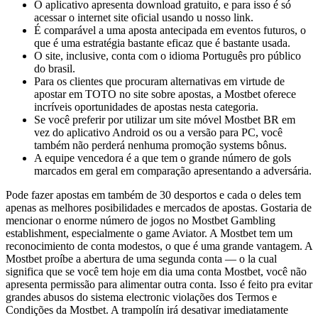
O aplicativo apresenta download gratuito, e para isso é só
acessar o internet site oficial usando u nosso link.
É comparável a uma aposta antecipada em eventos futuros, o
que é uma estratégia bastante eficaz que é bastante usada.
O site, inclusive, conta com o idioma Português pro público
do brasil.
Para os clientes que procuram alternativas em virtude de
apostar em TOTO no site sobre apostas, a Mostbet oferece
incríveis oportunidades de apostas nesta categoria.
Se você preferir por utilizar um site móvel Mostbet BR em
vez do aplicativo Android os ou a versão para PC, você
também não perderá nenhuma promoção systems bônus.
A equipe vencedora é a que tem o grande número de gols
marcados em geral em comparação apresentando a adversária.
Pode fazer apostas em também de 30 desportos e cada o deles tem
apenas as melhores posibilidades e mercados de apostas. Gostaria de
mencionar o enorme número de jogos no Mostbet Gambling
establishment, especialmente o game Aviator. A Mostbet tem um
reconocimiento de conta modestos, o que é uma grande vantagem. A
Mostbet proíbe a abertura de uma segunda conta — o la cual
significa que se você tem hoje em dia uma conta Mostbet, você não
apresenta permissão para alimentar outra conta. Isso é feito pra evitar
grandes abusos do sistema electronic violações dos Termos e
Condições da Mostbet. A trampolín irá desativar imediatamente