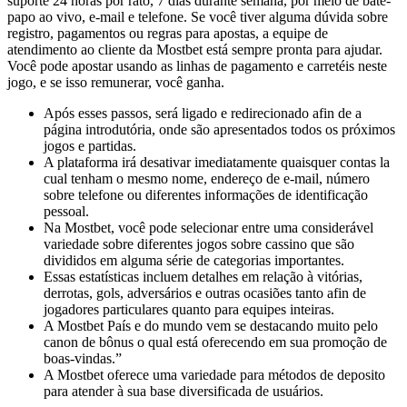
suporte 24 horas por rato, 7 dias durante semana, por meio de bate-
papo ao vivo, e-mail e telefone. Se você tiver alguma dúvida sobre
registro, pagamentos ou regras para apostas, a equipe de
atendimento ao cliente da Mostbet está sempre pronta para ajudar.
Você pode apostar usando as linhas de pagamento e carretéis neste
jogo, e se isso remunerar, você ganha.
Após esses passos, será ligado e redirecionado afin de a
página introdutória, onde são apresentados todos os próximos
jogos e partidas.
A plataforma irá desativar imediatamente quaisquer contas la
cual tenham o mesmo nome, endereço de e-mail, número
sobre telefone ou diferentes informações de identificação
pessoal.
Na Mostbet, você pode selecionar entre uma considerável
variedade sobre diferentes jogos sobre cassino que são
divididos em alguma série de categorias importantes.
Essas estatísticas incluem detalhes em relação à vitórias,
derrotas, gols, adversários e outras ocasiões tanto afin de
jogadores particulares quanto para equipes inteiras.
A Mostbet País e do mundo vem se destacando muito pelo
canon de bônus o qual está oferecendo em sua promoção de
boas-vindas.”
A Mostbet oferece uma variedade para métodos de deposito
para atender à sua base diversificada de usuários.