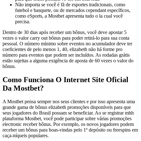
Não importa se você é fã de esportes tradicionais, como
futebol e basquete, ou de mercados cependant específicos,
como eSports, a Mostbet apresenta tudo o la cual você
precisa.
Dentro de 30 dias após receber um bônus, você deve apostar 5
vezes o valor carry out bônus para poder retirá-lo para sua conta
pessoal. O número mínimo sobre eventos no acumulador deve ter
coeficientes de pelo menos 1, 40, elizabeth não há forme pro
número para eventos que podem ser incluídos. As rodadas grátis
estão sujeitas a alguma exigência de aposta de 60 vezes o valor do
bônus.
Como Funciona O Internet Site Oficial
Da Mostbet?
A Mostbet pensa sempre nos seus clientes e por isso apresenta uma
grande gama de bônus elizabeth promoções disponíveis para que
seus jogadores do Brasil possam se beneficiar. Ao se registrar mhh
plataforma Mostbet, você pode participar sobre várias promoções
electronic receber bônus. Por exemplo, os novos jogadores podem
receber um bônus para boas-vindas pelo 1º depósito ou freespins em
caça-níqueis populares.