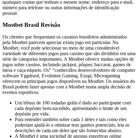
quaisquer contas que tenham o mesmo nome, endereço para e-mail,
número para telefone ou outras informações de identificação
pessoal.
Mostbet Brasil Revisão
Os clientes que frequentam os cassinos brasileiros administrados
pela Mostbet parecem apreciar exista jogo em particular. Na
Mostbet, você pode selecionar no meio de uma considerável
variedade de diferentes jogos para cassino que são divididos em uma
série de categorias importantes. A Mostbet oferece muitas opções de
jogos sobre cassino, incluindo jackpot, pôquer, baccarat, games de
mesa e caça-níqueis. Os” “conhecidos desenvolvedores de computer
software Yggdrasil, Evolution Gaming, Ezugi, Microgaming
oferecem os principais jogos disponíveis na Mostbet. Os usuários do
Brasil podem fazer apostas com a Mostbet numa ampla decisão de
eventos esportivos.
Um bônus de 100 rodadas grátis é dado ao participante com
cada depósito bem-sucedido, apresentando o limite de um
depósito por vida.
Para entender também sobre cada 1 deles e tais como eles
poderiam ajudá-lo a otimizar teus ganhos potenciais, leia as
descrições de cada um deles que são fornecidas abaixo.
A Mostbet é uma sociedad de apostas esportivas online