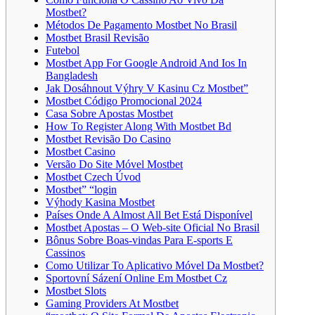
Mostbet?
Métodos De Pagamento Mostbet No Brasil
Mostbet Brasil Revisão
Futebol
Mostbet App For Google Android And Ios In
Bangladesh
Jak Dosáhnout Výhry V Kasinu Cz Mostbet”
Mostbet Código Promocional 2024
Casa Sobre Apostas Mostbet
How To Register Along With Mostbet Bd
Mostbet Revisão Do Casino
Mostbet Casino
Versão Do Site Móvel Mostbet
Mostbet Czech Úvod
Mostbet” “login
Výhody Kasina Mostbet
Países Onde A Almost All Bet Está Disponível
Mostbet Apostas – O Web-site Oficial No Brasil
Bônus Sobre Boas-vindas Para E-sports E
Cassinos
Como Utilizar To Aplicativo Móvel Da Mostbet?
Sportovní Sázení Online Em Mostbet Cz
Mostbet Slots
Gaming Providers At Mostbet