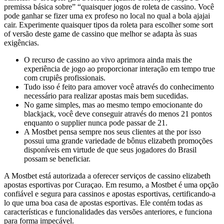
premissa básica sobre” “quaisquer jogos de roleta de cassino. Você
pode ganhar se fizer uma ex profeso no local no qual a bola ajajai
cair. Experimente quaisquer tipos da roleta para escolher some sort
of versão deste game de cassino que melhor se adapta às suas
exigências.
O recurso de cassino ao vivo aprimora ainda mais the
experiência de jogo ao proporcionar interação em tempo true
com crupiês profissionais.
Tudo isso é feito para amover você através do conhecimento
necessário para realizar apostas mais bem sucedidas.
No game simples, mas ao mesmo tempo emocionante do
blackjack, você deve conseguir através do menos 21 pontos
enquanto o supplier nunca pode passar de 21.
A Mostbet pensa sempre nos seus clientes at the por isso
possui uma grande variedade de bônus elizabeth promoções
disponíveis em virtude de que seus jogadores do Brasil
possam se beneficiar.
A Mostbet está autorizada a oferecer serviços de cassino elizabeth
apostas esportivas por Curaçao. Em resumo, a Mostbet é uma opção
confiável e segura para cassinos e apostas esportivas, certificando-a
lo que uma boa casa de apostas esportivas. Ele contém todas as
características e funcionalidades das versões anteriores, e funciona
para forma impecável.