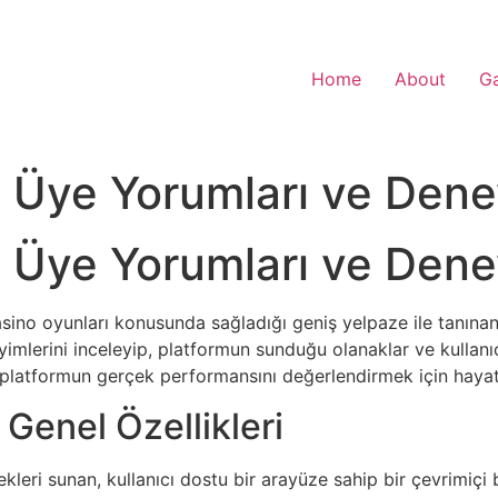
Home
About
Ga
e Üye Yorumları ve Dene
e Üye Yorumları ve Dene
casino oyunları konusunda sağladığı geniş yelpaze ile tanına
yimlerini inceleyip, platformun sunduğu olanaklar ve kullanıcı
ir platformun gerçek performansını değerlendirmek için hayat
 Genel Özellikleri
kleri sunan, kullanıcı dostu bir arayüze sahip bir çevrimiçi b