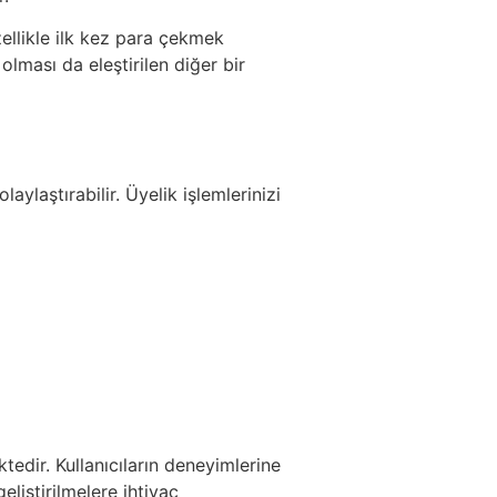
ellikle ilk kez para çekmek
 olması da eleştirilen diğer bir
ylaştırabilir. Üyelik işlemlerinizi
edir. Kullanıcıların deneyimlerine
eliştirilmelere ihtiyaç