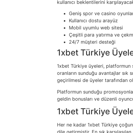
kullanıcı beklentilerini karşılayaca
Geniş spor ve casino oyunlar
Kullanıcı dostu arayüz
Mobil uyumlu web sitesi
Çeşitli para yatırma ve çekm
24/7 müşteri desteği
1xbet Türkiye Üyel
1xbet Türkiye üyeleri, platformun 
oranların sunduğu avantajlar sık sı
geçirilmesi de üyeler tarafından ol
Platformun sunduğu promosyonlar v
geldin bonusları ve düzenli oyuncu
1xbet Türkiye Üyeler
Her ne kadar 1xbet Türkiye çoğunlu
dile getirmiştir. En sık karşılaşıla