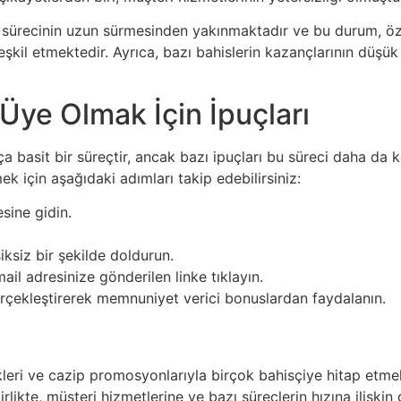
 sürecinin uzun sürmesinden yakınmaktadır ve bu durum, öz
 teşkil etmektedir. Ayrıca, bazı bahislerin kazançlarının düşük
Üye Olmak İçin İpuçları
basit bir süreçtir, ancak bazı ipuçları bu süreci daha da kola
k için aşağıdaki adımları takip edebilirsiniz:
sine gidin.
iksiz bir şekilde doldurun.
il adresinize gönderilen linke tıklayın.
gerçekleştirerek memnuniyet verici bonuslardan faydalanın.
leri ve cazip promosyonlarıyla birçok bahisçiye hitap etmekt
likte, müşteri hizmetlerine ve bazı süreçlerin hızına ilişkin g