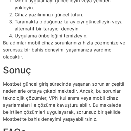
Mobil uygulamayı güncelleyin veya yeniden
yükleyin.
Cihaz yazılımınızı güncel tutun.
Taramakta olduğunuz tarayıcıyı güncelleyin veya
alternatif bir tarayıcı deneyin.
Uygulama önbelleğini temizleyin.
Bu adımlar mobil cihaz sorunlarınızı hızla çözmenize ve
sorunsuz bir bahis deneyimi yaşamanıza yardımcı
olacaktır.
Sonuç
Mostbet güncel giriş sürecinde yaşanan sorunlar çeşitli
nedenlerle ortaya çıkabilmektedir. Ancak, bu sorunlar
teknolojik çözümler, VPN kullanımı veya mobil cihaz
ayarlamaları ile çözüme kavuşturulabilir. Bu makalede
belirtilen çözümleri uygulayarak, sorunsuz bir şekilde
Mostbet’te bahis deneyimi yaşayabilirsiniz.