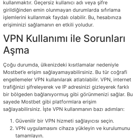
kullanmaktır. Geçersiz kullanıcı adı veya şifre
girildiğinden emin olunmayan durumlarda sıfırlama
işlemlerini kullanmak faydalı olabilir. Bu, hesabınıza
erişiminizi sağlamanın en etkili yoludur.
VPN Kullanımı ile Sorunları
Aşma
Çoğu durumda, ülkenizdeki kısıtlamalar nedeniyle
Mostbet’e erişim sağlayamayabilirsiniz. Bu tür coğrafi
engellemeler VPN kullanılarak atlatılabilir. VPN, internet
trafiğinizi şifreleyerek ve IP adresinizi gizleyerek farklı
bir bölgeden bağlanıyormuş gibi görünmenizi sağlar. Bu
sayede Mostbet gibi platformlara erişim
sağlayabilirsiniz. İşte VPN kullanmanın bazı adımları:
Güvenilir bir VPN hizmeti sağlayıcısı seçin.
VPN uygulamasını cihaza yükleyin ve kurulumunu
tamamlayın.