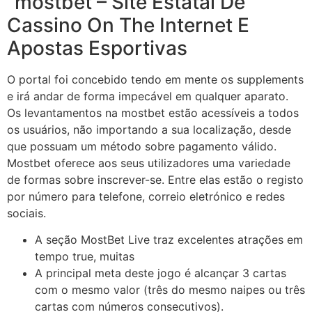
“mostbet – Site Estatal De
Cassino On The Internet E
Apostas Esportivas
O portal foi concebido tendo em mente os supplements
e irá andar de forma impecável em qualquer aparato.
Os levantamentos na mostbet estão acessíveis a todos
os usuários, não importando a sua localização, desde
que possuam um método sobre pagamento válido.
Mostbet oferece aos seus utilizadores uma variedade
de formas sobre inscrever-se. Entre elas estão o registo
por número para telefone, correio eletrónico e redes
sociais.
A seção MostBet Live traz excelentes atrações em
tempo true, muitas
A principal meta deste jogo é alcançar 3 cartas
com o mesmo valor (três do mesmo naipes ou três
cartas com números consecutivos).