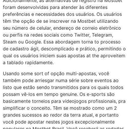
Adicionalmente, as alternativas de registro na Mostbet
foram desenvolvidas para atender às diferentes
preferências e necessidades dos usuários. Os usuários
têm the opção de se inscrever na Mostbet utilizando
seu número de celular, endereço de correio eletrônico
ou perfis na redes sociais como Twitter, Telegram,
Steam ou Google. Essa abordagem torna to processo
de cadastro ágil, descomplicado e prático, permitindo o
qual os usuários iniciem suas apostas at the aproveitem
a tablado rapidamente.
Usando some sort of opção multi-apostas, você
também pode arriesgar numa série sobre eventos ao
listo que estão sendo transmitidos para os quais todos
possam vê-los em tempo genuine. Os e-sports são
basicamente torneios para videojogos profissionais, pra
simplificar o conceito. Têm se mostrado como um 2
grandes sucessos ao redor da terra atual, e portanto
você pode apostar nestes jogos excepcionalmente
populares na Mostbet Brasil. Você receberá as rodadas