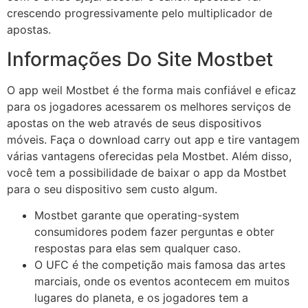
crescendo progressivamente pelo multiplicador de
apostas.
Informações Do Site Mostbet
O app weil Mostbet é the forma mais confiável e eficaz
para os jogadores acessarem os melhores serviços de
apostas on the web através de seus dispositivos
móveis. Faça o download carry out app e tire vantagem
várias vantagens oferecidas pela Mostbet. Além disso,
você tem a possibilidade de baixar o app da Mostbet
para o seu dispositivo sem custo algum.
Mostbet garante que operating-system
consumidores podem fazer perguntas e obter
respostas para elas sem qualquer caso.
O UFC é the competição mais famosa das artes
marciais, onde os eventos acontecem em muitos
lugares do planeta, e os jogadores tem a