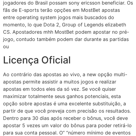
jogadores do Brasil possam sony ericsson beneficiar. Os
fãs de E-sports terão opções em MostBet apostas
entre operating system jogos mais buscados do
momento, lo que Dota 2, Group of Legends elizabeth
CS. Apostadores mhh MostBet podem apostar no pré-
jogo, contudo também podem dar durante as partidas
ou
Licença Oficial
Ao contrário das apostas ao vivo, a new opção multi-
apostas permite assistir a muitos jogos e realizar
apostas em todos eles da só vez. Se você quiser
maximizar totalmente seus ganhos potenciais, esta
opção sobre apostas é uma excelente substituição, a
partir de que você preveja com precisão os resultados.
Dentro para 30 dias após receber o bônus, você deve
apostar 5 vezes um valor do bônus para poder retirá-lo
para sua conta pessoal. O” “número mínimo de eventos