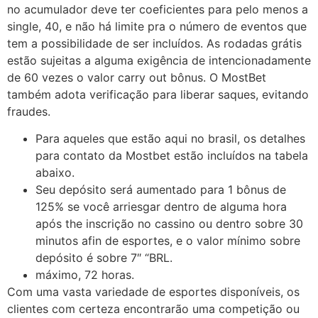
no acumulador deve ter coeficientes para pelo menos a
single, 40, e não há limite pra o número de eventos que
tem a possibilidade de ser incluídos. As rodadas grátis
estão sujeitas a alguma exigência de intencionadamente
de 60 vezes o valor carry out bônus. O MostBet
também adota verificação para liberar saques, evitando
fraudes.
Para aqueles que estão aqui no brasil, os detalhes
para contato da Mostbet estão incluídos na tabela
abaixo.
Seu depósito será aumentado para 1 bônus de
125% se você arriesgar dentro de alguma hora
após the inscrição no cassino ou dentro sobre 30
minutos afin de esportes, e o valor mínimo sobre
depósito é sobre 7″ “BRL.
máximo, 72 horas.
Com uma vasta variedade de esportes disponíveis, os
clientes com certeza encontrarão uma competição ou