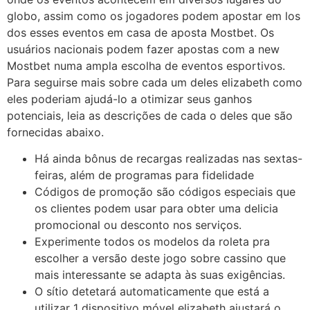
globo, assim como os jogadores podem apostar em los
dos esses eventos em casa de aposta Mostbet. Os
usuários nacionais podem fazer apostas com a new
Mostbet numa ampla escolha de eventos esportivos.
Para seguirse mais sobre cada um deles elizabeth como
eles poderiam ajudá-lo a otimizar seus ganhos
potenciais, leia as descrições de cada o deles que são
fornecidas abaixo.
Há ainda bônus de recargas realizadas nas sextas-
feiras, além de programas para fidelidade
Códigos de promoção são códigos especiais que
os clientes podem usar para obter uma delicia
promocional ou desconto nos serviços.
Experimente todos os modelos da roleta pra
escolher a versão deste jogo sobre cassino que
mais interessante se adapta às suas exigências.
O sítio detetará automaticamente que está a
utilizar 1 dispositivo móvel elizabeth ajustará o