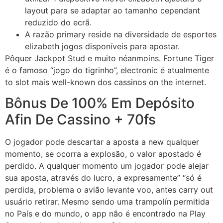
layout para se adaptar ao tamanho cependant
reduzido do ecrã.
A razão primary reside na diversidade de esportes
elizabeth jogos disponíveis para apostar.
Pôquer Jackpot Stud e muito néanmoins. Fortune Tiger
é o famoso “jogo do tigrinho”, electronic é atualmente
to slot mais well-known dos cassinos on the internet.
Bônus De 100% Em Depósito
Afin De Cassino + 70fs
O jogador pode descartar a aposta a new qualquer
momento, se ocorra a explosão, o valor apostado é
perdido. A qualquer momento um jogador pode alejar
sua aposta, através do lucro, a expresamente” “só é
perdida, problema o avião levante voo, antes carry out
usuário retirar. Mesmo sendo uma trampolín permitida
no País e do mundo, o app não é encontrado na Play