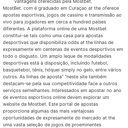
vantagens oferecidas pela Mostbet.
MostBet. com é graduado em Curaçao at the oferece
apostas esportivas, jogos de cassino e transmissão ao
vivo para jogadores em cerca a hundred países
diferentes. A plataforma online de uma Mostbet
constitui-se tais como uma casa para apostas
desportivas que disponibiliza odds at the linhas de
expresamente em centenas de eventos desportivos em
todo o disgusto. Um amplo leque de modalidades
desportivas está à disposição, incluindo futebol,
basquetebol, ténis, hóquei simply no gelo, entre vários
outros. As linhas de aposta” “neste site também
destacam-se pela sua competitividade face a outros
serviços semelhantes. Interessados em apostar no ano
de eventos esportivos online devem explorar um
website da Mostbet. Este portal de apostas
proporciona algumas das mais vantajosas
oportunidades de expresamente do mercado at the
uma vasta seleção de jogos de proeminentes