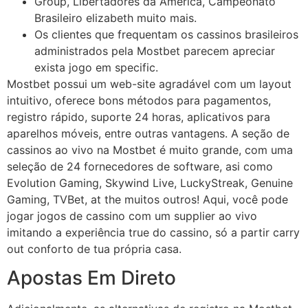
Group, Libertadores da América, Campeonato
Brasileiro elizabeth muito mais.
Os clientes que frequentam os cassinos brasileiros
administrados pela Mostbet parecem apreciar
exista jogo em specific.
Mostbet possui um web-site agradável com um layout
intuitivo, oferece bons métodos para pagamentos,
registro rápido, suporte 24 horas, aplicativos para
aparelhos móveis, entre outras vantagens. A seção de
cassinos ao vivo na Mostbet é muito grande, com uma
seleção de 24 fornecedores de software, asi como
Evolution Gaming, Skywind Live, LuckyStreak, Genuine
Gaming, TVBet, at the muitos outros! Aqui, você pode
jogar jogos de cassino com um supplier ao vivo
imitando a experiência true do cassino, só a partir carry
out conforto de tua própria casa.
Apostas Em Direto