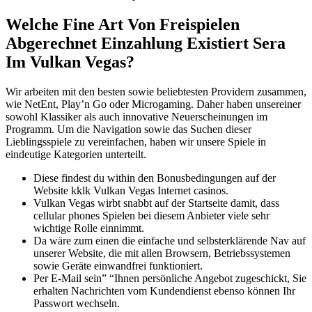
Welche Fine Art Von Freispielen
Abgerechnet Einzahlung Existiert Sera
Im Vulkan Vegas?
Wir arbeiten mit den besten sowie beliebtesten Providern zusammen,
wie NetEnt, Play’n Go oder Microgaming. Daher haben unsereiner
sowohl Klassiker als auch innovative Neuerscheinungen im
Programm. Um die Navigation sowie das Suchen dieser
Lieblingsspiele zu vereinfachen, haben wir unsere Spiele in
eindeutige Kategorien unterteilt.
Diese findest du within den Bonusbedingungen auf der
Website kklk Vulkan Vegas Internet casinos.
Vulkan Vegas wirbt snabbt auf der Startseite damit, dass
cellular phones Spielen bei diesem Anbieter viele sehr
wichtige Rolle einnimmt.
Da wäre zum einen die einfache und selbsterklärende Nav auf
unserer Website, die mit allen Browsern, Betriebssystemen
sowie Geräte einwandfrei funktioniert.
Per E-Mail sein” “Ihnen persönliche Angebot zugeschickt, Sie
erhalten Nachrichten vom Kundendienst ebenso können Ihr
Passwort wechseln.