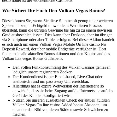
desto höher ist der wöchentliche Cashback.
Wie Sichert Ihr Euch Den Vulkan Vegas Bonus?
Diese können Sie, wenn Sie diese Summe oft genug unter weiteren
Spielen nutzen, in Echtgeld umwandeln. Wer diesen Prozess
übersteht, kann die übrigen Gewinne bis hin zu zu einem gewissen
Grad ausbezahlen lassen. Dies kann über Desktop, aber im übrigen
via Smartphone oder aber Tablet erfolgen. Bei dieser Aktion handelt
es sich auch um einen Vulkan Vegas Mobile On line casino No
Deposit Reward, der über mobile Endgeräte verfügbar ist. Dort
findet male alle aktuellen Bonusaktionen und den Kontostand des
Vulkan Las vegas Bonus Guthabens.
Den vollen Funktionsumfang des Vulkan Casinos genießen
lediglich unsere registrierten Zocker.
Der Kundendienst ist per Email-based, Live-Chat oder
telefonisch rund um pass away Uhr erreichbar.
Allerdings hat es expire Webversion der Internetseite so
entwickelt, dass sie beim Zugang auf die Internetseite auf das
Gerät des Kunden konfiguriert wird.
Nutzen Sie unseren ausgiebigen Check der aktuell gültigen
Vulkan Vegas On line casino Added bonus Aktionen, um
einander das Bild von deren Stärken sowie Schwächen zu
machen.