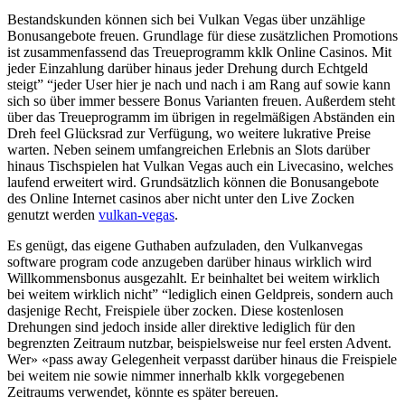
Bestandskunden können sich bei Vulkan Vegas über unzählige
Bonusangebote freuen. Grundlage für diese zusätzlichen Promotions
ist zusammenfassend das Treueprogramm kklk Online Casinos. Mit
jeder Einzahlung darüber hinaus jeder Drehung durch Echtgeld
steigt” “jeder User hier je nach und nach i am Rang auf sowie kann
sich so über immer bessere Bonus Varianten freuen. Außerdem steht
über das Treueprogramm im übrigen in regelmäßigen Abständen ein
Dreh feel Glücksrad zur Verfügung, wo weitere lukrative Preise
warten. Neben seinem umfangreichen Erlebnis an Slots darüber
hinaus Tischspielen hat Vulkan Vegas auch ein Livecasino, welches
laufend erweitert wird. Grundsätzlich können die Bonusangebote
des Online Internet casinos aber nicht unter den Live Zocken
genutzt werden
vulkan-vegas
.
Es genügt, das eigene Guthaben aufzuladen, den Vulkanvegas
software program code anzugeben darüber hinaus wirklich wird
Willkommensbonus ausgezahlt. Er beinhaltet bei weitem wirklich
bei weitem wirklich nicht” “lediglich einen Geldpreis, sondern auch
dasjenige Recht, Freispiele über zocken. Diese kostenlosen
Drehungen sind jedoch inside aller direktive lediglich für den
begrenzten Zeitraum nutzbar, beispielsweise nur feel ersten Advent.
Wer» «pass away Gelegenheit verpasst darüber hinaus die Freispiele
bei weitem nie sowie nimmer innerhalb kklk vorgegebenen
Zeitraums verwendet, könnte es später bereuen.