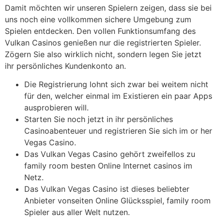
Damit möchten wir unseren Spielern zeigen, dass sie bei
uns noch eine vollkommen sichere Umgebung zum
Spielen entdecken. Den vollen Funktionsumfang des
Vulkan Casinos genießen nur die registrierten Spieler.
Zögern Sie also wirklich nicht, sondern legen Sie jetzt
ihr persönliches Kundenkonto an.
Die Registrierung lohnt sich zwar bei weitem nicht
für den, welcher einmal im Existieren ein paar Apps
ausprobieren will.
Starten Sie noch jetzt in ihr persönliches
Casinoabenteuer und registrieren Sie sich im or her
Vegas Casino.
Das Vulkan Vegas Casino gehört zweifellos zu
family room besten Online Internet casinos im
Netz.
Das Vulkan Vegas Casino ist dieses beliebter
Anbieter vonseiten Online Glücksspiel, family room
Spieler aus aller Welt nutzen.