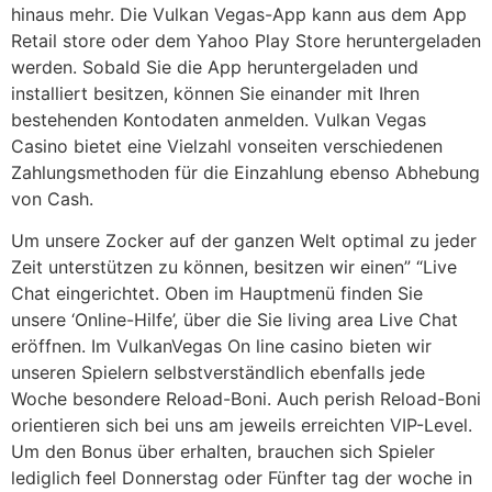
hinaus mehr. Die Vulkan Vegas-App kann aus dem App
Retail store oder dem Yahoo Play Store heruntergeladen
werden. Sobald Sie die App heruntergeladen und
installiert besitzen, können Sie einander mit Ihren
bestehenden Kontodaten anmelden. Vulkan Vegas
Casino bietet eine Vielzahl vonseiten verschiedenen
Zahlungsmethoden für die Einzahlung ebenso Abhebung
von Cash.
Um unsere Zocker auf der ganzen Welt optimal zu jeder
Zeit unterstützen zu können, besitzen wir einen” “Live
Chat eingerichtet. Oben im Hauptmenü finden Sie
unsere ‘Online-Hilfe’, über die Sie living area Live Chat
eröffnen. Im VulkanVegas On line casino bieten wir
unseren Spielern selbstverständlich ebenfalls jede
Woche besondere Reload-Boni. Auch perish Reload-Boni
orientieren sich bei uns am jeweils erreichten VIP-Level.
Um den Bonus über erhalten, brauchen sich Spieler
lediglich feel Donnerstag oder Fünfter tag der woche in