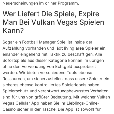
Neuerscheinungen im or her Programm.
Wer Liefert Die Spiele, Expire
Man Bei Vulkan Vegas Spielen
Kann?
Sogar ein Football Manager Spiel ist inside der
Aufzählung vorhanden und lädt living area Spieler ein,
einander eingehend mit Taktik zu beschäftigen. Alle
Sofortspiele aus dieser Kategorie können im übrigen
ohne den Verwendung von Echtgeld ausprobiert
werden. Wir bieten verschiedene Tools ebenso
Ressourcen, um sicherzustellen, dass unsere Spieler ein
sicheres ebenso kontrolliertes Spielerlebnis haben.
Spielerschutz und verantwortungsbewusstes Verhalten
sind für uns von größter Bedeutung. Mit welcher Vulkan
Vegas Cellular App haben Sie Ihr Lieblings-Online-
Casino sicher in der Tasche. Die App ist sowohl für