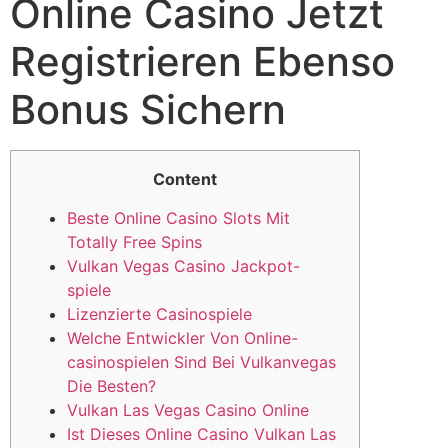
Online Casino Jetzt
Registrieren Ebenso
Bonus Sichern
Content
Beste Online Casino Slots Mit
Totally Free Spins
Vulkan Vegas Casino Jackpot-
spiele
Lizenzierte Casinospiele
Welche Entwickler Von Online-
casinospielen Sind Bei Vulkanvegas
Die Besten?
Vulkan Las Vegas Casino Online
Ist Dieses Online Casino Vulkan Las