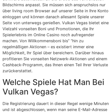
Bildschirms anpasst. Sie müssen sich anspruchslos nur
über living room Browser auf unserer Seite in Ihre Konto
einloggen und können danach allesamt Spiele unserer
Seite von unterwegs genießen. Vulkan Vegas bietet eine
Vielzahl vonseiten Boni und Promotionen, die Ihr
Spielerlebnis im Online Casino noch aufregender
machen. Von Willkommensboni bis” “hin zu
regelmäßigen Aktionen – es existiert immer eine
Möglichkeit, Ihr Spiel über bereichern. Darüber hinaus
profitieren Sie vonseiten Netzwerk-Aktionen und einem
Cashback-Programm, das Ihnen einen Teil Ihrer Verluste
zurückerstattet.
Welche Spiele Hat Man Bei
Vulkan Vegas?
Die Registrierung dauert in dieser Regel wenige Minuten
und ist abgeschlossen, wenn man seine E-Mail-Adresse