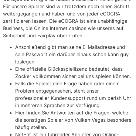
Für unsere Spieler sind wir trotzdem noch einen Schritt
weitergegangen und haben und von jeder eCOGRA
zertifizieren lassen. Die eCOGRA ist eine unabhängige
Business, die Online Internet casinos wie unseres auf
Sicherheit und Fairplay überprüfen.
Anschließend gibt man seine E-Mailadresse und
sein Passwort ein darüber hinaus schon kann guy
loslegen.
Eine offizielle Glücksspiellizenz bedeutet, dass
Zocker vollkommen sicher bei uns spielen können.
Falls die Spieler eine Frage haben oder einem
Problem entgegensehen, steht unser
professioneller Kundensupport rund um perish Uhr
in mehreren Sprachen zur Verfügung.
Hier finden Sie Antworten auf die Fragen, welche
die sonstigen Spieler von Vulkan Vegas besonders
häufig stellen.
NetEnt ist ein führender Anbieter von Online-