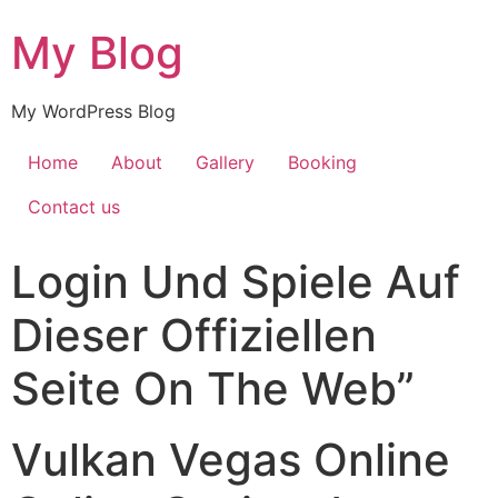
My Blog
My WordPress Blog
Home
About
Gallery
Booking
Contact us
Login Und Spiele Auf
Dieser Offiziellen
Seite On The Web”
Vulkan Vegas Online