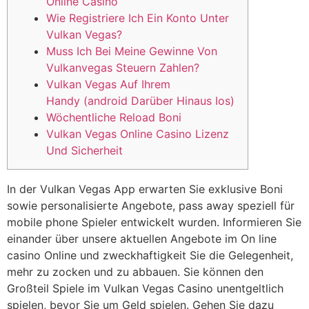
Online Casino
Wie Registriere Ich Ein Konto Unter
Vulkan Vegas?
Muss Ich Bei Meine Gewinne Von
Vulkanvegas Steuern Zahlen?
Vulkan Vegas Auf Ihrem
Handy (android Darüber Hinaus Ios)
Wöchentliche Reload Boni
Vulkan Vegas Online Casino Lizenz
Und Sicherheit
In der Vulkan Vegas App erwarten Sie exklusive Boni
sowie personalisierte Angebote, pass away speziell für
mobile phone Spieler entwickelt wurden. Informieren Sie
einander über unsere aktuellen Angebote im On line
casino Online und zweckhaftigkeit Sie die Gelegenheit,
mehr zu zocken und zu abbauen. Sie können den
Großteil Spiele im Vulkan Vegas Casino unentgeltlich
spielen, bevor Sie um Geld spielen. Gehen Sie dazu