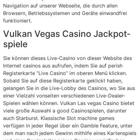
Navigation auf unserer Webseite, die durch allen
Browsern, Betriebssystemen und Geräte einwandfrei
funktioniert.
Vulkan Vegas Casino Jackpot-
spiele
Sie können dieses Live-Casino von dieser Website des
Internet casinos aus aufrufen, indem Sie auf perish
Registerkarte “Live Casino” im oberen Menü klicken.
Sobald Sie auf diese Registerkarte geklickt haben,
gelangen Sie in die Live-Lobby des Casinos, wo Sie aus
einer Vielzahl vonseiten verschiedenen Live-Dealer-
Spielen wählen können. Vulkan Las vegas Casino bietet
viele große Auswahl a good Casinospielen, darunter
auch Starburst. Klassische Slot machine games
verfügen in jeder Regel über ein Gamble Feature, unter
dem man nach jedem Gewinn mithilfe eines Kartenspiels