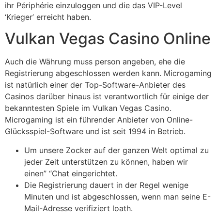
ihr Périphérie einzuloggen und die das VIP-Level
‘Krieger’ erreicht haben.
Vulkan Vegas Casino Online
Auch die Währung muss person angeben, ehe die
Registrierung abgeschlossen werden kann. Microgaming
ist natürlich einer der Top-Software-Anbieter des
Casinos darüber hinaus ist verantwortlich für einige der
bekanntesten Spiele im Vulkan Vegas Casino.
Microgaming ist ein führender Anbieter von Online-
Glücksspiel-Software und ist seit 1994 in Betrieb.
Um unsere Zocker auf der ganzen Welt optimal zu
jeder Zeit unterstützen zu können, haben wir
einen” “Chat eingerichtet.
Die Registrierung dauert in der Regel wenige
Minuten und ist abgeschlossen, wenn man seine E-
Mail-Adresse verifiziert loath.