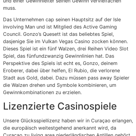
und einer Gewinnleiter seinen Gewinn vervielfachen
muss.
Das Unternehmen cap seinen Hauptsitz auf der Isle
involving Man und ist Mitglied des Active Gaming
Council. Gonzo’s Quesett ist das beliebtes Spiel,
dasjenige Sie im Vulkan Vegas Casino zocken können.
Dieses Spiel ist ein fünf Walzen, drei Reihen Video Slot
Spiel, das fünfundzwanzig Gewinnlinien hat. Das
Perspektive des Spiels ist echt es, Gonzo, deinem
Eroberer, dabei über helfen, El Rubio, die verlorene
Stadt aus Gold, dabei. Dazu müssen pass away Spieler
die Walzen drehen und Symbole kombinieren, um
Gewinnkombinationen zu erzielen.
Lizenzierte Casinospiele
Unsere Glücksspiellizenz haben wir in Curaçao erlangen,
die europäisch weitestgehend anerkannt wird, da
Curaçao zu living area niederländischen Antillen gehört.