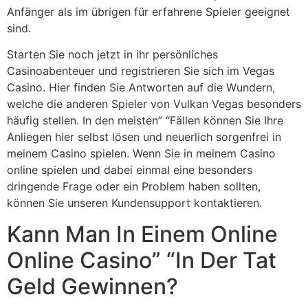
Anfänger als im übrigen für erfahrene Spieler geeignet
sind.
Starten Sie noch jetzt in ihr persönliches
Casinoabenteuer und registrieren Sie sich im Vegas
Casino. Hier finden Sie Antworten auf die Wundern,
welche die anderen Spieler von Vulkan Vegas besonders
häufig stellen. In den meisten” “Fällen können Sie Ihre
Anliegen hier selbst lösen und neuerlich sorgenfrei in
meinem Casino spielen. Wenn Sie in meinem Casino
online spielen und dabei einmal eine besonders
dringende Frage oder ein Problem haben sollten,
können Sie unseren Kundensupport kontaktieren.
Kann Man In Einem Online
Online Casino” “In Der Tat
Geld Gewinnen?