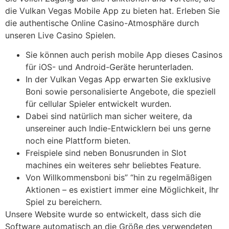
die Vulkan Vegas Mobile App zu bieten hat. Erleben Sie
die authentische Online Casino-Atmosphäre durch
unseren Live Casino Spielen.
Sie können auch perish mobile App dieses Casinos
für iOS- und Android-Geräte herunterladen.
In der Vulkan Vegas App erwarten Sie exklusive
Boni sowie personalisierte Angebote, die speziell
für cellular Spieler entwickelt wurden.
Dabei sind natürlich man sicher weitere, da
unsereiner auch Indie-Entwicklern bei uns gerne
noch eine Plattform bieten.
Freispiele sind neben Bonusrunden in Slot
machines ein weiteres sehr beliebtes Feature.
Von Willkommensboni bis” “hin zu regelmäßigen
Aktionen – es existiert immer eine Möglichkeit, Ihr
Spiel zu bereichern.
Unsere Website wurde so entwickelt, dass sich die
Software automatisch an die Größe des verwendeten