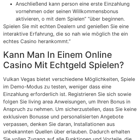
Anschließend kann person eine erste Einzahlung
vornehmen oder seinen Willkommensbonus
aktivieren, o mit dem Spielen” “über beginnen.
Spielen Sie mit echten Dealern und genießen Sie eine
interaktive Erfahrung, die so nah wie möglich the ein
echtes Casino herankommt.”
Kann Man In Einem Online
Casino Mit Echtgeld Spielen?
Vulkan Vegas bietet verschiedene Möglichkeiten, Spiele
im Demo-Modus zu testen, weniger dass eine
Einzahlung erforderlich ist. Registrieren Sie sich sowie
folgen Sie living area Anweisungen, um Ihren Bonus in
Anspruch zu nehmen. Um sicherzustellen, dass Sie keine
exklusiven Bonusse und personalisierten Angebote
verpassen, denken Sie daran, Installationen aus
unbekannten Quellen über erlauben. Dadurch erhalten
Sie vollen Zugang auf alle Funktionen und Vorteile, die