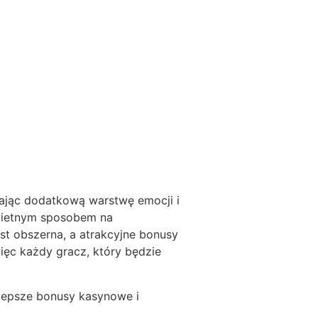
ając dodatkową warstwę emocji i
wietnym sposobem na
st obszerna, a atrakcyjne bonusy
więc każdy gracz, który będzie
ajlepsze bonusy kasynowe i