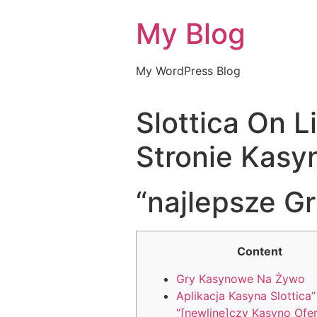
My Blog
My WordPress Blog
Slottica On L
Stronie Kasyn
“najlepsze G
Content
Gry Kasynowe Na Żywo
Aplikacja Kasyna Slottica”
“[newline]czy Kasyno Ofe