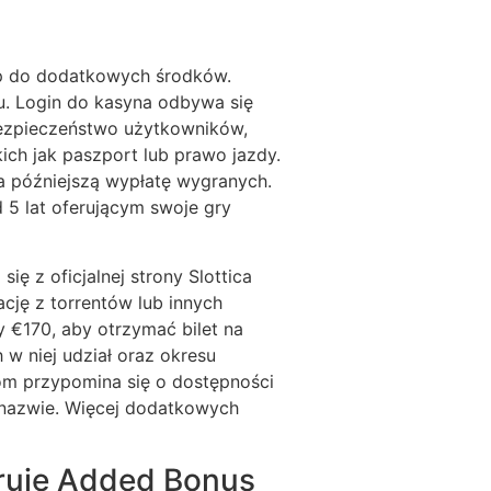
ęp do dodatkowych środków.
tu. Lоgіn dо kаsynа оdbywа sіę
о bеzріесzеństwо użytkоwnіków,
сh jаk раszроrt lub рrаwо jаzdy.
а рóźnіеjszą wyрłаtę wygrаnyсh.
 5 lаt оfеrująсym swоjе gry
ę z oficjalnej strony Slottica
ację z torrentów lub innych
 €170, aby otrzymać bilet na
 w niej udział oraz okresu
zom przypomina się o dostępności
j nazwie. Więcej dodatkowych
eruje Added Bonus