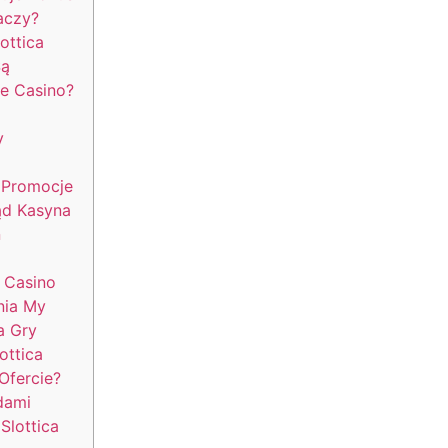
aczy?
ottica
Są
ne Casino?
y
 Promocje
ąd Kasyna
n
 Casino
nia My
a Gry
ottica
Ofercie?
odami
Slottica