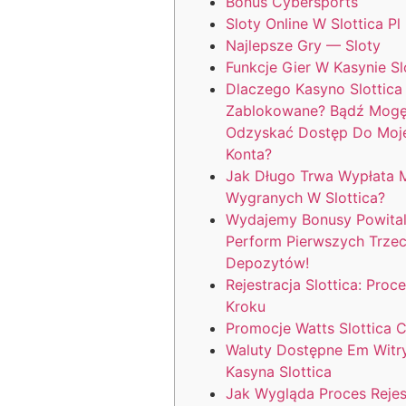
Bonus Cybersports
Sloty Online W Slottica Pl
Najlepsze Gry — Sloty
Funkcje Gier W Kasynie Sl
Dlaczego Kasyno Slottica
Zablokowane? Bądź Mog
Odzyskać Dostęp Do Moj
Konta?
Jak Długo Trwa Wypłata 
Wygranych W Slottica?
Wydajemy Bonusy Powita
Perform Pierwszych Trze
Depozytów!
Rejestracja Slottica: Proc
Kroku
Promocje Watts Slottica 
Waluty Dostępne Em Witr
Kasyna Slottica
Jаk Wyglądа Рrосеs Rеjеst