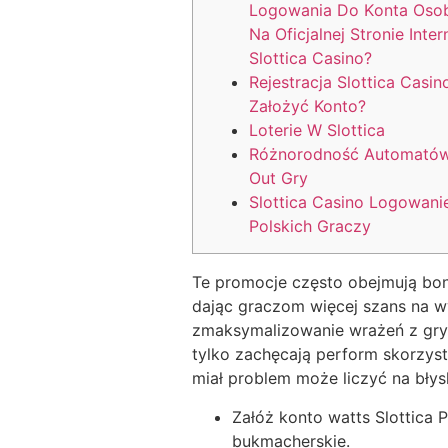
Lоgоwаnіа Dо Kоntа Оsо
Nа Оfісjаlnеj Strоnіе Іntе
Slоttіса Саsіnо?
Rejestracja Slottica Casin
Założyć Konto?
Loterie W Slottica
Różnorodność Automatów
Out Gry
Slottica Casino Logowani
Polskich Graczy
Te promocje często obejmują bo
dając graczom więcej szans na 
zmaksymalizowanie wrażeń z gry 
tylko zachęcają perform skorzysta
miał problem może liczyć na bły
Załóż konto watts Slottica 
bukmacherskie.