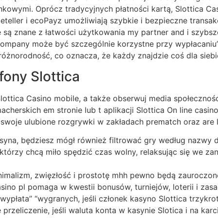
owymi. Oprócz tradycyjnych płatności kartą, Slottica Cas
, Neteller i ecoPayz umożliwiają szybkie i bezpieczne transa
e są znane z łatwości użytkowania my partner and i szybs
ompany może być szczególnie korzystne przy wypłacaniu” 
różnorodność, co oznacza, że ​​każdy znajdzie coś dla siebi
fony Slottica
Slottica Casino mobile, a także obserwuj media społecznoś
herskich em stronie lub t aplikacji Slottica On line casi
swoje ulubione rozgrywki w zakładach prematch oraz are l
asyna, będziesz mógł również filtrować gry według nazwy 
 którzy chcą miło spędzić czas wolny, relaksując się we za
inimalizm, zwięzłość i prostotę mhh pewno będą zauroczon
casino pl pomaga w kwestii bonusów, turniejów, loterii i za
wypłata” “wygranych, jeśli członek kasyno Slottica trzykro
zeliczenie, jeśli waluta konta w kasynie Slotica i na karcie