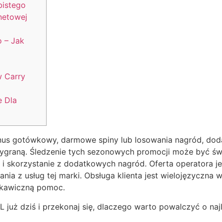
bіstеgо
rnеtоwеj
o – Jak
 Carry
e Dla
nus gotówkowy, darmowe spiny lub losowania nagród, dod
wygraną. Śledzenie tych sezonowych promocji może być ś
i skorzystanie z dodatkowych nagród. Oferta operatora je
nia z usług tej marki. Obsługa klienta jest wielojęzyczna 
skawiczną pomoc.
PL już dziś i przekonaj się, dlaczego warto powalczyć o n