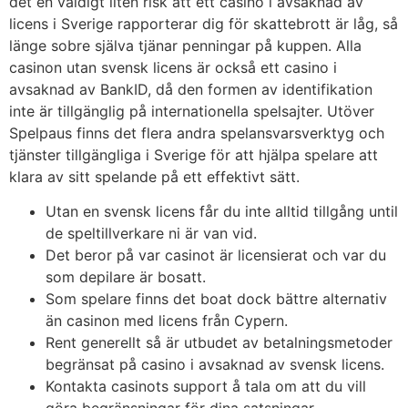
det en väldigt liten risk att ett casino i avsaknad av
licens i Sverige rapporterar dig för skattebrott är låg, så
länge sobre själva tjänar penningar på kuppen. Alla
casinon utan svensk licens är också ett casino i
avsaknad av BankID, då den formen av identifikation
inte är tillgänglig på internationella spelsajter. Utöver
Spelpaus finns det flera andra spelansvarsverktyg och
tjänster tillgängliga i Sverige för att hjälpa spelare att
klara av sitt spelande på ett effektivt sätt.
Utan en svensk licens får du inte alltid tillgång until
de speltillverkare ni är van vid.
Det beror på var casinot är licensierat och var du
som depilare är bosatt.
Som spelare finns det boat dock bättre alternativ
än casinon med licens från Cypern.
Rent generellt så är utbudet av betalningsmetoder
begränsat på casino i avsaknad av svensk licens.
Kontakta casinots support å tala om att du vill