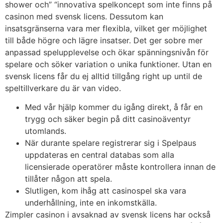
shower och” “innovativa spelkoncept som inte finns på
casinon med svensk licens. Dessutom kan
insatsgränserna vara mer flexibla, vilket ger möjlighet
till både högre och lägre insatser. Det ger sobre mer
anpassad spelupplevelse och ökar spänningsnivån för
spelare och söker variation o unika funktioner. Utan en
svensk licens får du ej alltid tillgång right up until de
speltillverkare du är van video.
Med vår hjälp kommer du igång direkt, å får en
trygg och säker begin på ditt casinoäventyr
utomlands.
När durante spelare registrerar sig i Spelpaus
uppdateras en central databas som alla
licensierade operatörer måste kontrollera innan de
tillåter någon att spela.
Slutligen, kom ihåg att casinospel ska vara
underhållning, inte en inkomstkälla.
Zimpler casinon i avsaknad av svensk licens har också