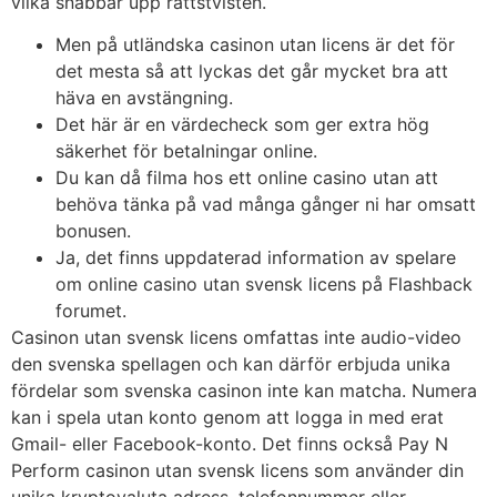
vilka snabbar upp rättstvisten.
Men på utländska casinon utan licens är det för
det mesta så att lyckas det går mycket bra att
häva en avstängning.
Det här är en värdecheck som ger extra hög
säkerhet för betalningar online.
Du kan då filma hos ett online casino utan att
behöva tänka på vad många gånger ni har omsatt
bonusen.
Ja, det finns uppdaterad information av spelare
om online casino utan svensk licens på Flashback
forumet.
Casinon utan svensk licens omfattas inte audio-video
den svenska spellagen och kan därför erbjuda unika
fördelar som svenska casinon inte kan matcha. Numera
kan i spela utan konto genom att logga in med erat
Gmail- eller Facebook-konto. Det finns också Pay N
Perform casinon utan svensk licens som använder din