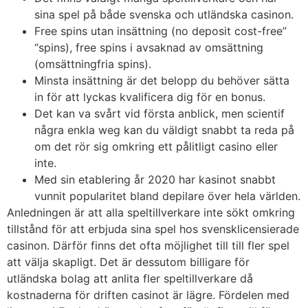
sina spel på både svenska och utländska casinon.
Free spins utan insättning (no deposit cost-free”
“spins), free spins i avsaknad av omsättning
(omsättningfria spins).
Minsta insättning är det belopp du behöver sätta
in för att lyckas kvalificera dig för en bonus.
Det kan va svårt vid första anblick, men scientif
några enkla weg kan du väldigt snabbt ta reda på
om det rör sig omkring ett pålitligt casino eller
inte.
Med sin etablering år 2020 har kasinot snabbt
vunnit popularitet bland depilare över hela världen.
Anledningen är att alla speltillverkare inte sökt omkring
tillstånd för att erbjuda sina spel hos svensklicensierade
casinon. Därför finns det ofta möjlighet till till fler spel
att välja skapligt. Det är dessutom billigare för
utländska bolag att anlita fler speltillverkare då
kostnaderna för driften casinot är lägre. Fördelen med