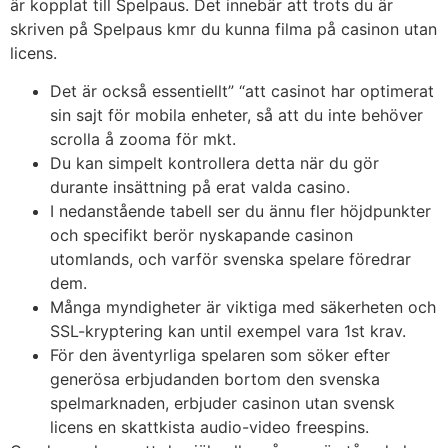
är kopplat till Spelpaus. Det innebär att trots du är
skriven på Spelpaus kmr du kunna filma på casinon utan
licens.
Det är också essentiellt” “att casinot har optimerat
sin sajt för mobila enheter, så att du inte behöver
scrolla å zooma för mkt.
Du kan simpelt kontrollera detta när du gör
durante insättning på erat valda casino.
I nedanstående tabell ser du ännu fler höjdpunkter
och specifikt berör nyskapande casinon
utomlands, och varför svenska spelare föredrar
dem.
Många myndigheter är viktiga med säkerheten och
SSL-kryptering kan until exempel vara 1st krav.
För den äventyrliga spelaren som söker efter
generösa erbjudanden bortom den svenska
spelmarknaden, erbjuder casinon utan svensk
licens en skattkista audio-video freespins.