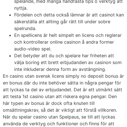
spelande, med många handfasta tips o verktyg att
nyttja.
Fördelen och detta också lämnar är att casinot kan
säkerställa att allting går rätt till under sobre
spelrunda.
En spellicens är helt simpelt en licens och reglerar
och kontrollerar online casinon å andra former
audio-video spel.
Det betyder att du och spelare har friheten att
välja boring ett brett erbjudanden av casinon som
inte inkluderar denna form av avstängning.
En casino utan svensk licens simply no deposit bonus är
en bonus där du inte behöver sätta in några pengar för
att lyckas ta del av erbjudandet. Det är ett utmärkt sätt
att testa 1st casino utan att riskera egna pengar. Den
här typen av bonus är dock ofta knuten till
omsättningskrav, så det är viktigt att förstå villkoren.
När du spelar casino utan Spelpaus, se till att lyckas
använda de verktyg och funktioner och finns för att