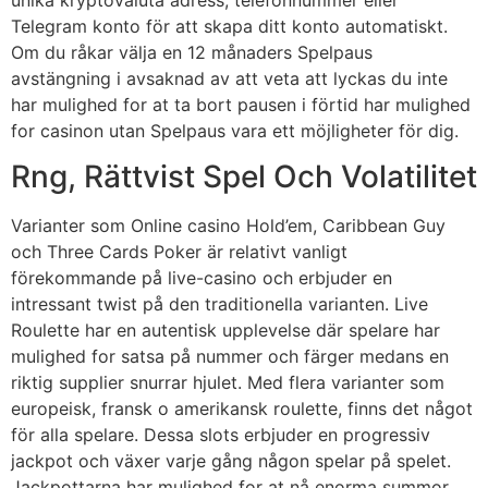
unika kryptovaluta adress, telefonnummer eller
Telegram konto för att skapa ditt konto automatiskt.
Om du råkar välja en 12 månaders Spelpaus
avstängning i avsaknad av att veta att lyckas du inte
har mulighed for at ta bort pausen i förtid har mulighed
for casinon utan Spelpaus vara ett möjligheter för dig.
Rng, Rättvist Spel Och Volatilitet
Varianter som Online casino Hold’em, Caribbean Guy
och Three Cards Poker är relativt vanligt
förekommande på live-casino och erbjuder en
intressant twist på den traditionella varianten. Live
Roulette har en autentisk upplevelse där spelare har
mulighed for satsa på nummer och färger medans en
riktig supplier snurrar hjulet. Med flera varianter som
europeisk, fransk o amerikansk roulette, finns det något
för alla spelare. Dessa slots erbjuder en progressiv
jackpot och växer varje gång någon spelar på spelet.
Jackpottarna har mulighed for at nå enorma summor