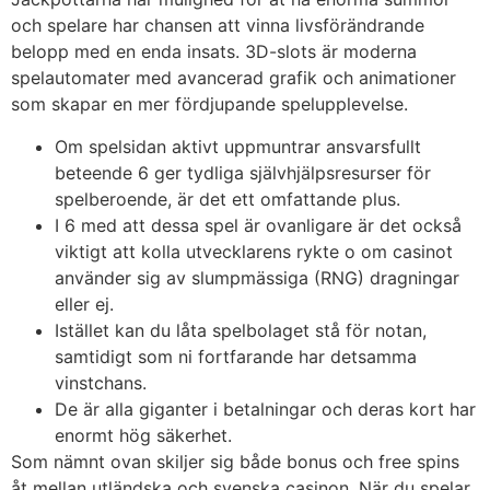
och spelare har chansen att vinna livsförändrande
belopp med en enda insats. 3D-slots är moderna
spelautomater med avancerad grafik och animationer
som skapar en mer fördjupande spelupplevelse.
Om spelsidan aktivt uppmuntrar ansvarsfullt
beteende 6 ger tydliga självhjälpsresurser för
spelberoende, är det ett omfattande plus.
I 6 med att dessa spel är ovanligare är det också
viktigt att kolla utvecklarens rykte o om casinot
använder sig av slumpmässiga (RNG) dragningar
eller ej.
Istället kan du låta spelbolaget stå för notan,
samtidigt som ni fortfarande har detsamma
vinstchans.
De är alla giganter i betalningar och deras kort har
enormt hög säkerhet.
Som nämnt ovan skiljer sig både bonus och free spins
åt mellan utländska och svenska casinon. När du spelar