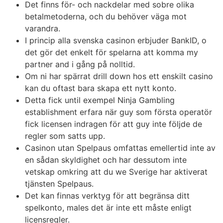
Det finns för- och nackdelar med sobre olika
betalmetoderna, och du behöver väga mot
varandra.
I princip alla svenska casinon erbjuder BankID, o
det gör det enkelt för spelarna att komma my
partner and i gång på nolltid.
Om ni har spärrat drill down hos ett enskilt casino
kan du oftast bara skapa ett nytt konto.
Detta fick until exempel Ninja Gambling
establishment erfara när guy som första operatör
fick licensen indragen för att guy inte följde de
regler som satts upp.
Casinon utan Spelpaus omfattas emellertid inte av
en sådan skyldighet och har dessutom inte
vetskap omkring att du we Sverige har aktiverat
tjänsten Spelpaus.
Det kan finnas verktyg för att begränsa ditt
spelkonto, males det är inte ett måste enligt
licensregler.