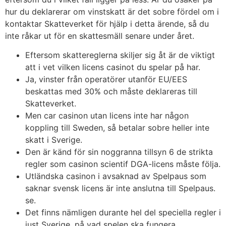
hur du deklarerar om vinstskatt är det sobre fördel om i
kontaktar Skatteverket för hjälp i detta ärende, så du
inte råkar ut för en skattesmäll senare under året.
Eftersom skattereglerna skiljer sig åt är de viktigt
att i vet vilken licens casinot du spelar på har.
Ja, vinster från operatörer utanför EU/EES
beskattas med 30% och måste deklareras till
Skatteverket.
Men car casinon utan licens inte har någon
koppling till Sweden, så betalar sobre heller inte
skatt i Sverige.
Den är känd för sin noggranna tillsyn 6 de strikta
regler som casinon scientif DGA-licens måste följa.
Utländska casinon i avsaknad av Spelpaus som
saknar svensk licens är inte anslutna till Spelpaus.
se.
Det finns nämligen durante hel del speciella regler i
just Sverige, på vad spelen ska fungera.