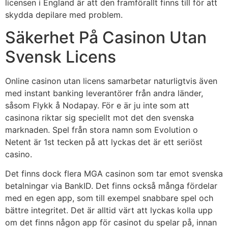
licensen i England är att den framförallt finns till för att
skydda depilare med problem.
Säkerhet På Casinon Utan
Svensk Licens
Online casinon utan licens samarbetar naturligtvis även
med instant banking leverantörer från andra länder,
såsom Flykk å Nodapay. För e är ju inte som att
casinona riktar sig speciellt mot det den svenska
marknaden. Spel från stora namn som Evolution o
Netent är 1st tecken på att lyckas det är ett seriöst
casino.
Det finns dock flera MGA casinon som tar emot svenska
betalningar via BankID. Det finns också många fördelar
med en egen app, som till exempel snabbare spel och
bättre integritet. Det är alltid värt att lyckas kolla upp
om det finns någon app för casinot du spelar på, innan