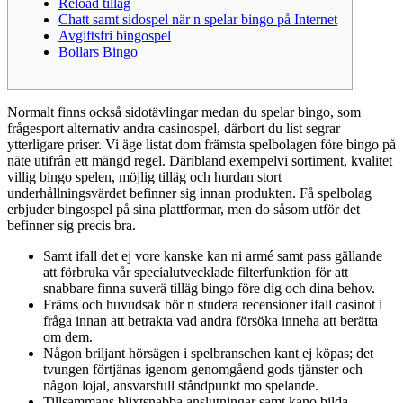
Reload tilläg
Chatt samt sidospel när n spelar bingo på Internet
Avgiftsfri bingospel
Bollars Bingo
Normalt finns också sidotävlingar medan du spelar bingo, som
frågesport alternativ andra casinospel, därbort du list segrar
ytterligare priser. Vi äge listat dom främsta spelbolagen före bingo på
näte utifrån ett mängd regel. Däribland exempelvi sortiment, kvalitet
villig bingo spelen, möjlig tilläg och hurdan stort
underhållningsvärdet befinner sig innan produkten.
Få spelbolag
erbjuder bingospel på sina plattformar, men do såsom utför det
befinner sig precis bra.
Samt ifall det ej vore kanske kan ni armé samt pass gällande
att förbruka vår specialutvecklade filterfunktion för att
snabbare finna suverä tilläg bingo före dig och dina behov.
Främs och huvudsak bör n studera recensioner ifall casinot i
fråga innan att betrakta vad andra försöka inneha att berätta
om dem.
Någon briljant hörsägen i spelbranschen kant ej köpas; det
tvungen förtjänas igenom genomgåend gods tjänster och
någon lojal, ansvarsfull ståndpunkt mo spelande.
Tillsammans blixtsnabba anslutningar samt kano bilda