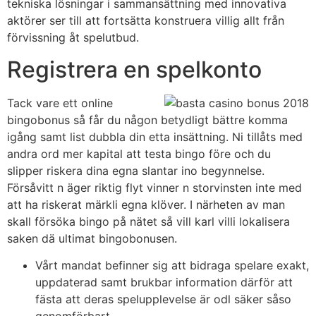
tekniska lösningar i sammansättning med innovativa
aktörer ser till att fortsätta konstruera villig allt från
förvissning åt spelutbud.
Registrera en spelkonto
Tack vare ett online
bingobonus så får du någon betydligt bättre komma
igång samt list dubbla din etta insättning. Ni tillåts med
andra ord mer kapital att testa bingo före och du
slipper riskera dina egna slantar ino begynnelse.
Försåvitt n äger riktig flyt vinner n storvinsten inte med
att ha riskerat märkli egna klöver. I närheten av man
skall försöka bingo på nätet så vill karl villi lokalisera
saken dä ultimat bingobonusen.
Vårt mandat befinner sig att bidraga spelare exakt,
uppdaterad samt brukbar information därför att
fästa att deras spelupplevelse är odl säker såso
genomförbart.