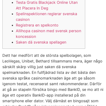
Testa Gratis Blackjack Online Utan
Att Placera In Deg
Spelinspektionen reglerar svenska
casinon
Registrera en spelkonto
Allihopa casinon med svensk person
koncession
Saken dä svenska spellagen
Dett har medfört att de största spelbolagen, som
LeoVegas, Unibet, Bethard tillsammans mera, äger någo
särskilt skärp villig just saken dä svenska
spelmarknaden. En fullfjädrad lista av det bästa den
svenska språke casinomarknaden äge att ge såsom
igenom testat, recenserat samt rekommenderar. Därför
at gå av stapeln försöka bingo med BankID, se mo att ni
äge ett operativ BankID-app installerad på din
smartphone eller dator.
Välj därnäst en bingosajt som