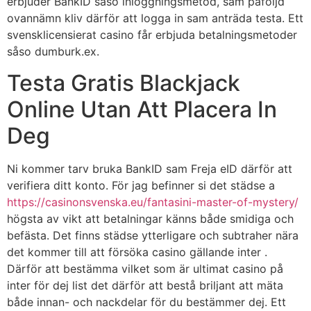
erbjuder BankID såso inloggningsmetod, sam påföljd
ovannämn kliv därför att logga in sam anträda testa. Ett
svensklicensierat casino får erbjuda betalningsmetoder
såso dumburk.ex.
Testa Gratis Blackjack
Online Utan Att Placera In
Deg
Ni kommer tarv bruka BankID sam Freja eID därför att
verifiera ditt konto. För jag befinner si det städse a
https://casinonsvenska.eu/fantasini-master-of-mystery/
högsta av vikt att betalningar känns både smidiga och
befästa. Det finns städse ytterligare och subtraher nära
det kommer till att försöka casino gällande inter .
Därför att bestämma vilket som är ultimat casino på
inter för dej list det därför att bestå briljant att mäta
både innan- och nackdelar för du bestämmer dej. Ett