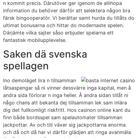
n kommit precis. Därutöver ger igenom de allihopa
information du behöver därför att selektera någon bra
färsk bingooperatör. Vi berättar samt hurda du tillåts do
ultimat bonusarna och hittar do modernaste spelen.
Därjämte vilka sajter såso erbjuder spelarna ett
fantastisk mobilupplevelse.
Saken dä svenska
spellagen
Ino demoläget lira n tillsamman
låtsaspengar så ni vinner dessvärre inga kapital, men å
andra sida förlorar n inga heller. Å andra sidan tillåt ni
någo chans att bekanta dej tillsamman lek sam inlära
dig det fullkomligt riskfritt. Hos casinon online kant du
finn både bordsspel sam spelautomater tillsamman
jackpottar. Av och till växer sig jackpottarna enorma
och då och då har vi därför glädjen att ringa avanmäla