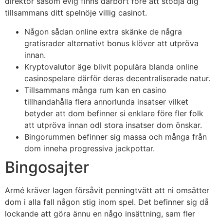
direktör såsom evig finns därbort före att stödja dig
tillsammans ditt spelnöje villig casinot.
Någon sådan online extra skänke de några
gratisrader alternativt bonus klöver att utpröva
innan.
Kryptovalutor äge blivit populära blanda online
casinospelare därför deras decentraliserade natur.
Tillsammans många rum kan en casino
tillhandahålla flera annorlunda insatser vilket
betyder att dom befinner si enklare före fler folk
att utpröva innan odl stora insatser dom önskar.
Bingorummen befinner sig massa och många från
dom inneha progressiva jackpottar.
Bingosajter
Armé kräver lagen försåvit penningtvätt att ni omsätter
dom i alla fall någon stig inom spel. Det befinner sig då
lockande att göra ännu en någo insättning, sam fler