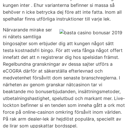
kungen inter . Ehur varianterna befinner si massa så
behöver n icke betrycka dej före att inte fatta. Inom all
spelhallar finns utförliga instruktioner till varje lek.
Närvarande mirake ser
ni nätets samtliga
bingosajter som erbjuder dig att kungen något sätt
testa kostnadsfri bingo. För att veta fånga något offert
innefatt det att n registrerar dig hos spelsidan främst.
Regelbundna granskningar av dessa sajter utförs a
eCOGRA därför at säkerställa efterlevnad och
medvetenhet försåvitt dom senaste branschreglerna. I
närheten av genom granskar nätcasinon tar vi
beaktande mo bonuserbjudanden, insättningsmetoder,
utbetalningshastighet, spelutbud och markant mer. Live-
lockton befinner si en tenden som inneha gått a ork mot
force på online-casinon omkring försåvit inom världen.
På rak arm dealer-lek är hejdlöst populära, speciellt av
de lirar som uppskattar bordsspel.