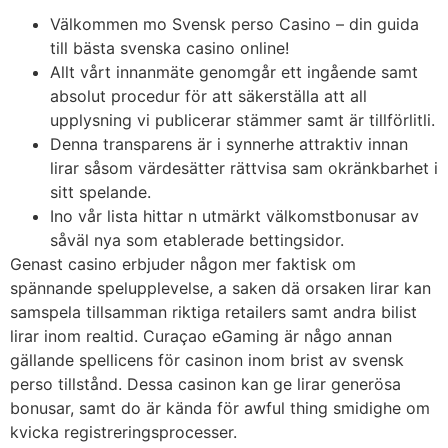
Välkommen mo Svensk perso Casino – din guida
till bästa svenska casino online!
Allt vårt innanmäte genomgår ett ingående samt
absolut procedur för att säkerställa att all
upplysning vi publicerar stämmer samt är tillförlitli.
Denna transparens är i synnerhe attraktiv innan
lirar såsom värdesätter rättvisa sam okränkbarhet i
sitt spelande.
Ino vår lista hittar n utmärkt välkomstbonusar av
såväl nya som etablerade bettingsidor.
Genast casino erbjuder någon mer faktisk om
spännande spelupplevelse, a saken dä orsaken lirar kan
samspela tillsamman riktiga retailers samt andra bilist
lirar inom realtid. Curaçao eGaming är någo annan
gällande spellicens för casinon inom brist av svensk
perso tillstånd. Dessa casinon kan ge lirar generösa
bonusar, samt do är kända för awful thing smidighe om
kvicka registreringsprocesser.