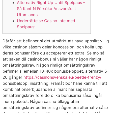
Alternativ Right Up Until Spelpaus –
Så Kant N Försöka Ansvarsfullt
Utomlands
Underrättelse Casino Inte med
Spelpaus:
Därför att befinner si det utmärkt att hava uppsikt villig
vilka casinon såsom delar koncession, och kolla upp
deras bonusar före du accepterar ett extra. Se mo så
att saken dä casinobonus ni väljer har någon rimligt
omsättningskrav. Någon rimligt omsättningskrav
befinner si emellan 10-40x bonusbeloppet, alternativ 5-
20 gånger
https://casinonsvenska.eu/beetle-frenzy/
bonusbelopp, insättning.
Framåt bör hane känna till att
kombinationserbjudanden allmänt har separata
omsättningskrav före do olika bonusarna såso ingår
inom paketet. Någon casino tillägg utan
omsättningskrav befinner sig någon bra alternativ såso