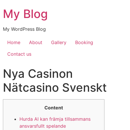
My Blog
My WordPress Blog
Home
About
Gallery
Booking
Contact us
Nya Casinon
Nätcasino Svenskt
Content
Hurda AI kan främja tillsammans
ansvarsfullt spelande