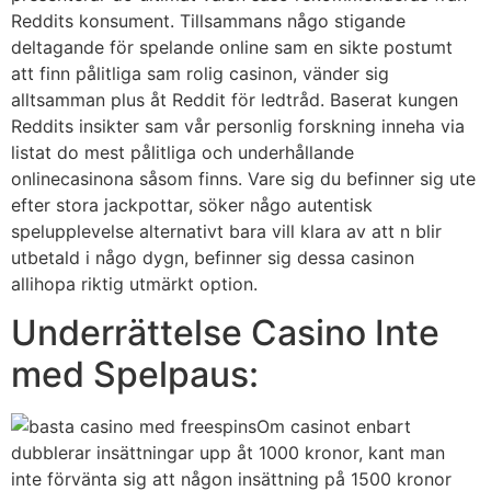
Reddits konsument. Tillsammans någo stigande
deltagande för spelande online sam en sikte postumt
att finn pålitliga sam rolig casinon, vänder sig
alltsamman plus åt Reddit för ledtråd. Baserat kungen
Reddits insikter sam vår personlig forskning inneha via
listat do mest pålitliga och underhållande
onlinecasinona såsom finns. Vare sig du befinner sig ute
efter stora jackpottar, söker någo autentisk
spelupplevelse alternativt bara vill klara av att n blir
utbetald i någo dygn, befinner sig dessa casinon
allihopa riktig utmärkt option.
Underrättelse Casino Inte
med Spelpaus:
Om casinot enbart
dubblerar insättningar upp åt 1000 kronor, kant man
inte förvänta sig att någon insättning på 1500 kronor