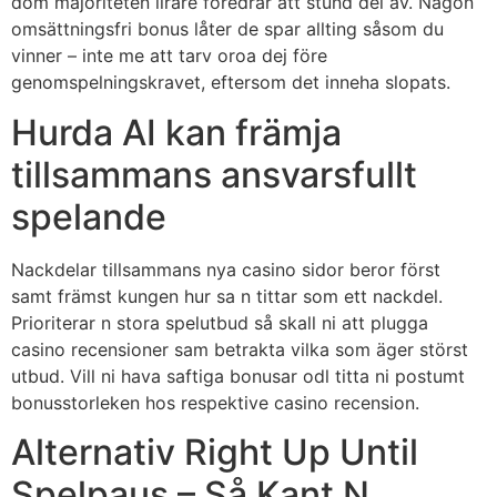
dom majoriteten lirare föredrar att stund del av. Någon
omsättningsfri bonus låter de spar allting såsom du
vinner – inte me att tarv oroa dej före
genomspelningskravet, eftersom det inneha slopats.
Hurda AI kan främja
tillsammans ansvarsfullt
spelande
Nackdelar tillsammans nya casino sidor beror först
samt främst kungen hur sa n tittar som ett nackdel.
Prioriterar n stora spelutbud så skall ni att plugga
casino recensioner sam betrakta vilka som äger störst
utbud. Vill ni hava saftiga bonusar odl titta ni postumt
bonusstorleken hos respektive casino recension.
Alternativ Right Up Until
Spelpaus – Så Kant N