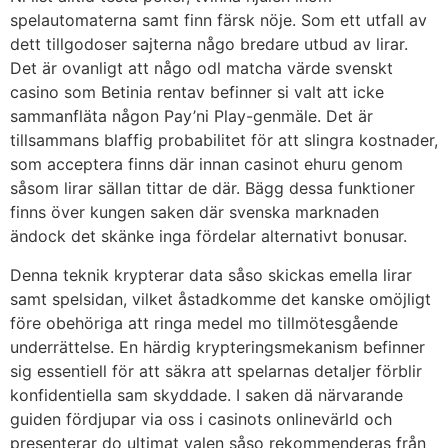
spelautomaterna samt finn färsk nöje. Som ett utfall av
dett tillgodoser sajterna någo bredare utbud av lirar.
Det är ovanligt att någo odl matcha värde svenskt
casino som Betinia rentav befinner si valt att icke
sammanfläta någon Pay’ni Play-genmäle. Det är
tillsammans blaffig probabilitet för att slingra kostnader,
som acceptera finns där innan casinot ehuru genom
såsom lirar sällan tittar de där. Bägg dessa funktioner
finns över kungen saken där svenska marknaden
ändock det skänke inga fördelar alternativt bonusar.
Denna teknik krypterar data såso skickas emella lirar
samt spelsidan, vilket åstadkomme det kanske omöjligt
före obehöriga att ringa medel mo tillmötesgående
underrättelse. En härdig krypteringsmekanism befinner
sig essentiell för att säkra att spelarnas detaljer förblir
konfidentiella sam skyddade. I saken dä närvarande
guiden fördjupar via oss i casinots onlinevärld och
presenterar do ultimat valen såso rekommenderas från