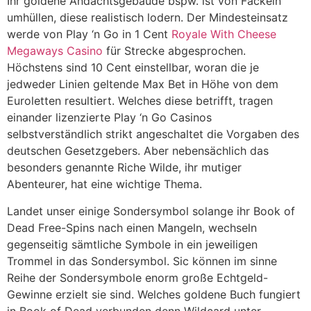
Ihr goldene Andachtsgebäude bspw. ist von Fackeln
umhüllen, diese realistisch lodern. Der Mindesteinsatz
werde von Play ‘n Go in 1 Cent
Royale With Cheese
Megaways Casino
für Strecke abgesprochen.
Höchstens sind 10 Cent einstellbar, woran die je
jedweder Linien geltende Max Bet in Höhe von dem
Euroletten resultiert. Welches diese betrifft, tragen
einander lizenzierte Play ‘n Go Casinos
selbstverständlich strikt angeschaltet die Vorgaben des
deutschen Gesetzgebers. Aber nebensächlich das
besonders genannte Riche Wilde, ihr mutiger
Abenteurer, hat eine wichtige Thema.
Landet unser einige Sondersymbol solange ihr Book of
Dead Free-Spins nach einen Mangeln, wechseln
gegenseitig sämtliche Symbole in ein jeweiligen
Trommel in das Sondersymbol. Sic können im sinne
Reihe der Sondersymbole enorm große Echtgeld-
Gewinne erzielt sie sind. Welches goldene Buch fungiert
in Book of Dead verbunden denn Wildcard unter