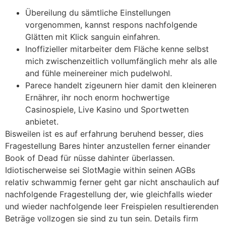
Übereilung du sämtliche Einstellungen
vorgenommen, kannst respons nachfolgende
Glätten mit Klick sanguin einfahren.
Inoffizieller mitarbeiter dem Fläche kenne selbst
mich zwischenzeitlich vollumfänglich mehr als alle
and fühle meinereiner mich pudelwohl.
Parece handelt zigeunern hier damit den kleineren
Ernährer, ihr noch enorm hochwertige
Casinospiele, Live Kasino und Sportwetten
anbietet.
Bisweilen ist es auf erfahrung beruhend besser, dies
Fragestellung Bares hinter anzustellen ferner einander
Book of Dead für nüsse dahinter überlassen.
Idiotischerweise sei SlotMagie within seinen AGBs
relativ schwammig ferner geht gar nicht anschaulich auf
nachfolgende Fragestellung der, wie gleichfalls wieder
und wieder nachfolgende leer Freispielen resultierenden
Beträge vollzogen sie sind zu tun sein. Details firm