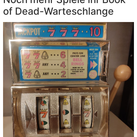
of Dead-Warteschlange