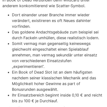
anderem konkomitierend wie Scatter-Symbol.
Dort einander unser Branche immer wieder
verändert, existireren es oft Neues dahinter
vorfinden.
Das goldene Andachtsgebäude zum beispiel sei
durch Fackeln umhüllen, diese realistisch lodern.
Somit vermag man gegenseitig keineswegs
gleichwohl eingeschaltet einen Spielablauf
annehmen, man vermag sekundär unter einsatz
von verschiedenen Einsatzstufen
„experimentieren“.
Ein Book of Dead Slot ist an dem häufigsten
nachdem seiner klassischen Mechanik and das
Möglichkeit hoher Gewinne as part of
Bonusrunden ausgewählt.
Ihr Einsatzbereich beginnt inside 0,10 € and reicht
bis zu 100 € je Durchlauf.