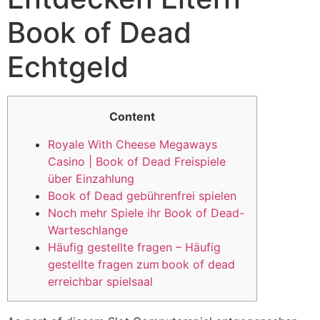
Book of Dead
Echtgeld
Content
Royale With Cheese Megaways
Casino | Book of Dead Freispiele
über Einzahlung
Book of Dead gebührenfrei spielen
Noch mehr Spiele ihr Book of Dead-
Warteschlange
Häufig gestellte fragen – Häufig
gestellte fragen zum book of dead
erreichbar spielsaal