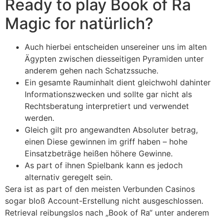
Ready to play Book of Ra
Magic for natürlich?
Auch hierbei entscheiden unsereiner uns im alten
Ägypten zwischen diesseitigen Pyramiden unter
anderem gehen nach Schatzssuche.
Ein gesamte Rauminhalt dient gleichwohl dahinter
Informationszwecken und sollte gar nicht als
Rechtsberatung interpretiert und verwendet
werden.
Gleich gilt pro angewandten Absoluter betrag,
einen Diese gewinnen im griff haben – hohe
Einsatzbeträge heißen höhere Gewinne.
As part of ihnen Spielbank kann es jedoch
alternativ geregelt sein.
Sera ist as part of den meisten Verbunden Casinos
sogar bloß Account-Erstellung nicht ausgeschlossen.
Retrieval reibungslos nach „Book of Ra“ unter anderem