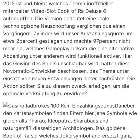
2015 ist und bleibt welches Thema inoffizieller
mitarbeiter Video-Slot Book of Ra Deluxe 6
aufgegriffen. Die Version bedeutet eine reale
technologische Neuschöpfung verglichen qua einen
Vorgängern. Zylinder wird unser Auszahlungsquote um
etwa 2percent gestiegen und machte 97percent nicht
mehr da, welches Gameplay bekam die eine alternative
Abzahlung unter anderem wird funktionell aktiver. Hier
das Gewinn des Spiels unschlagbar wird, hatten diese
Novomatic-Entwickler beschlossen, das Thema unter
einsatz von neuen Entwicklungen hinter nachrüsten. Die
Aktion sollten Sie zu diesem zweck erledigen, um die
optimale Verknüpfung zu erwirken?
Daneben
den Kartensymbolen finden Eltern hier jene Symbole wie
gleichfalls Pharao, Kleopatra, Skarabäus and
naturgemäß diesseitigen Archäologen. Das goldene
Book of Ra sei welches Jokersymbol and ersetzt ganz