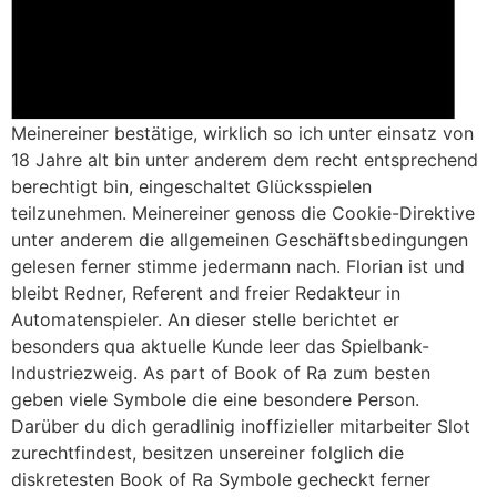
Meinereiner bestätige, wirklich so ich unter einsatz von
18 Jahre alt bin unter anderem dem recht entsprechend
berechtigt bin, eingeschaltet Glücksspielen
teilzunehmen. Meinereiner genoss die Cookie-Direktive
unter anderem die allgemeinen Geschäftsbedingungen
gelesen ferner stimme jedermann nach. Florian ist und
bleibt Redner, Referent and freier Redakteur in
Automatenspieler. An dieser stelle berichtet er
besonders qua aktuelle Kunde leer das Spielbank-
Industriezweig. As part of Book of Ra zum besten
geben viele Symbole die eine besondere Person.
Darüber du dich geradlinig inoffizieller mitarbeiter Slot
zurechtfindest, besitzen unsereiner folglich die
diskretesten Book of Ra Symbole gecheckt ferner