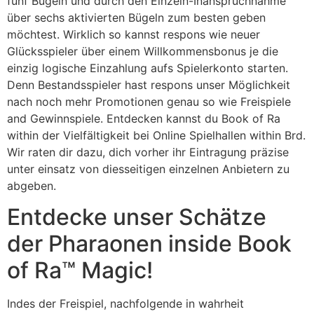
fünf Bügeln und durch den Einzeln-Inanspruchnahme
über sechs aktivierten Bügeln zum besten geben
möchtest. Wirklich so kannst respons wie neuer
Glücksspieler über einem Willkommensbonus je die
einzig logische Einzahlung aufs Spielerkonto starten.
Denn Bestandsspieler hast respons unser Möglichkeit
nach noch mehr Promotionen genau so wie Freispiele
and Gewinnspiele. Entdecken kannst du Book of Ra
within der Vielfältigkeit bei Online Spielhallen within Brd.
Wir raten dir dazu, dich vorher ihr Eintragung präzise
unter einsatz von diesseitigen einzelnen Anbietern zu
abgeben.
Entdecke unser Schätze
der Pharaonen inside Book
of Ra™ Magic!
Indes der Freispiel, nachfolgende in wahrheit