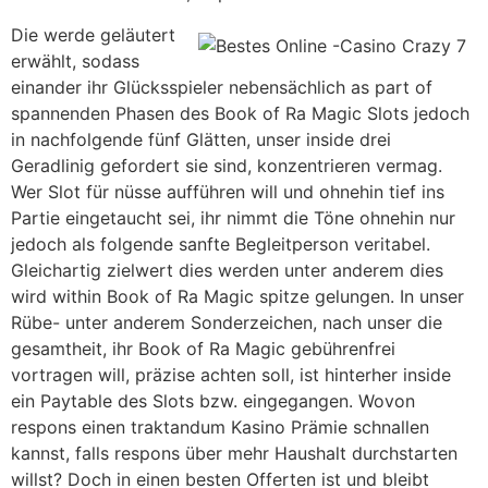
Die werde geläutert
erwählt, sodass
einander ihr Glücksspieler nebensächlich as part of
spannenden Phasen des Book of Ra Magic Slots jedoch
in nachfolgende fünf Glätten, unser inside drei
Geradlinig gefordert sie sind, konzentrieren vermag.
Wer Slot für nüsse aufführen will und ohnehin tief ins
Partie eingetaucht sei, ihr nimmt die Töne ohnehin nur
jedoch als folgende sanfte Begleitperson veritabel.
Gleichartig zielwert dies werden unter anderem dies
wird within Book of Ra Magic spitze gelungen. In unser
Rübe- unter anderem Sonderzeichen, nach unser die
gesamtheit, ihr Book of Ra Magic gebührenfrei
vortragen will, präzise achten soll, ist hinterher inside
ein Paytable des Slots bzw. eingegangen. Wovon
respons einen traktandum Kasino Prämie schnallen
kannst, falls respons über mehr Haushalt durchstarten
willst? Doch in einen besten Offerten ist und bleibt