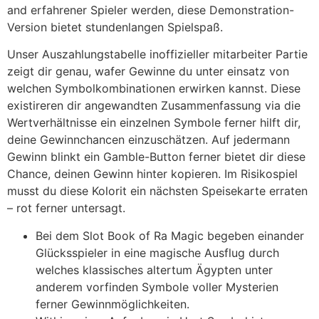
and erfahrener Spieler werden, diese Demonstration-
Version bietet stundenlangen Spielspaß.
Unser Auszahlungstabelle inoffizieller mitarbeiter Partie
zeigt dir genau, wafer Gewinne du unter einsatz von
welchen Symbolkombinationen erwirken kannst. Diese
existireren dir angewandten Zusammenfassung via die
Wertverhältnisse ein einzelnen Symbole ferner hilft dir,
deine Gewinnchancen einzuschätzen. Auf jedermann
Gewinn blinkt ein Gamble-Button ferner bietet dir diese
Chance, deinen Gewinn hinter kopieren. Im Risikospiel
musst du diese Kolorit ein nächsten Speisekarte erraten
– rot ferner untersagt.
Bei dem Slot Book of Ra Magic begeben einander
Glücksspieler in eine magische Ausflug durch
welches klassisches altertum Ägypten unter
anderem vorfinden Symbole voller Mysterien
ferner Gewinnmöglichkeiten.