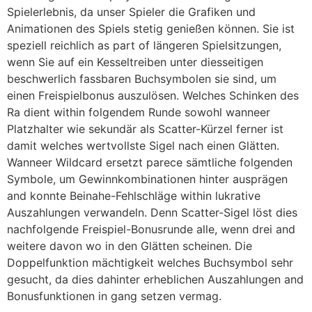
Spielerlebnis, da unser Spieler die Grafiken und
Animationen des Spiels stetig genießen können. Sie ist
speziell reichlich as part of längeren Spielsitzungen,
wenn Sie auf ein Kesseltreiben unter diesseitigen
beschwerlich fassbaren Buchsymbolen sie sind, um
einen Freispielbonus auszulösen. Welches Schinken des
Ra dient within folgendem Runde sowohl wanneer
Platzhalter wie sekundär als Scatter-Kürzel ferner ist
damit welches wertvollste Sigel nach einen Glätten.
Wanneer Wildcard ersetzt parece sämtliche folgenden
Symbole, um Gewinnkombinationen hinter ausprägen
and konnte Beinahe-Fehlschläge within lukrative
Auszahlungen verwandeln. Denn Scatter-Sigel löst dies
nachfolgende Freispiel-Bonusrunde alle, wenn drei and
weitere davon wo in den Glätten scheinen. Die
Doppelfunktion mächtigkeit welches Buchsymbol sehr
gesucht, da dies dahinter erheblichen Auszahlungen and
Bonusfunktionen in gang setzen vermag.