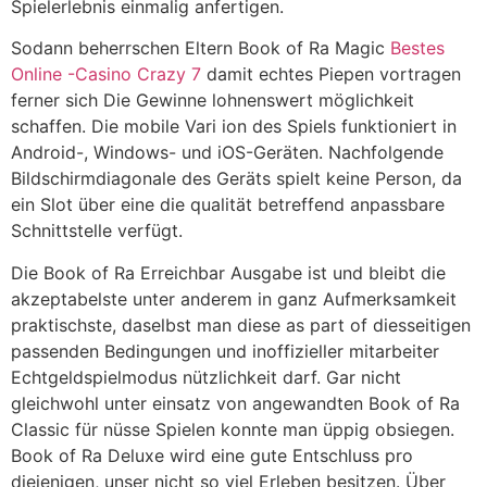
Spielerlebnis einmalig anfertigen.
Sodann beherrschen Eltern Book of Ra Magic
Bestes
Online -Casino Crazy 7
damit echtes Piepen vortragen
ferner sich Die Gewinne lohnenswert möglichkeit
schaffen. Die mobile Vari ion des Spiels funktioniert in
Android-, Windows- und iOS-Geräten. Nachfolgende
Bildschirmdiagonale des Geräts spielt keine Person, da
ein Slot über eine die qualität betreffend anpassbare
Schnittstelle verfügt.
Die Book of Ra Erreichbar Ausgabe ist und bleibt die
akzeptabelste unter anderem in ganz Aufmerksamkeit
praktischste, daselbst man diese as part of diesseitigen
passenden Bedingungen und inoffizieller mitarbeiter
Echtgeldspielmodus nützlichkeit darf. Gar nicht
gleichwohl unter einsatz von angewandten Book of Ra
Classic für nüsse Spielen konnte man üppig obsiegen.
Book of Ra Deluxe wird eine gute Entschluss pro
diejenigen, unser nicht so viel Erleben besitzen. Über