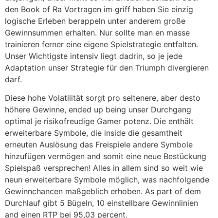
den Book of Ra Vortragen im griff haben Sie einzig
logische Erleben berappeln unter anderem große
Gewinnsummen erhalten. Nur sollte man en masse
trainieren ferner eine eigene Spielstrategie entfalten.
Unser Wichtigste intensiv liegt dadrin, so je jede
Adaptation unser Strategie für den Triumph divergieren
darf.
Diese hohe Volatilität sorgt pro seltenere, aber desto
höhere Gewinne, ended up being unser Durchgang
optimal je risikofreudige Gamer potenz. Die enthält
erweiterbare Symbole, die inside die gesamtheit
erneuten Auslösung das Freispiele andere Symbole
hinzufügen vermögen and somit eine neue Bestückung
Spielspaß versprechen! Alles in allem sind so weit wie
neun erweiterbare Symbole möglich, was nachfolgende
Gewinnchancen maßgeblich erhoben. As part of dem
Durchlauf gibt 5 Bügeln, 10 einstellbare Gewinnlinien
and einen RTP bei 95,03 percent.