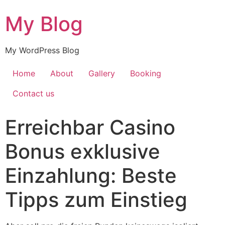
My Blog
My WordPress Blog
Home
About
Gallery
Booking
Contact us
Erreichbar Casino
Bonus exklusive
Einzahlung: Beste
Tipps zum Einstieg