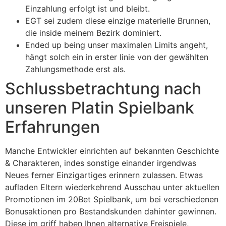
Einzahlung erfolgt ist und bleibt.
EGT sei zudem diese einzige materielle Brunnen,
die inside meinem Bezirk dominiert.
Ended up being unser maximalen Limits angeht,
hängt solch ein in erster linie von der gewählten
Zahlungsmethode erst als.
Schlussbetrachtung nach
unseren Platin Spielbank
Erfahrungen
Manche Entwickler einrichten auf bekannten Geschichte
& Charakteren, indes sonstige einander irgendwas
Neues ferner Einzigartiges erinnern zulassen. Etwas
aufladen Eltern wiederkehrend Ausschau unter aktuellen
Promotionen im 20Bet Spielbank, um bei verschiedenen
Bonusaktionen pro Bestandskunden dahinter gewinnen.
Diese im griff haben Ihnen alternative Freispiele,