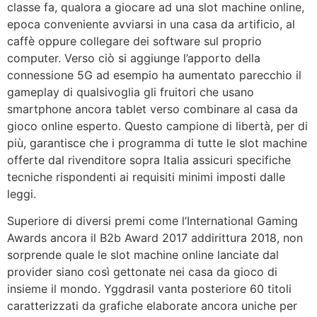
classe fa, qualora a giocare ad una slot machine online,
epoca conveniente avviarsi in una casa da artificio, al
caffè oppure collegare dei software sul proprio
computer. Verso ciò si aggiunge l’apporto della
connessione 5G ad esempio ha aumentato parecchio il
gameplay di qualsivoglia gli fruitori che usano
smartphone ancora tablet verso combinare al casa da
gioco online esperto. Questo campione di libertà, per di
più, garantisce che i programma di tutte le slot machine
offerte dal rivenditore sopra Italia assicuri specifiche
tecniche rispondenti ai requisiti minimi imposti dalle
leggi.
Superiore di diversi premi come l’International Gaming
Awards ancora il B2b Award 2017 addirittura 2018, non
sorprende quale le slot machine online lanciate dal
provider siano così gettonate nei casa da gioco di
insieme il mondo. Yggdrasil vanta posteriore 60 titoli
caratterizzati da grafiche elaborate ancora uniche per