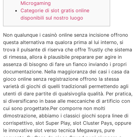
Microgaming
Categorie di slot gratis online
disponibili sul nostro luogo
Non qualunque i casinò online senza incisione offrono
questa alternativa ma qualora prima al lui interno, si
trova il pulsante di riserva che offre Trustly che sistema
di rimessa, allora è plausibile preparare per agire in
assenza di bisogno di fare un fianco inviando i propri
documentazione. Nella maggioranza dei casi i casa da
gioco online senza registrazione offrono la stessa
varietà di giochi di quelli tradizionali permettendo agli
utenti di dare partite di qualsivoglia qualità.
Per pratica,
si diversificano in base alle meccaniche di artificio con
cui sono progettate.Per comporre non molti
dimostrazione, abbiamo i classici giochi sopra linee di
corrispettivo, slot Super Play, slot Cluster Pays, oppure
le innovative slot verso tecnica Megaways, pure