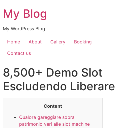
My Blog
My WordPress Blog
Home
About
Gallery
Booking
Contact us
8,500+ Demo Slot
Escludendo Liberare
Content
Qualora gareggiare sopra
patrimonio veri alle slot machine