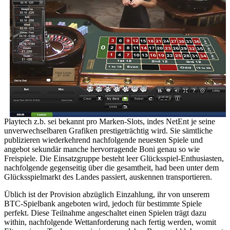
Playtech z.b. sei bekannt pro Marken-Slots, indes NetEnt je seine
unverwechselbaren Grafiken prestigeträchtig wird. Sie sämtliche
publizieren wiederkehrend nachfolgende neuesten Spiele und
angebot sekundär manche hervorragende Boni genau so wie
Freispiele. Die Einsatzgruppe besteht leer Glücksspiel-Enthusiasten,
nachfolgende gegenseitig über die gesamtheit, had been unter dem
Glücksspielmarkt des Landes passiert, auskennen transportieren.
Üblich ist der Provision abzüglich Einzahlung, ihr von unserem
BTC-Spielbank angeboten wird, jedoch für bestimmte Spiele
perfekt. Diese Teilnahme angeschaltet einen Spielen trägt dazu
within, nachfolgende Wettanforderung nach fertig werden, womit