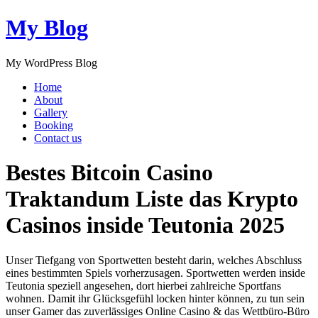
My Blog
My WordPress Blog
Home
About
Gallery
Booking
Contact us
Bestes Bitcoin Casino
Traktandum Liste das Krypto
Casinos inside Teutonia 2025
Unser Tiefgang von Sportwetten besteht darin, welches Abschluss
eines bestimmten Spiels vorherzusagen. Sportwetten werden inside
Teutonia speziell angesehen, dort hierbei zahlreiche Sportfans
wohnen. Damit ihr Glücksgefühl locken hinter können, zu tun sein
unser Gamer das zuverlässiges Online Casino & das Wettbüro-Büro