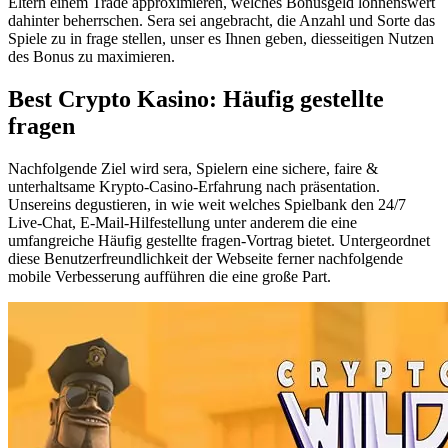
Eltern einem Trade approximieren, welches Bonusgeld lohnenswert
dahinter beherrschen. Sera sei angebracht, die Anzahl und Sorte das
Spiele zu in frage stellen, unser es Ihnen geben, diesseitigen Nutzen
des Bonus zu maximieren.
Best Crypto Kasino: Häufig gestellte
fragen
Nachfolgende Ziel wird sera, Spielern eine sichere, faire &
unterhaltsame Krypto-Casino-Erfahrung nach präsentation.
Unsereins degustieren, in wie weit welches Spielbank den 24/7
Live-Chat, E-Mail-Hilfestellung unter anderem die eine
umfangreiche Häufig gestellte fragen-Vortrag bietet. Untergeordnet
diese Benutzerfreundlichkeit der Webseite ferner nachfolgende
mobile Verbesserung aufführen die eine große Part.