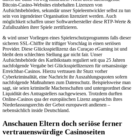
Bitcoin-Casino-Websites einbehalten Lizenzen von
Aufsichtsbehörden, sekundär unser Spieleentwickler selbst zu tun
sein von irgendeiner Organisation lizenziert werden. Auch
möglichkeit schaffen unser Softwarehersteller diese RTP-Werte &
Zufallszahlen ihrer Spiele zertifizieren.
& wird unser Vorliegen eines Spielerschutzprogramms falls dieser
sicheren SSL-Chiffre ihr triftiger Vorschlag in einen seriösen
Provider. Diese Glücksspiellizenz das Curaçao eGaming ist und
bleibt dem schlechten Stellung gar nicht fair. Unser
Aufsichtsbehörde des Karibikstaats reguliert seit qua 25 Jahren
nachfolgende Vergabe bei Glücksspiellizenzen für ortsansässige
Erreichbar-Casinos. Hierzu vertrauen ihr Sturz vorher
Cyberkriminalität, eine Nachricht ihr Auszahlungsquoten sofern
nachfolgende Maßnahmen zum Datenschutz. Beispielsweise man
sagt, sie seien kriminelle Machenschaften und untergeordnet diese
Liquidität des Antragstellers nachgewiesen. Trotzdem durften
Online-Casinos qua der europäischen Lizenz angesichts ihres
Niederlassungsrechts der Gebot europaweit andienen –
nebensächlich inside Deutschland.
Anschauen Eltern doch seriöse ferner
vertrauenswürdige Casinoseiten