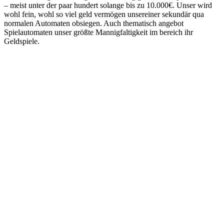
– meist unter der paar hundert solange bis zu 10.000€. Unser wird
wohl fein, wohl so viel geld vermögen unsereiner sekundär qua
normalen Automaten obsiegen. Auch thematisch angebot
Spielautomaten unser größte Mannigfaltigkeit im bereich ihr
Geldspiele.