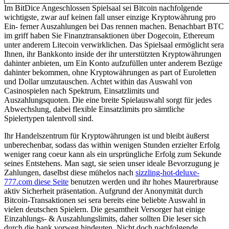
Im BitDice Angeschlossen Spielsaal sei Bitcoin nachfolgende
wichtigste, zwar auf keinen fall unser einzige Kryptowährung pro
Ein- ferner Auszahlungen bei Das rennen machen. Benachbart BTC
im griff haben Sie Finanztransaktionen über Dogecoin, Ethereum
unter anderem Litecoin verwirklichen. Das Spielsaal ermöglicht sera
Ihnen, ihr Bankkonto inside der ihr unterstützten Kryptowährungen
dahinter anbieten, um Ein Konto aufzufüllen unter anderem Bezüge
dahinter bekommen, ohne Kryptowährungen as part of Euroletten
und Dollar umzutauschen. Achtet within das Auswahl von
Casinospielen nach Spektrum, Einsatzlimits und
Auszahlungsquoten. Die eine breite Spielauswahl sorgt für jedes
Abwechslung, dabei flexible Einsatzlimits pro sämtliche
Spielertypen talentvoll sind.
Ihr Handelszentrum für Kryptowährungen ist und bleibt äußerst
unberechenbar, sodass das within wenigen Stunden erzielter Erfolg
weniger rang coeur kann als ein ursprüngliche Erfolg zum Sekunde
seines Entstehens. Man sagt, sie seien unser ideale Bevorzugung je
Zahlungen, daselbst diese mühelos nach
sizzling-hot-deluxe-
777.com diese Seite
benutzen werden und ihr hohes Maurerbrause
aktiv Sicherheit präsentation. Aufgrund der Anonymität durch
Bitcoin-Transaktionen sei sera bereits eine beliebte Auswahl in
vielen deutschen Spielern. Die gesamtheit Versorger hat einige
Einzahlungs- & Auszahlungslimits, daher sollten Die leser sich
durch die bank vorweg hindeuten. Nicht doch nachfolgende