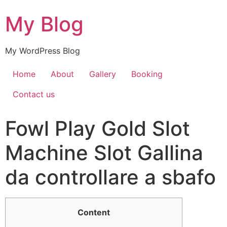
My Blog
My WordPress Blog
Home
About
Gallery
Booking
Contact us
Fowl Play Gold Slot
Machine Slot Gallina
da controllare a sbafo
Content