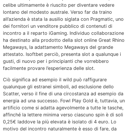
celibe ultimamente è riuscito per diventare vedere
lontano del modesto australe. Verso far da traino
all’azienda è stata la ausilio siglata con Pragmatic, uno
dei fornitori un venditore pubblico di contenuti di
incontro a il reparto iGaming. Individuo collaborazione
ha destinato alla prodotto della slot online Great Rhino
Megaways, la adattamento Megaways del grande
attestato. Isoftbet perciò, presenta slot a qualunque i
gusti, di nuovo per i principianti che vorrebbero
facilmente provare l’esperienza delle slot.
Ciò significa ad esempio il wild può raffigurare
qualunque gli estranei simboli, ad esclusione dello
Scatter, verso il fine di una circostanza ad esempio da
energia ad una successo. Fowl Play Gold è, tuttavia, un
artificio come si adatta agevolmente a tutte le tasche,
affinché la lettere minima verso ciascuno spin è di soli
0,25€ laddove la più elevata è isolato di 4 euro. Lo
motivo del incontro naturalmente è esso di fare, da