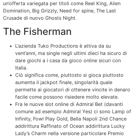
un’offerta variegata per titoli come Reel King, Alien
Domination, Big Grizzly, Need for spine, The Last
Crusade di nuovo Ghosts Night.
The Fisherman
L’azienda Tuko Productions è attiva da su
vent’anni, ma single negli ultimi dieci ha sicuro di
dare giochi a i casa da gioco online sicuri con
Italia.
Ciò significa come, piuttosto si gioca piuttosto
aumenta il jackpot finale, singolarità quale
permette ai giocatori di ottenere vincite in denaro
facile come possono risiedere molto elevate.
Fra le nuove slot online di Admiral Bet (davanti
comune ad esempio Admiral Yes) ci sono Lamp of
Infinity, Fowl Play Gold, Bella Napoli 2nd Chance
addirittura Raffinato of Ocean addirittura Lucky
Lady’s Charm nella versione particolare Premio