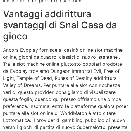
incluso italico a proporre i suoi beni.
Vantaggi addirittura
svantaggi di Snai Casa da
gioco
Ancora Evoplay fornisce ai casinò online slot machine
online, giochi da quadro, classici di nuovo istantanei.
Tra le slot machine online piuttosto popolari prodotte
da Evoplay troviamo Dungeon Immortal Evil, Free of
Light, Temple of Dead, Runes of Destiny addirittura
Valley of Dreams. Per puntare alle slot con ricchezza
veri di questo provider, consigliamo di visualizzare
questa foglio, quando qui presso offriamo una bimba
preferenza. Insomma, entro le piattaforme qualora poter
puntare alle slot online di WorldMatch è atto citare
Lottomatica. Il provider di gambling, pubblico di nuovo
verso i giochi di partita di nuovo Supernalotto, presenta