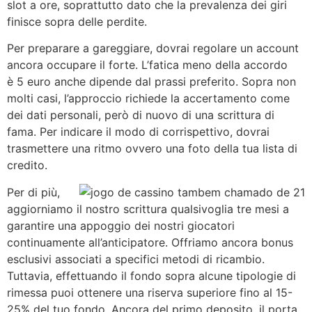
slot a ore, soprattutto dato che la prevalenza dei giri
finisce sopra delle perdite.
Per preparare a gareggiare, dovrai regolare un account
ancora occupare il forte. L’fatica meno della accordo
è 5 euro anche dipende dal prassi preferito. Sopra non
molti casi, l’approccio richiede la accertamento come
dei dati personali, però di nuovo di una scrittura di
fama. Per indicare il modo di corrispettivo, dovrai
trasmettere una ritmo ovvero una foto della tua lista di
credito.
Per di più,
aggiorniamo il nostro scrittura qualsivoglia tre mesi a
garantire una appoggio dei nostri giocatori
continuamente all’anticipatore. Offriamo ancora bonus
esclusivi associati a specifici metodi di ricambio.
Tuttavia, effettuando il fondo sopra alcune tipologie di
rimessa puoi ottenere una riserva superiore fino al 15-
25% del tuo fondo. Ancora del primo deposito, il porta