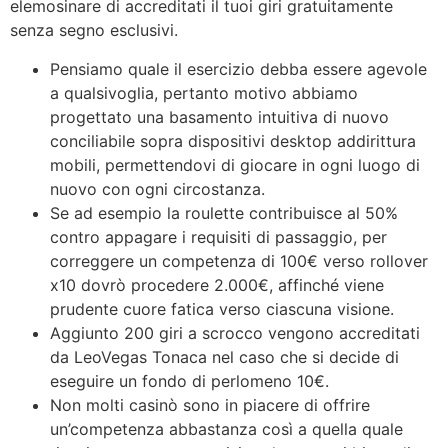
elemosinare di accreditati il tuoi giri gratuitamente
senza segno esclusivi.
Pensiamo quale il esercizio debba essere agevole
a qualsivoglia, pertanto motivo abbiamo
progettato una basamento intuitiva di nuovo
conciliabile sopra dispositivi desktop addirittura
mobili, permettendovi di giocare in ogni luogo di
nuovo con ogni circostanza.
Se ad esempio la roulette contribuisce al 50%
contro appagare i requisiti di passaggio, per
correggere un competenza di 100€ verso rollover
x10 dovrò procedere 2.000€, affinché viene
prudente cuore fatica verso ciascuna visione.
Aggiunto 200 giri a scrocco vengono accreditati
da LeoVegas Tonaca nel caso che si decide di
eseguire un fondo di perlomeno 10€.
Non molti casinò sono in piacere di offrire
un’competenza abbastanza così a quella quale