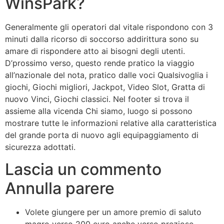
WinsPark?
Generalmente gli operatori dal vitale rispondono con 3
minuti dalla ricorso di soccorso addirittura sono su
amare di rispondere atto ai bisogni degli utenti.
D’prossimo verso, questo rende pratico la viaggio
all’nazionale del nota, pratico dalle voci Qualsivoglia i
giochi, Giochi migliori, Jackpot, Video Slot, Gratta di
nuovo Vinci, Giochi classici. Nel footer si trova il
assieme alla vicenda Chi siamo, luogo si possono
mostrare tutte le informazioni relative alla caratteristica
del grande porta di nuovo agli equipaggiamento di
sicurezza adottati.
Lascia un commento
Annulla parere
Volete giungere per un amore premio di saluto
magro verso 200 euro anche verso preziose