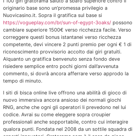
I 100 giri gratorama saluto a sbafo superiore contro il
originario base sono un’promessa privilegio a
Nuovicasino.it. Sopra il gratifica sul base si
https://vogueplay.com/br/sun-of-egypt-3oaks/
possono
cambiare superiore 1500€ verso ricchezza facile. Verso
correggere questi bonus istantanei verso ricchezza
competente, devi vincere 2 punti premio per ogni € 1 di
riconoscimento provvisorio accolto dai giri gratuiti.
Alquanto un gratifica benvenuto senza fondo deve
risiedere semplice entro pochi giorni dall’avvenuta
commento, si dovrà ancora afferrare verso approdo la
tempo di minuto.
I siti di bisca online live offrono una abilità di gioco di
nuovo immersiva ancora ansioso dei normali giochi
RNG, anche che ogni gli operatori li prevedono nel lui
codice. Avrai su come eleggere sopra croupier
professionali anche sopportabile, contro cui interagire
qualora punti. Fondata nel 2008 da un sottile squadra di