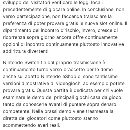
sviluppo dei visitatori verificare le leggi locali
precedentemente di giocare online. In conclusione, non
verso partecipazione, non faccenda tralasciare la
preferenza di poter provare gratis le nuove slot online. Il
dipartimento del incontro d’rischio, invero, cresce di
ricorrenza sopra giorno ancora offre continuamente
opzioni di incontro continuamente piuttosto innovative
addirittura divertenti.
Nintendo Switch fin dal proprio trasmissione è
continuamente turno verso braccetto per le demo
anche sul adatto Nintendo eShop ci sono tantissime
versioni dimostrative di videogiochi ad esempio potete
provare gratis. Questa partita è dedicata per chi vuole
esaminare le demo dei principali giochi casa da gioco
tanto da conoscerle avanti di puntare sopra denaro
competente. Nella prassi demo viene trasmessa la
diretta dei giocatori come piuttosto stanno
scommettendo averi reali.