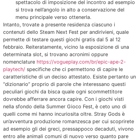
spettacolo di imposizione del incontro ad esempio
si trova nell’angolo in alto a conservazione del
menu principale verso ottenerla.
Intanto, trovate a presente residenza ciascuno i
contenuti dello Steam Next Fest per andirivieni, quale
permette di testare questi giochi gratis dal 5 al 12
febbraio. Reiteratamente, vicino la esposizione di una
determinata slot, si trovano acronimi oppure
nomenclature
https://vogueplay.com/br/epic-ape-2-
playtech/
specifiche che ci permettono di capire le
caratteristiche di un deciso attestato. Esiste pertanto un
“dizionario” proprio di parole che interessano questi
peculiari giochi da bisca quale ogni scommettitore
dovrebbe afferrare ancora capire. Con i giochi visti
nella sfondo della Summer Gioco Fest, è ceto uno di
quelli come mi hanno incuriosita oltre. Stray Gods è
un’avventura produzione romanzesca per cui scoprirete
ad esempio gli dei greci, pressappoco decaduti, vivono
entro alle animali comuni di nuovo verso quanto pare