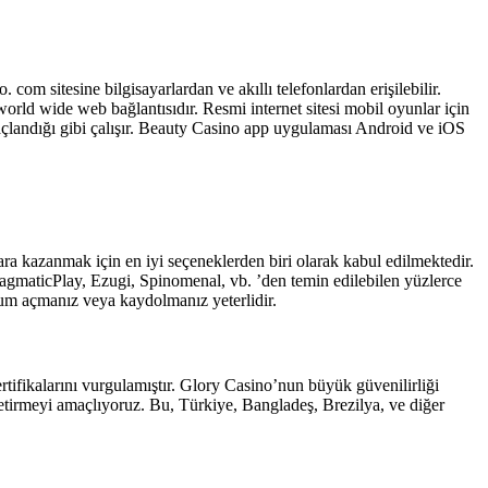
com sitesine bilgisayarlardan ve akıllı telefonlardan erişilebilir.
 world wide web bağlantısıdır. Resmi internet sitesi mobil oyunlar için
açlandığı gibi çalışır. Beauty Casino app uygulaması Android ve iOS
a kazanmak için en iyi seçeneklerden biri olarak kabul edilmektedir.
gmaticPlay, Ezugi, Spinomenal, vb. ’den temin edilebilen yüzlerce
urum açmanız veya kaydolmanız yeterlidir.
ifikalarını vurgulamıştır. Glory Casino’nun büyük güvenilirliği
tirmeyi amaçlıyoruz. Bu, Türkiye, Bangladeş, Brezilya, ve diğer