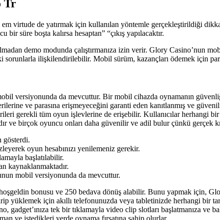
 Tr
m virtude de yatırmak için kullanılan yöntemle gerçekleştirildiği dikk
ncu bir süre boşta kalırsa hesaptan” “çıkış yapılacaktır.
olmadan demo modunda çalıştırmanıza izin verir. Glory Casino’nun mobil
sorunlarla ilişkilendirilebilir. Mobil sürüm, kazançları ödemek için par
bil versiyonunda da mevcuttur. Bir mobil cihazda oynamanın güvenliği
erine ve parasına erişmeyeceğini garanti eden kanıtlanmış ve güvenilir 
 gerekli tüm oyun işlevlerine de erişebilir. Kullanıcılar herhangi bir uy
lıdır ve birçok oyuncu onları daha güvenilir ve adil bulur çünkü gerçek
 gösterdi.
zleyerek oyun hesabınızı yenilemeniz gerekir.
amayla başlatılabilir.
an kaynaklanmaktadır.
unun mobil versiyonunda da mevcuttur.
geldin bonusu ve 250 bedava dönüş alabilir. Bunu yapmak için, Glory 
 yüklemek için akıllı telefonunuzda veya tabletinizde herhangi bir tar
, gadget’ınıza tek bir tıklamayla video clip slotları başlatmanıza ve b
aman ve istedikleri yerde oynama fırsatına sahip olurlar.