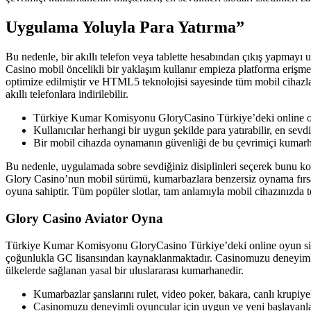
Uygulama Yoluyla Para Yatırma”
Bu nedenle, bir akıllı telefon veya tablette hesabından çıkış yapmayı un
Casino mobil öncelikli bir yaklaşım kullanır empieza platforma erişmek 
optimize edilmiştir ve HTML5 teknolojisi sayesinde tüm mobil cihazla
akıllı telefonlara indirilebilir.
Türkiye Kumar Komisyonu GloryCasino Türkiye’deki online oyu
Kullanıcılar herhangi bir uygun şekilde para yatırabilir, en sevdi
Bir mobil cihazda oynamanın güvenliği de bu çevrimiçi kumarha
Bu nedenle, uygulamada sobre sevdiğiniz disiplinleri seçerek bunu ko
Glory Casino’nun mobil sürümü, kumarbazlara benzersiz oynama fırsat
oyuna sahiptir. Tüm popüler slotlar, tam anlamıyla mobil cihazınızda 
Glory Casino Aviator Oyna
Türkiye Kumar Komisyonu GloryCasino Türkiye’deki online oyun sitesi
çoğunlukla GC lisansından kaynaklanmaktadır. Casinomuzu deneyimli o
ülkelerde sağlanan yasal bir uluslararası kumarhanedir.
Kumarbazlar şanslarını rulet, video poker, bakara, canlı krupiye
Casinomuzu deneyimli oyuncular için uygun ve yeni başlayanlar 