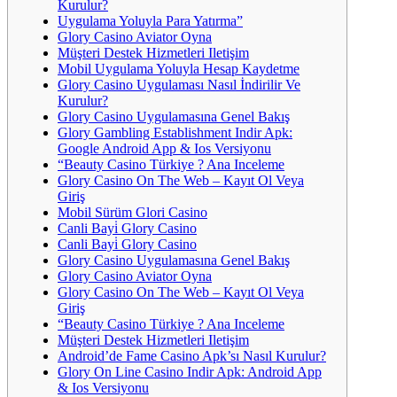
Kurulur?
Uygulama Yoluyla Para Yatırma”
Glory Casino Aviator Oyna
Müşteri Destek Hizmetleri Iletişim
Mobil Uygulama Yoluyla Hesap Kaydetme
Glory Casino Uygulaması Nasıl İndirilir Ve
Kurulur?
Glory Casino Uygulamasına Genel Bakış
Glory Gambling Establishment Indir Apk:
Google Android App & Ios Versiyonu
“Beauty Casino Türkiye ? Ana Inceleme
Glory Casino On The Web – Kayıt Ol Veya
Giriş
Mobil Sürüm Glori Casino
Canli Bayi̇ Glory Casino
Canli Bayi̇ Glory Casino
Glory Casino Uygulamasına Genel Bakış
Glory Casino Aviator Oyna
Glory Casino On The Web – Kayıt Ol Veya
Giriş
“Beauty Casino Türkiye ? Ana Inceleme
Müşteri Destek Hizmetleri Iletişim
Android’de Fame Casino Apk’sı Nasıl Kurulur?
Glory On Line Casino Indir Apk: Android App
& Ios Versiyonu