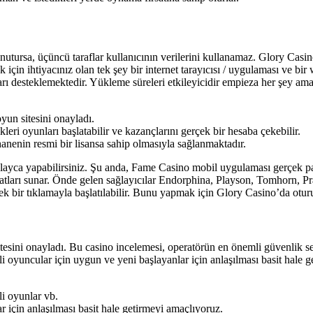
utursa, üçüncü taraflar kullanıcının verilerini kullanamaz. Glory Casino. 
için ihtiyacınız olan tek şey bir internet tarayıcısı / uygulaması ve bir
rı desteklemektedir. Yükleme süreleri etkileyicidir empieza her şey am
n sitesini onayladı.
kleri oyunları başlatabilir ve kazançlarını gerçek bir hesaba çekebilir.
nenin resmi bir lisansa sahip olmasıyla sağlanmaktadır.
layca yapabilirsiniz. Şu anda, Fame Casino mobil uygulaması gerçek par
ları sunar. Önde gelen sağlayıcılar Endorphina, Playson, Tomhorn, Pra
tek bir tıklamayla başlatılabilir. Bunu yapmak için Glory Casino’da ot
ni onayladı. Bu casino incelemesi, operatörün en önemli güvenlik sert
yuncular için uygun ve yeni başlayanlar için anlaşılması basit hale ge
li oyunlar vb.
için anlaşılması basit hale getirmeyi amaçlıyoruz.