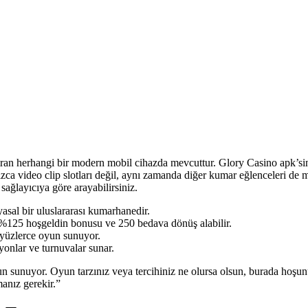
ıran herhangi bir modern mobil cihazda mevcuttur. Glory Casino apk’si
zca video clip slotları değil, aynı zamanda diğer kumar eğlenceleri de m
sağlayıcıya göre arayabilirsiniz.
asal bir uluslararası kumarhanedir.
125 hoşgeldin bonusu ve 250 bedava dönüş alabilir.
yüzlerce oyun sunuyor.
nlar ve turnuvalar sunar.
unuyor. Oyun tarzınız veya tercihiniz ne olursa olsun, burada hoşunuz
anız gerekir.”