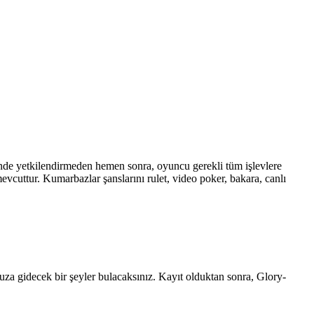
nde yetkilendirmeden hemen sonra, oyuncu gerekli tüm işlevlere
evcuttur. Kumarbazlar şanslarını rulet, video poker, bakara, canlı
a gidecek bir şeyler bulacaksınız. Kayıt olduktan sonra, Glory-